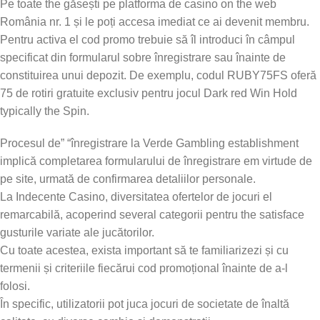
Pe toate the găsești pe platforma de casino on the web
România nr. 1 și le poți accesa imediat ce ai devenit membru.
Pentru activa el cod promo trebuie să îl introduci în câmpul
specificat din formularul sobre înregistrare sau înainte de
constituirea unui depozit. De exemplu, codul RUBY75FS oferă
75 de rotiri gratuite exclusiv pentru jocul Dark red Win Hold
typically the Spin.
Procesul de” “înregistrare la Verde Gambling establishment
implică completarea formularului de înregistrare em virtude de
pe site, urmată de confirmarea detaliilor personale.
La Indecente Casino, diversitatea ofertelor de jocuri el
remarcabilă, acoperind several categorii pentru the satisface
gusturile variate ale jucătorilor.
Cu toate acestea, exista important să te familiarizezi și cu
termenii și criteriile fiecărui cod promoțional înainte de a-l
folosi.
În specific, utilizatorii pot juca jocuri de societate de înaltă