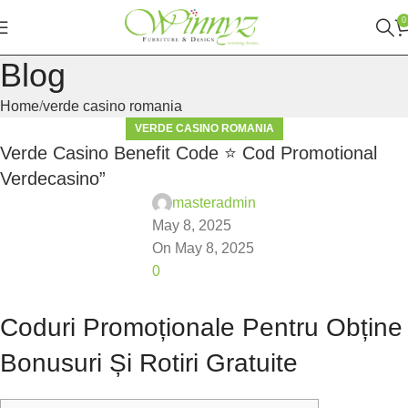
0
Blog
Home
verde casino romania
VERDE CASINO ROMANIA
Verde Casino Benefit Code ⭐ Cod Promotional
Verdecasino”
masteradmin
May 8, 2025
On May 8, 2025
0
Coduri Promoționale Pentru Obține
Bonusuri Și Rotiri Gratuite