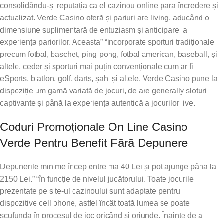
consolidându-și reputația ca el cazinou online para încredere și
actualizat. Verde Casino oferă și pariuri are living, aducând o
dimensiune suplimentară de entuziasm și anticipare la
experiența pariorilor. Aceasta” “incorporate sporturi tradiționale
precum fotbal, baschet, ping-pong, fotbal american, baseball, și
altele, ceder și sporturi mai puțin convenționale cum ar fi
eSports, biatlon, golf, darts, șah, și altele. Verde Casino pune la
dispoziție um gamă variată de jocuri, de are generally sloturi
captivante și până la experiența autentică a jocurilor live.
Coduri Promoționale On Line Casino
Verde Pentru Benefit Fără Depunere
Depunerile minime încep entre ma 40 Lei și pot ajunge până la
2150 Lei,” “în funcție de nivelul jucătorului. Toate jocurile
prezentate pe site-ul cazinoului sunt adaptate pentru
dispozitive cell phone, astfel încât toată lumea se poate
scufunda în procesul de joc oricând și oriunde. Înainte de a