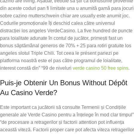
cazino are living. Așadar, trebuie să știi că bonusurile provenite
din aceste coduri pan fi limitate una u anumită gamă para jocuri
sobre cazino mutterschwein chiar are usually este anumit joc.
Codurile promoționale îți deschid calea către universul
distracției los angeles VerdeCasino. La five hundred de puncte
para loialitate adunate în contul de jucător, primești fast un
bonus săptămânal generos de 70% + 25 para rotiri gratuite los
angeles slotul Triple Chili. Tot ceea le présent pariezi pe
platforma noastră este el pas către programul de loialitate,
interest constă din” “99 de niveluri
verde casino 50 free spins
.
Puis-je Obtenir Un Bonus Without Dépôt
Au Casino Verde?
Este important ca jucătorii să consulte Termenii și Condițiile
generale ale Verde Casino pentru a înțelege în mod clar timpul”
“de procesare a retragerilor și factorii attention pot influența
această viteză. Factorii proper care pot afecta viteza retragerilor