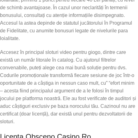
de schimb avantajoase. În cazul unor neclarități în termenii
bonusului, consultați cu atenție informațiile disimpegnato.
Accesul la astea depinde de statutul jucătorului în Programul
de Fidelitate, cu anumite bonusuri legate de nivelurile para
loialitate.
Accesez în principal sloturi video pentru giogo, dintre care
există un număr litorale în catalog. Cu ajutorul filtrelor
convenabile, puteți alege cea mai bună soluție pentru dvs.
Codurile promoționale transformă fiecare sesiune de joc într-o
oportunitate de a câștiga in nessun caso mult, cu” “efort minim
– acesta fiind principalul argument de a le folosi în timpul
jocului pe platforma noastră. Ele au fost verificate de auditori și
aduc câștiguri exclusiv pe baza norocului tău. Cazinoul nu are
certificat (doar licență), dar există unul pentru dezvoltatorii de
sloturi.
Licența Obsceno Casino Ro