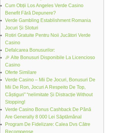
Cum Obții Los Angeles Verde Casino
Benefit Fără Depunere?
Verde Gambling Establishment Romania
Jocuri Și Sloturi
Rotiri Gratuite Pentru Noii Jucători Verde
Casino
Defalcarea Bonusurilor:
🎉 Alte Bonusuri Disponibile La Licencioso
Casino
Oferte Similare
Verde Casino – Mii De Jocuri, Bonusuri De
Mii De Ron, Jocuri A Respeito De Top,
Câștiguri” “nelimitate Și Distracție Without
Stopping!
Verde Casino Bonus Cashback De Până
Are Generally 8 000 Lei Săptămânal
Program De Fidelizare: Calea Dvs Către
Recompense