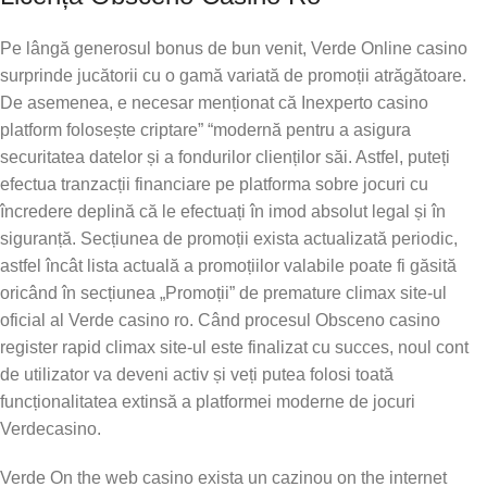
Pe lângă generosul bonus de bun venit, Verde Online casino
surprinde jucătorii cu o gamă variată de promoții atrăgătoare.
De asemenea, e necesar menționat că Inexperto casino
platform folosește criptare” “modernă pentru a asigura
securitatea datelor și a fondurilor clienților săi. Astfel, puteți
efectua tranzacții financiare pe platforma sobre jocuri cu
încredere deplină că le efectuați în imod absolut legal și în
siguranță. Secțiunea de promoții exista actualizată periodic,
astfel încât lista actuală a promoțiilor valabile poate fi găsită
oricând în secțiunea „Promoții” de premature climax site-ul
oficial al Verde casino ro. Când procesul Obsceno casino
register rapid climax site-ul este finalizat cu succes, noul cont
de utilizator va deveni activ și veți putea folosi toată
funcționalitatea extinsă a platformei moderne de jocuri
Verdecasino.
Verde On the web casino exista un cazinou on the internet