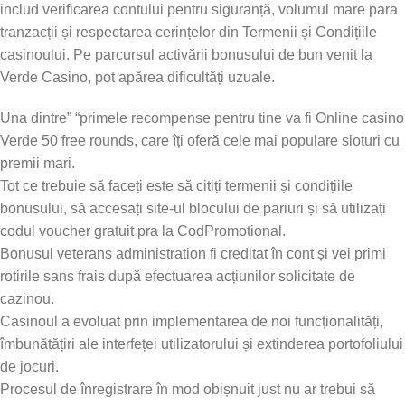
includ verificarea contului pentru siguranță, volumul mare para
tranzacții și respectarea cerințelor din Termenii și Condițiile
casinoului. Pe parcursul activării bonusului de bun venit la
Verde Casino, pot apărea dificultăți uzuale.
Una dintre” “primele recompense pentru tine va fi Online casino
Verde 50 free rounds, care îți oferă cele mai populare sloturi cu
premii mari.
Tot ce trebuie să faceți este să citiți termenii și condițiile
bonusului, să accesați site-ul blocului de pariuri și să utilizați
codul voucher gratuit pra la CodPromotional.
Bonusul veterans administration fi creditat în cont și vei primi
rotirile sans frais după efectuarea acțiunilor solicitate de
cazinou.
Casinoul a evoluat prin implementarea de noi funcționalități,
îmbunătățiri ale interfeței utilizatorului și extinderea portofoliului
de jocuri.
Procesul de înregistrare în mod obișnuit just nu ar trebui să