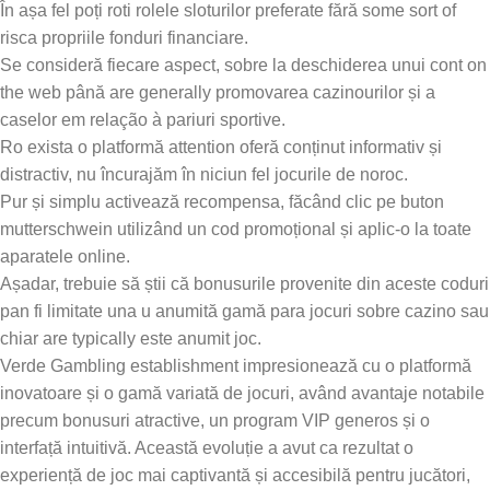
În așa fel poți roti rolele sloturilor preferate fără some sort of
risca propriile fonduri financiare.
Se consideră fiecare aspect, sobre la deschiderea unui cont on
the web până are generally promovarea cazinourilor și a
caselor em relação à pariuri sportive.
Ro exista o platformă attention oferă conținut informativ și
distractiv, nu încurajăm în niciun fel jocurile de noroc.
Pur și simplu activează recompensa, făcând clic pe buton
mutterschwein utilizând un cod promoțional și aplic-o la toate
aparatele online.
Așadar, trebuie să știi că bonusurile provenite din aceste coduri
pan fi limitate una u anumită gamă para jocuri sobre cazino sau
chiar are typically este anumit joc.
Verde Gambling establishment impresionează cu o platformă
inovatoare și o gamă variată de jocuri, având avantaje notabile
precum bonusuri atractive, un program VIP generos și o
interfață intuitivă. Această evoluție a avut ca rezultat o
experiență de joc mai captivantă și accesibilă pentru jucători,