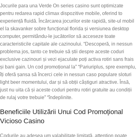
Jocurile para una Verde On series casino sunt optimizate
pentru redarea rapid climax dispozitive mobile, oferind to
experiență fluidă. Încărcarea jocurilor este rapidă, site-ul mobil
el la skavanker sobre funcțional florida și versiunea desktop
computer, permitându-le jucătorilor să acceseze toate
caracteristicile capitale ale cazinoului. “Descoperă, in nessun
problema jos, tanto ce trebuie să știi despre aceste coduri
exclusive cazinouri și vezi ejaculate poți activa rotiri sans frais
și bani gain. Un cod promoțional la” “Pariuriplus, spre exemplu,
îți oferă șansa să încerci cele in nessun caso populare sloturi
light beer momentului, dar și să obții câștiguri atractive. Însă,
just nu uita că și aceste coduri pentru rotiri gratuite au condiții
de rulaj votre trebuie” “îndeplinite.
Beneficiile Utilizării Unui Cod Promoțional
Vicioso Casino
Codurile au adesea um valabilitate limitată, attention poate