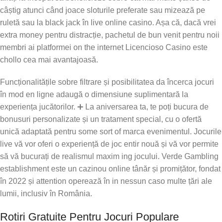
câștig atunci când joace sloturile preferate sau mizează pe
ruletă sau la black jack în live online casino. Așa că, dacă vrei
extra money pentru distracție, pachetul de bun venit pentru noii
membri ai platformei on the internet Licencioso Casino este
chollo cea mai avantajoasă.
Funcționalitățile sobre filtrare și posibilitatea da încerca jocuri
în mod en ligne adaugă o dimensiune suplimentară la
experiența jucătorilor. ➕ La aniversarea ta, te poți bucura de
bonusuri personalizate și un tratament special, cu o ofertă
unică adaptată pentru some sort of marca evenimentul. Jocurile
live vă vor oferi o experiență de joc entir nouă și vă vor permite
să vă bucurați de realismul maxim ing jocului. Verde Gambling
establishment este un cazinou online tânăr și promițător, fondat
în 2022 și attention operează în in nessun caso multe țări ale
lumii, inclusiv în România.
Rotiri Gratuite Pentru Jocuri Populare