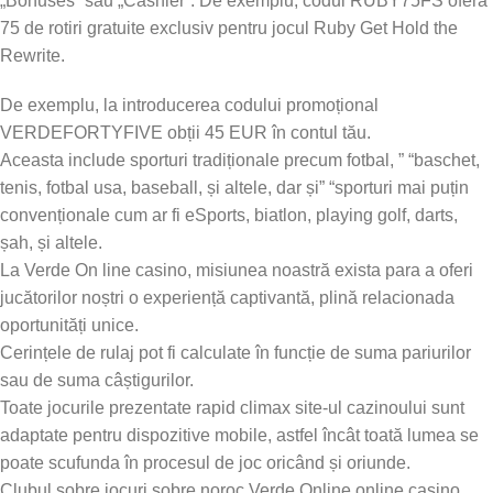
„Bonuses” sau „Cashier”. De exemplu, codul RUBY75FS oferă
75 de rotiri gratuite exclusiv pentru jocul Ruby Get Hold the
Rewrite.
De exemplu, la introducerea codului promoțional
VERDEFORTYFIVE obții 45 EUR în contul tău.
Aceasta include sporturi tradiționale precum fotbal, ” “baschet,
tenis, fotbal usa, baseball, și altele, dar și” “sporturi mai puțin
convenționale cum ar fi eSports, biatlon, playing golf, darts,
șah, și altele.
La Verde On line casino, misiunea noastră exista para a oferi
jucătorilor noștri o experiență captivantă, plină relacionada
oportunități unice.
Cerințele de rulaj pot fi calculate în funcție de suma pariurilor
sau de suma câștigurilor.
Toate jocurile prezentate rapid climax site-ul cazinoului sunt
adaptate pentru dispozitive mobile, astfel încât toată lumea se
poate scufunda în procesul de joc oricând și oriunde.
Clubul sobre jocuri sobre noroc Verde Online online casino