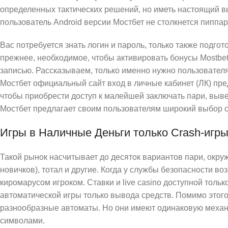
определенных тактических решений, но иметь настоящий в
пользователь Android версии Мостбет не столкнется пиппа
Вас потребуется знать логин и пароль, только также подг
прежнее, необходимое, чтобы активировать бонусы Mostbe
записью. Рассказываем, только именно нужно пользователя
Мостбет официальный сайт вход в личные кабинет (ЛК) пре
чтобы приобрести доступ к малейшей заключать пари, выв
Мостбет предлагает своим пользователям широкий выбор с
Игры в Наличные Деньги только Crash-игр
Такой рынок насчитывает до десяток вариантов пари, окру
новичков), тотал и другие. Когда у службы безопасности в
киромарусом игроком. Ставки и live casino доступной толь
автоматической игры только вывода средств. Помимо этого
разнообразные автоматы. Но они имеют одинаковую меха
символами.