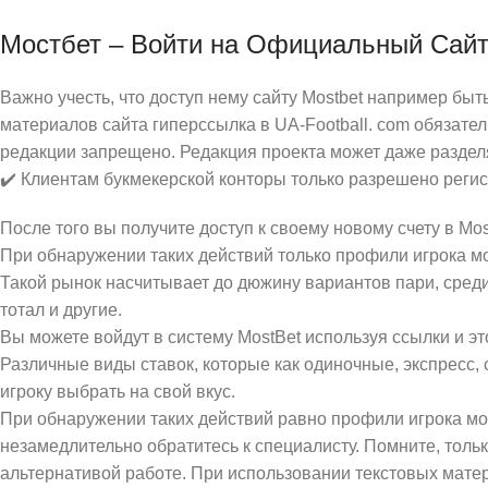
Мостбет – Войти на Официальный Сай
Важно учесть, что доступ нему сайту Mostbet например быт
материалов сайта гиперссылка в UA-Football. com обязат
редакции запрещено. Редакция проекта может даже разделя
✔️ Клиентам букмекерской конторы только разрешено регис
После того вы получите доступ к своему новому счету в Mo
При обнаружении таких действий только профили игрока м
Такой рынок насчитывает до дюжину вариантов пари, сред
тотал и другие.
Вы можете войдут в систему MostBet используя ссылки и эт
Различные виды ставок, которые как одиночные, экспресс, 
игроку выбрать на свой вкус.
При обнаружении таких действий равно профили игрока мо
незамедлительно обратитесь к специалисту. Помните, тольк
альтернативой работе. При использовании текстовых матери