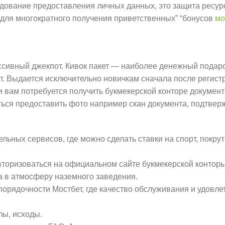
едование предоставления личных данных, это защита ресур
 для многократного получения приветственных” “бонусов
мо
сивный джекпот. Кивок пакет — наиболее денежный подаро
т. Выдается исключительно новичкам сначала после регист
 вам потребуется получить букмекерской конторе документ
ься предоставить фото например скан документа, подтве
льных сервисов, где можно сделать ставки на спорт, покрут
вторизоваться на официальном сайте букмекерской конторы
ка в атмосферу наземного заведения.
порядочности Мостбет, где качество обслуживания и удовл
лы, исходы.