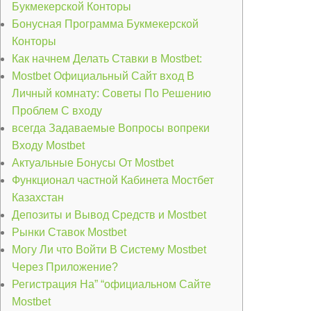
Букмекерской Конторы
Бонусная Программа Букмекерской
Конторы
Как начнем Делать Ставки в Mostbet:
Mostbet Официальный Сайт вход В
Личный комнату: Советы По Решению
Проблем С входу
всегда Задаваемые Вопросы вопреки
Входу Mostbet
Актуальные Бонусы От Mostbet
Функционал частной Кабинета Мостбет
Казахстан
Депозиты и Вывод Средств и Mostbet
Рынки Ставок Mostbet
Могу Ли что Войти В Систему Mostbet
Через Приложение?
Регистрация На” “официальном Сайте
Mostbet