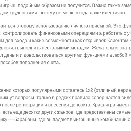
ыигрыш подобным образом не получится. Важно также заме
рдом трудностями, потому не меню входа даже идентично.
отовиться второму использованию личного приемной. Это ф
t, контролировать финансовыми операциями а работать с у
м для входа и какие возможности как открывает. Клиентам
дложил выполнить несколькими методом. Желательно знать 
ел деньги и довольствоваться другими функциями а любой 
пособов пополнения счета.
ы
жении которых популярными остаетесь 1х2 (отличный вариа
озникнут вопросы, только в редких правило совершается вид
ко после регистрации и внесения депозита. Краш-игра имее
, есть еще десятки других жанров, где представлены самые
нику — барабаны, где выпадают выигрышные комбинации с