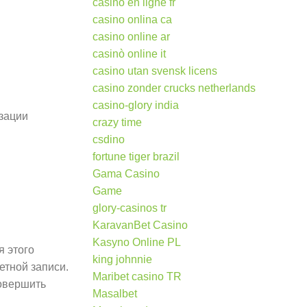
casino en ligne fr
casino onlina ca
casino online ar
casinò online it
casino utan svensk licens
casino zonder crucks netherlands
casino-glory india
зации
crazy time
csdino
fortune tiger brazil
Gama Casino
Game
glory-casinos tr
KaravanBet Casino
Kasyno Online PL
я этого
king johnnie
етной записи.
Maribet casino TR
совершить
Masalbet