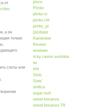
pinco
са от
Plinko
стбет
.
plinko in
plinko UK
plinko_pl
к, а он
Qizilbilet
рации только
Ramenbet
ы,
Review
рждающего
reviewer
ricky casino australia
se
ить слоты или
slot
Slots
.
Slots`
slottica
етворение
sugar rush
sweet bonanza
sweet bonanza TR