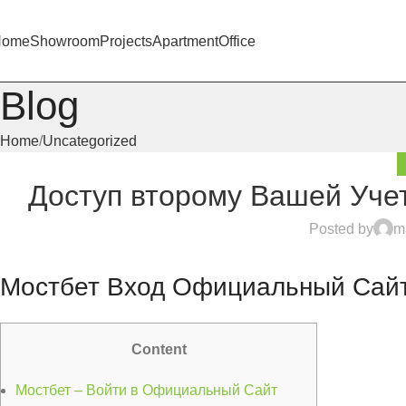
Home
Showroom
Projects
Apartment
Office
Blog
Home
Uncategorized
Доступ второму Вашей Уче
Posted by
m
Мостбет Вход Официальный Сай
Content
Мостбет – Войти в Официальный Сайт