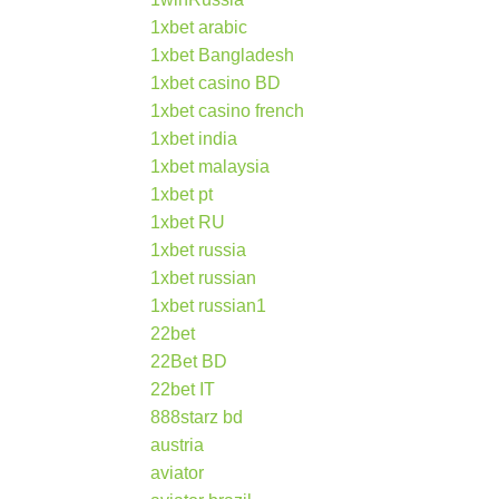
1xbet arabic
1xbet Bangladesh
1xbet casino BD
1xbet casino french
1xbet india
1xbet malaysia
1xbet pt
1xbet RU
1xbet russia
1xbet russian
1xbet russian1
22bet
22Bet BD
22bet IT
888starz bd
austria
aviator