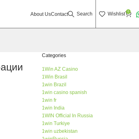
0
Search
Wishlist
About Us
Contact
Categories
рации
1Win AZ Casino
1Win Brasil
1win Brazil
1win casino spanish
1win fr
1win India
1WIN Official In Russia
1win Turkiye
1win uzbekistan
1winRussia