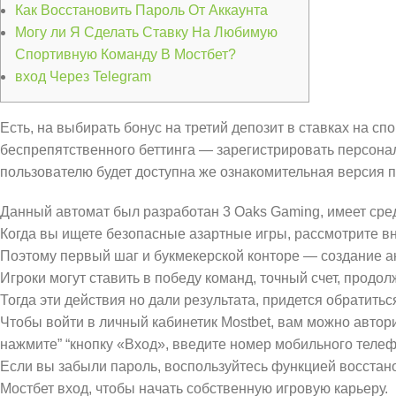
Как Восстановить Пароль От Аккаунта
Могу ли Я Сделать Ставку На Любимую
Спортивную Команду В Мостбет?
вход Через Telegram
Есть, на выбирать бонус на третий депозит в ставках на сп
беспрепятственного беттинга — зарегистрировать персона
пользователю будет доступна же ознакомительная версия п
Данный автомат был разработан 3 Oaks Gaming, имеет сре
Когда вы ищете безопасные азартные игры, рассмотрите в
Поэтому первый шаг и букмекерской конторе — создание ак
Игроки могут ставить в победу команд, точный счет, продол
Тогда эти действия но дали результата, придется обратить
Чтобы войти в личный кабинетик Mostbet, вам можно автор
нажмите” “кнопку «Вход», введите номер мобильного телефо
Если вы забыли пароль, воспользуйтесь функцией восстан
Мостбет вход, чтобы начать собственную игровую карьеру.