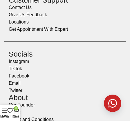
Customer Support
Contact Us
Give Us Feedback
Locations
Get Appointment With Expert
Socials
Instagram
TikTok
Facebook
Email
Twitter
About
Our Founder
0
Press
Menu
Wishlist
Cart
Terms and Conditions
Policy