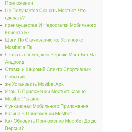
Приложении
Не Получается Скачать Мостбет, Что
сделать?”
преимущества И Недостатки Мобильного
Клиента Бк
Шаги По Скачиванию же Установке
Mostbet а Пк
Cкачать последнюю Версию Мост Бет На
Андроид
Ставки и Широкий Спектр Спортивных
Событий
же Установить Mostbet Apk
Игры В Приложении Мостбет Казино
Mostbet” “casino
Функционал Мобильного Приложения
Казино В Приложении Mostbet
Как Обновить Приложение Мостбет До до
Версии?