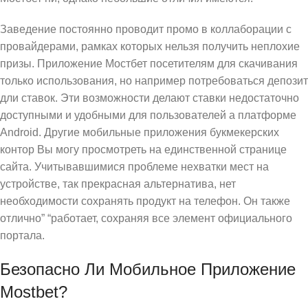
Заведение постоянно проводит промо в коллаборации с
провайдерами, рамках которых нельзя получить неплохие
призы. Приложение Мостбет посетителям для скачивания
только использования, но например потребоваться депозит
дли ставок. Эти возможности делают ставки недостаточно
доступными и удобными для пользователей а платформе
Android. Другие мобильные приложения букмекерских
контор Вы могу просмотреть на единственной странице
сайта. Учитывавшимися проблеме нехватки мест на
устройстве, так прекрасная альтернатива, нет
необходимости сохранять продукт на телефон. Он также
отлично” “работает, сохраняя все элемент официального
портала.
Безопасно Ли Мобильное Приложение
Mostbet?