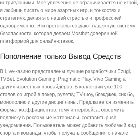
интригующими. Моё увлечение не ограничивается но игрой,
я любишь писать о мире азартных игр, и тонкостях и
стратегиях, делая это нашей страстью и профессией
одновременно. Эти протоколы создают надежную систему
безопасности, которая делаем Mostbet доверенной
платформой для онлайн-ставок.
Пополнение только Вывод Средств
В Live-казино представлены лучшие разработчики Ezugi,
TVBet, Evolution Gaming, Pragmatic Play, Vivo Gaming а
других известных провайдеров. В коллекции уже 100
столов со игрой в покер, рулетку, TV-шоу, блэкджек, сик бо,
монополию и другие дисциплины. Предлагается изменить
формат коэффициентов, тему интерфейса, оформить
подписку в рекламные материалы, составить push-
уведомления. Пользователь может добавить любимый вид
спорта и команды, чтобы получать сообщения о начале