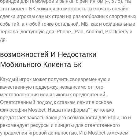
брендов для гемблеров в рынке, с рейтингом (4. 5 / 5). На
этот момент БК ложится возможность заключать онлайн
сделки игрокам самых стран на разнообразных спортивных
событий, а любой точке остальной. МБ, как и официальные
зеркала, доступную для iPhone, iPad, Android, Blackberry и
др.
возможностей И Недостатки
Мобильного Клиента Бк
Каждый игрок может получить своевременную и
качественную поддержку, независимо от того
местоположения или языковых предпочтений.
Ответственный подход к ставкам лежит в основе
философии Mostbet. Наша платформа” “не только
предлагает захватывающего возможности для игры, но и
рекомендует ресурсы и пинцеты для ответственного
управления игровой активностью. И в Mostbet замечаем