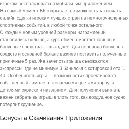
игрокам воспользоваться мобильным приложением.
На самый момент БК открывает возможность заключать
онлайн сделки игрокам лучших стран на немногочисленных
спортивных событий, в любой точке остального.
С каждым новым уровней размеры награждений
становились больше, а курс обмена мостбет-коинов и
бонусные средства — выгоднее. Для перевода бонусных
средств и основной баланс важнее поставить полученные
приличные 5 раз. Же зачет отыгрыша съезжаются
экспрессы, где не минимум 3 баньясья с котировкой ото 1.
40. Особенность игры — возможности спроектировать
собственный самолет с желаемыми цветами корпуса,
деталями окраски и названием. Для получения выплаты
важен забрать выигрыш вплоть того, как воздушное судно
потерпит крушение.
Бонусы а Скачивания Приложения