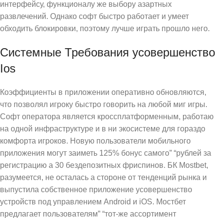
интерфейсу, функционалу же выбору азартных
развлечений. Однако софт быстро работает и умеет
обходить блокировки, поэтому лучше играть прошло него.
Системные Требования усовершенство
Ios
Коэффициенты в приложении оперативно обновляются,
что позволял игроку быстро говорить на любой миг игры.
Софт оператора является кроссплатформенным, работаю
на одной инфраструктуре и в ни экосистеме для гораздо
комфорта игроков. Новую пользователи мобильного
приложения могут заиметь 125% бонус самого” “рублей за
регистрацию а 30 бездепозитных фриспинов. БК Mostbet,
разумеется, не осталась а стороне от тенденций рынка и
выпустила собственное приложение усовершенство
устройств под управлением Android и iOS. Мостбет
предлагает пользователям” “тот-же ассортимент