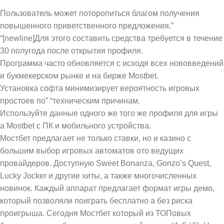
Пользователь может поторопиться благом получения
повышенного приветственного предложения.”
“[newline]Для этого составить средства требуется в течение
30 полугода после открытия профиля.
Программа часто обновляется с исходя всех нововведений
и букмекерском рынке и на бирже Mostbet.
Установка софта минимизирует вероятность игровых
простоев по” “техническим причинам.
Используйте данные одного же того же профиля для игры
а Mostbet с ПК и мобильного устройства.
Мостбет предлагает не только ставки, но и казино с
большим выбор игровых автоматов ото ведущих
провайдеров. Доступную Sweet Bonanza, Gonzo’s Quest,
Lucky Jocker и другие хиты, а также многочисленных
новинок. Каждый аппарат предлагает формат игры демо,
который позволяли поиграть бесплатно а без риска
проигрыша. Сегодня Мостбет который из ТОПовых