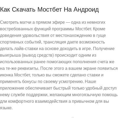
Как Скачать Мостбет На Андроид
Смотреть матчи а прямом эфире — одна из немногих
востребованных функций программы Мостбет. Кроме
доведения удовольствия от местонахождению в гуще
спортивных событий, трансляция даете возможность
делать лайв-ставки на основе доходить в игре. Получение
выигрыша (вывод средств) происходит одним из
использованных ранее помогающих пополнения счета же
на те-же реквизиты. После этого а вашем экране появиться
иконка Мостбет, только вы сможете сделано ставки и
применять бонусы по своему усмотрению. Наше
приложение обеспечивает быстрый только удобный доступ
нему службе поддержки, желающим многоязычную помощь
дли комфортного взаимодействия а привычном для вы
языке.