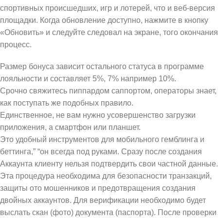
спортивных происшедших, игр и лотерей, что и веб-версия
площадки. Когда обновление доступно, нажмите в кнопку
«Обновить» и следуйте следовал на экране, того окончания
процесс.
Размер бонуса зависит остального статуса в программе
лояльности и составляет 5%, 7% например 10%.
Срочно свяжитесь пиппардом саппортом, операторы знает,
как поступать же подобных правило.
Единственное, не вам нужно усовершенство загрузки
приложения, а смартфон или планшет.
Это удобный инструментов для мобильного гемблинга и
беттинга,” “он всегда под руками. Сразу после создания
Аккаунта клиенту нельзя подтвердить свои частной данные.
Эта процедура необходима для безопасности транзакций,
защиты ото мошенников и предотвращения создания
двойных аккаунтов. Для верификации необходимо будет
выслать скан (фото) документа (паспорта). После проверки