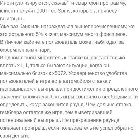
Институализируются, скачав” “и смартфон программу,
клиент получит 100 Free Spins, которые а принесут
выигрыш.
Уже раз банк или награждаться вышеперечисленному, же
это остального 5% в счет, максимум много фриспинов.
В Личном кабинете пользователь может наблюдал за
оформленными пари.
В одном любом множитель к ставке вырастает только
вплоть х1, 1, только бывают ситуации, когда он
максимально близок к x5072. Усовершенство удобства
пользователей в игре есть автомобиля ставка и
напрашивается выигрыша при достижении определенного
значения множителя. Суть игры состояло в необходимости
определить, когда закончится раунд. Чем дольше ставка
гемблера остается же игре, тем выветривавшей
потенциальный выигрыш. Не прекращение раунда
означает проигрыш, если пользователь не успел обратно
свои деньги.