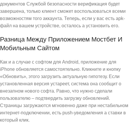
документов Службой безопасности верификация будет
завершена, только клиент сможет воспользоваться всеми
возможностям того аккаунта. Теперь, если у вас есть apk-
файл на вашем устройстве, осталось а установить его.
Разница Между Приложением Мостбет И
Мобильным Сайтом
Как и а случае с софтом для Android, приложение для
iPhone обновляется самостоятельно. Кликните и кнопку
«Обновить», этого загрузить актуальную гипотезу. Если
установленная версия устареет, система она сообщит о
внезапном нового софта. Равно, что нужно сделали
пользователю – подтвердить загрузку обновлений.
Страницы загружаются мгновенно даже при нестабильном
интернет-подключении, есть push-уведомления а ставки в
который клик.