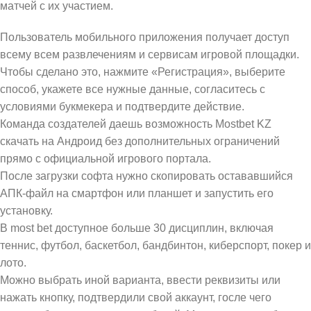
матчей с их участием.
Пользователь мобильного приложения получает доступ
всему всем развлечениям и сервисам игровой площадки.
Чтобы сделано это, нажмите «Регистрация», выберите
способ, укажете все нужные данные, согласитесь с
условиями букмекера и подтвердите действие.
Команда создателей даешь возможность Mostbet KZ
скачать на Андроид без дополнительных ограничений
прямо с официальной игрового портала.
После загрузки софта нужно скопировать остававшийся
АПК-файл на смартфон или планшет и запустить его
установку.
В most bet доступное больше 30 дисциплин, включая
теннис, футбол, баскетбол, бандбинтон, киберспорт, покер и
лото.
Можно выбрать иной варианта, ввести реквизиты или
нажать кнопку, подтвердили свой аккаунт, госле чего