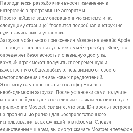
Периодически разработчики вносят изменения в
интерфейс а программные алгоритмы.
Просто найдете вашу операционную систему, и на
следущему странице” “появится подробная инструкция
судя скачиванию и установке.
Загрузка мобильного приложения Mostbet на девайс Apple
— процесс, полностью управляемый через App Store, что
определяет безопасность и очевидную доступа.
Каждый игрок может получить своевременную и
качественную общеарабскую, независимо от своего
местоположения или языковых предпочтений.
Это смогу вам пользоваться платформой без
необходимости загрузки. После установки сами получите
мгновенный доступ к спортивным ставкам и казино спустя
приложение Mostbet. Увидите, что ваш ID-пароль настроен
на правильные регион для беспрепятственного
использования всех функций платформы. Следуя
единственным шагам, вы смогут скачать Mostbet и телефон