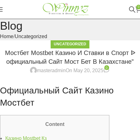
0
Blog
Home
Uncategorized
UNCATEGORIZED
Мостбет Mostbet Казино И Ставки в Спорт ᐉ
официальный Сайт Мост Бет В Казахстане”
0
masteradmin
On May 20, 2025
Официальный Сайт Казино
Мостбет
Content
Казино Mostbet Кз