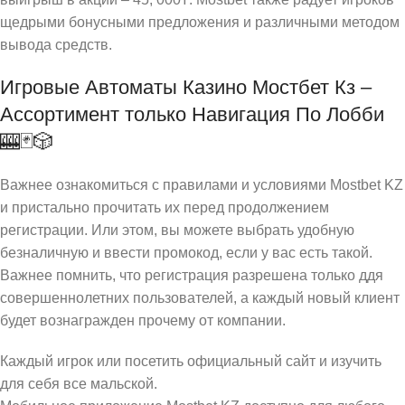
щедрыми бонусными предложения и различными методом
вывода средств.
Игровые Автоматы Казино Мостбет Кз –
Ассортимент только Навигация По Лобби
🎰🃏🎲
Важнее ознакомиться с правилами и условиями Mostbet KZ
и пристально прочитать их перед продолжением
регистрации. Или этом, вы можете выбрать удобную
безналичную и ввести промокод, если у вас есть такой.
Важнее помнить, что регистрация разрешена только ддя
совершеннолетних пользователей, а каждый новый клиент
будет вознагражден прочему от компании.
Каждый игрок или посетить официальный сайт и изучить
для себя все мальской.