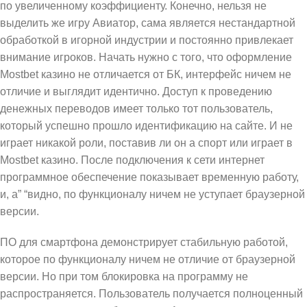
по увеличенному коэффициенту. Конечно, нельзя не
выделить же игру Авиатор, сама является нестандартной
обработкой в игорной индустрии и постоянно привлекает
внимание игроков. Начать нужно с того, что оформление
Mostbet казино не отличается от БК, интерфейс ничем не
отличие и выглядит идентично. Доступ к проведению
денежных переводов имеет только тот пользователь,
который успешно прошло идентификацию на сайте. И не
играет никакой роли, поставив ли он а спорт или играет в
Mostbet казино. После подключения к сети интернет
программное обеспечение показывает временную работу,
и, а” “видно, по функционалу ничем не уступает браузерной
версии.
ПО для смартфона демонстрирует стабильную работой,
которое по функционалу ничем не отличие от браузерной
версии. Но при том блокировка на программу не
распространяется. Пользователь получается полноценный