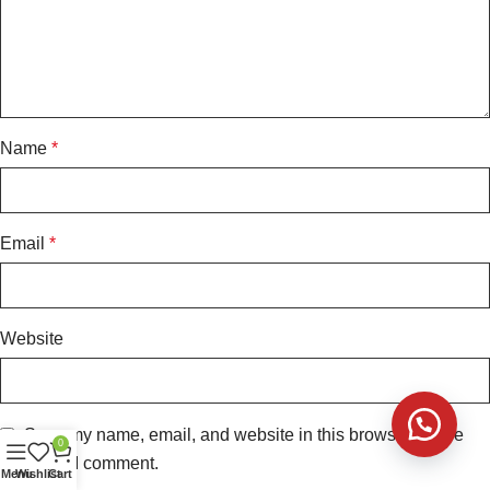
Name
*
Email
*
Website
Save my name, email, and website in this browser for the
0
next time I comment.
Menu
Wishlist
Cart