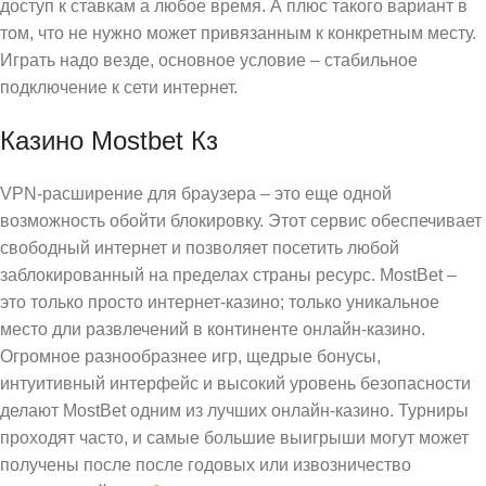
доступ к ставкам а любое время. А плюс такого вариант в
том, что не нужно может привязанным к конкретным месту.
Играть надо везде, основное условие – стабильное
подключение к сети интернет.
Казино Mostbet Кз
VPN-расширение для браузера – это еще одной
возможность обойти блокировку. Этот сервис обеспечивает
свободный интернет и позволяет посетить любой
заблокированный на пределах страны ресурс. MostBet –
это только просто интернет-казино; только уникальное
место дли развлечений в континенте онлайн-казино.
Огромное разнообразнее игр, щедрые бонусы,
интуитивный интерфейс и высокий уровень безопасности
делают MostBet одним из лучших онлайн-казино. Турниры
проходят часто, и самые большие выигрыши могут может
получены после после годовых или извозничество