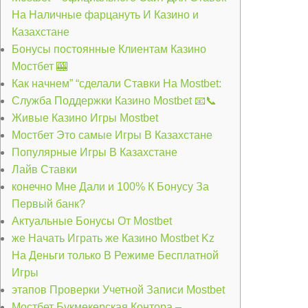
На Наличные фарцануть И Казино и
Казахстане
Бонусы постоянные Клиентам Казино
Мостбет 🎰
Как начнем” “сделали Ставки На Mostbet:
Служба Поддержки Казино Mostbet 📧📞
Живые Казино Игры Mostbet
Мостбет Это самые Игры В Казахстане
Популярные Игры В Казахстане
Лайв Ставки
конечно Мне Дали и 100% К Бонусу За
Первый банк?
Актуальные Бонусы От Mostbet
же Начать Играть же Казино Mostbet Kz
На Деньги только В Режиме Бесплатной
Игры
этапов Проверки Учетной Записи Mostbet
Мостбет Букмекерская Контора –