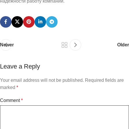
надежности работу компании.
Newer
Older
Leave a Reply
Your email address will not be published.
Required fields are
marked
*
Comment
*