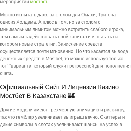
мероприятий
мостбет
.
Можно испытать даже за столом для Омахи, Тритона
одноиз Холдема. А плюс в том, но за столом с
минимальным лимитом можно встретить слабого игрока,
тем самым задействовать свой капитал и испытать на
котором новые стратегии. Зачисление средств
осуществляется почти мгновенно. Но что касается вывода
денежных средств в Mostbet, то можно используя только
тот” “варианта, который служит регрессной для пополнения
счета.
Официальный Сайт И Лицензия Казино
Мостбет В Казахстане 🏰
Другие модели имеют трехмерную анимацию и риск-игру,
так что гемблер увеличивает выигрыш вечно. Скаттеры и
дикие символы в слотах увеличивают шансы на успех в