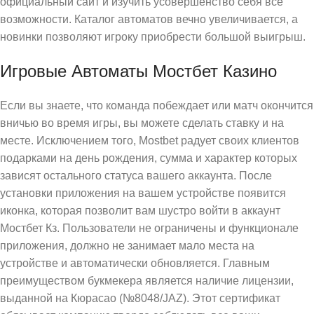
официальный сайт и изучить усовершенство себя все
возможности. Каталог автоматов вечно увеличивается, а
новинки позволяют игроку приобрести большой выигрыш.
Игровые Автоматы Мостбет Казино
Если вы знаете, что команда побеждает или матч окончится
вничью во время игры, вы можете сделать ставку и на
месте. Исключением того, Mostbet радует своих клиентов
подарками на день рождения, сумма и характер которых
зависят остального статуса вашего аккаунта. После
установки приложения на вашем устройстве появится
иконка, которая позволит вам шустро войти в аккаунт
Мостбет Кз. Пользователи не ограничены и функционале
приложения, должно не занимает мало места на
устройстве и автоматически обновляется. Главным
преимуществом букмекера является наличие лицензии,
выданной на Кюрасао (№8048/JAZ). Этот сертификат