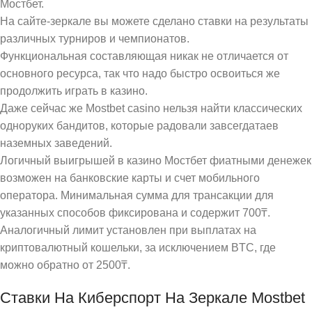
Мостбет.
На сайте-зеркале вы можете сделано ставки на результаты
различных турниров и чемпионатов.
Функциональная составляющая никак не отличается от
основного ресурса, так что надо быстро освоиться же
продолжить играть в казино.
Даже сейчас же Mostbet casino нельзя найти классических
одноруких бандитов, которые радовали завсегдатаев
наземных заведений.
Логичный выигрышей в казино Мостбет фиатными денежек
возможен на банковские карты и счет мобильного
оператора. Минимальная сумма для трансакции для
указанных способов фиксирована и содержит 700₸.
Аналогичный лимит установлен при выплатах на
криптовалютный кошельки, за исключением BTC, где
можно обратно от 2500₸.
Ставки На Киберспорт На Зеркале Mostbet