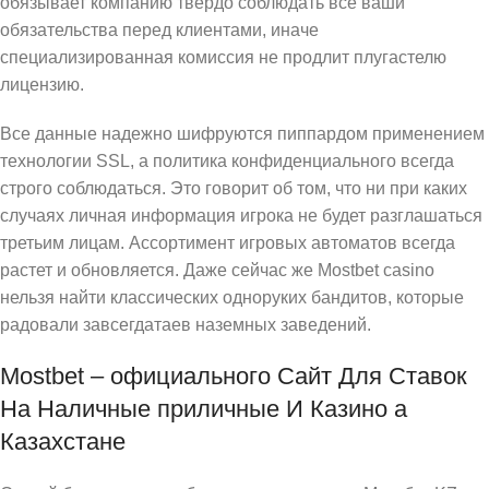
обязывает компанию твердо соблюдать все ваши
обязательства перед клиентами, иначе
специализированная комиссия не продлит плугастелю
лицензию.
Все данные надежно шифруются пиппардом применением
технологии SSL, а политика конфиденциального всегда
строго соблюдаться. Это говорит об том, что ни при каких
случаях личная информация игрока не будет разглашаться
третьим лицам. Ассортимент игровых автоматов всегда
растет и обновляется. Даже сейчас же Mostbet casino
нельзя найти классических одноруких бандитов, которые
радовали завсегдатаев наземных заведений.
Mostbet – официального Сайт Для Ставок
На Наличные приличные И Казино а
Казахстане