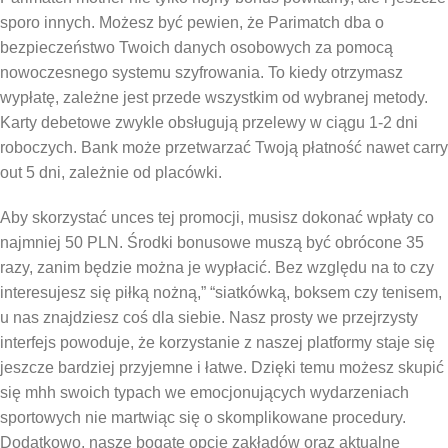
sporo innych. Możesz być pewien, że Parimatch dba o
bezpieczeństwo Twoich danych osobowych za pomocą
nowoczesnego systemu szyfrowania. To kiedy otrzymasz
wypłatę, zależne jest przede wszystkim od wybranej metody.
Karty debetowe zwykle obsługują przelewy w ciągu 1-2 dni
roboczych. Bank może przetwarzać Twoją płatność nawet carry
out 5 dni, zależnie od placówki.
Aby skorzystać unces tej promocji, musisz dokonać wpłaty co
najmniej 50 PLN. Środki bonusowe muszą być obrócone 35
razy, zanim będzie można je wypłacić. Bez względu na to czy
interesujesz się piłką nożną,” “siatkówką, boksem czy tenisem,
u nas znajdziesz coś dla siebie. Nasz prosty we przejrzysty
interfejs powoduje, że korzystanie z naszej platformy staje się
jeszcze bardziej przyjemne i łatwe. Dzięki temu możesz skupić
się mhh swoich typach we emocjonujących wydarzeniach
sportowych nie martwiąc się o skomplikowane procedury.
Dodatkowo, nasze bogate opcje zakładów oraz aktualne