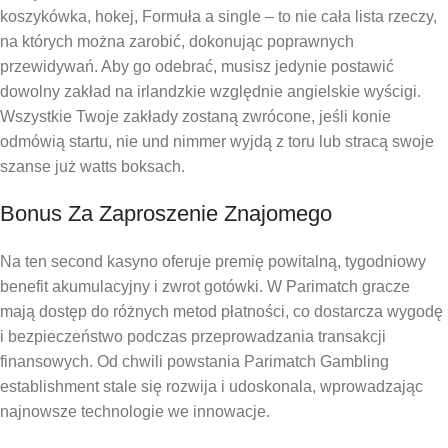
koszykówka, hokej, Formuła a single – to nie cała lista rzeczy,
na których można zarobić, dokonując poprawnych
przewidywań. Aby go odebrać, musisz jedynie postawić
dowolny zakład na irlandzkie względnie angielskie wyścigi.
Wszystkie Twoje zakłady zostaną zwrócone, jeśli konie
odmówią startu, nie und nimmer wyjdą z toru lub stracą swoje
szanse już watts boksach.
Bonus Za Zaproszenie Znajomego
Na ten second kasyno oferuje premię powitalną, tygodniowy
benefit akumulacyjny i zwrot gotówki. W Parimatch gracze
mają dostęp do różnych metod płatności, co dostarcza wygodę
i bezpieczeństwo podczas przeprowadzania transakcji
finansowych. Od chwili powstania Parimatch Gambling
establishment stale się rozwija i udoskonala, wprowadzając
najnowsze technologie we innowacje.