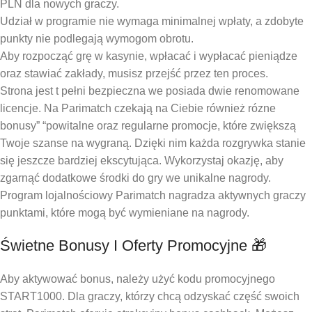
PLN dla nowych graczy.
Udział w programie nie wymaga minimalnej wpłaty, a zdobyte
punkty nie podlegają wymogom obrotu.
Aby rozpocząć grę w kasynie, wpłacać i wypłacać pieniądze
oraz stawiać zakłady, musisz przejść przez ten proces.
Strona jest t pełni bezpieczna we posiada dwie renomowane
licencje. Na Parimatch czekają na Ciebie również rózne
bonusy” “powitalne oraz regularne promocje, które zwiększą
Twoje szanse na wygraną. Dzięki nim każda rozgrywka stanie
się jeszcze bardziej ekscytująca. Wykorzystaj okazję, aby
zgarnąć dodatkowe środki do gry we unikalne nagrody.
Program lojalnościowy Parimatch nagradza aktywnych graczy
punktami, które mogą być wymieniane na nagrody.
Świetne Bonusy I Oferty Promocyjne 🎁
Aby aktywować bonus, należy użyć kodu promocyjnego
START1000. Dla graczy, którzy chcą odzyskać część swoich