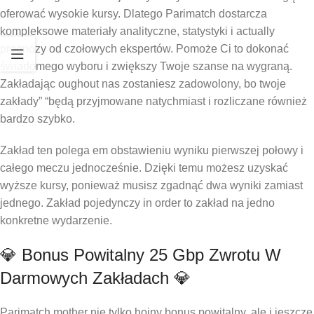
oferować wysokie kursy. Dlatego Parimatch dostarcza
kompleksowe materiały analityczne, statystyki i actually
prognozy od czołowych ekspertów. Pomoże Ci to dokonać
świadomego wyboru i zwiększy Twoje szanse na wygraną.
Zakładając oughout nas zostaniesz zadowolony, bo twoje
zakłady” “będą przyjmowane natychmiast i rozliczane również
bardzo szybko.
Zakład ten polega em obstawieniu wyniku pierwszej połowy i
całego meczu jednocześnie. Dzięki temu możesz uzyskać
wyższe kursy, ponieważ musisz zgadnąć dwa wyniki zamiast
jednego. Zakład pojedynczy in order to zakład na jedno
konkretne wydarzenie.
💎 Bonus Powitalny 25 Gbp Zwrotu W
Darmowych Zakładach 💎
Parimatch mother nie tylko hojny bonus powitalny, ale i jeszcze