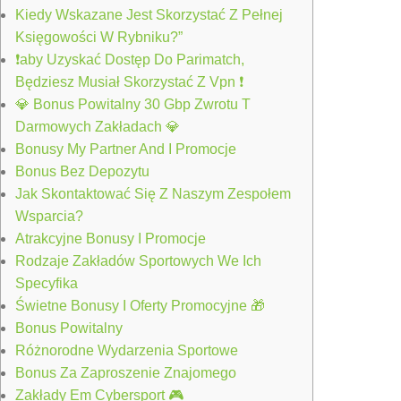
Kiedy Wskazane Jest Skorzystać Z Pełnej
Księgowości W Rybniku?”
❗️aby Uzyskać Dostęp Do Parimatch,
Będziesz Musiał Skorzystać Z Vpn ❗️
💎 Bonus Powitalny 30 Gbp Zwrotu T
Darmowych Zakładach 💎
Bonusy My Partner And I Promocje
Bonus Bez Depozytu
Jak Skontaktować Się Z Naszym Zespołem
Wsparcia?
Atrakcyjne Bonusy I Promocje
Rodzaje Zakładów Sportowych We Ich
Specyfika
Świetne Bonusy I Oferty Promocyjne 🎁
Bonus Powitalny
Różnorodne Wydarzenia Sportowe
Bonus Za Zaproszenie Znajomego
Zakłady Em Cybersport 🎮