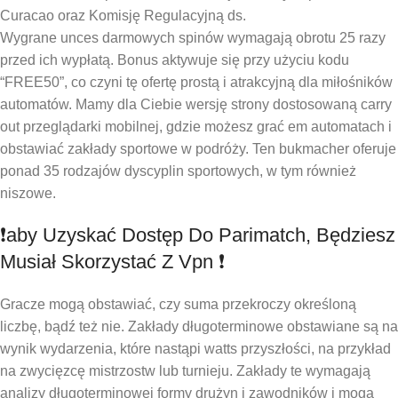
Curacao oraz Komisję Regulacyjną ds.
Wygrane unces darmowych spinów wymagają obrotu 25 razy
przed ich wypłatą. Bonus aktywuje się przy użyciu kodu
“FREE50”, co czyni tę ofertę prostą i atrakcyjną dla miłośników
automatów. Mamy dla Ciebie wersję strony dostosowaną carry
out przeglądarki mobilnej, gdzie możesz grać em automatach i
obstawiać zakłady sportowe w podróży. Ten bukmacher oferuje
ponad 35 rodzajów dyscyplin sportowych, w tym również
niszowe.
❗️aby Uzyskać Dostęp Do Parimatch, Będziesz
Musiał Skorzystać Z Vpn ❗️
Gracze mogą obstawiać, czy suma przekroczy określoną
liczbę, bądź też nie. Zakłady długoterminowe obstawiane są na
wynik wydarzenia, które nastąpi watts przyszłości, na przykład
na zwycięzcę mistrzostw lub turnieju. Zakłady te wymagają
analizy długoterminowej formy drużyn i zawodników i mogą