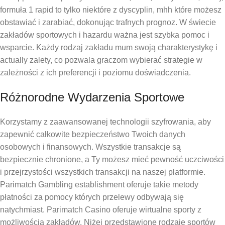
formuła 1 rapid to tylko niektóre z dyscyplin, mhh które możesz
obstawiać i zarabiać, dokonując trafnych prognoz. W świecie
zakładów sportowych i hazardu ważna jest szybka pomoc i
wsparcie. Każdy rodzaj zakładu mum swoją charakterystykę i
actually zalety, co pozwala graczom wybierać strategie w
zależności z ich preferencji i poziomu doświadczenia.
Różnorodne Wydarzenia Sportowe
Korzystamy z zaawansowanej technologii szyfrowania, aby
zapewnić całkowite bezpieczeństwo Twoich danych
osobowych i finansowych. Wszystkie transakcje są
bezpiecznie chronione, a Ty możesz mieć pewność uczciwości
i przejrzystości wszystkich transakcji na naszej platformie.
Parimatch Gambling establishment oferuje takie metody
płatności za pomocy których przelewy odbywają się
natychmiast. Parimatch Casino oferuje wirtualne sporty z
możliwością zakładów. Niżej przedstawione rodzaje sportów