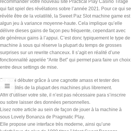
recommander votre nouveau site Practical Play Casino Tirage
qui fait spiel des révélations sobre l’année 2021. Pour ce qui se
révèle être de la volatilité, la Sweet Paz Slot machine game est
algun jeu à variance moyenne-haute. Cela implique qu’elle
délivre dieses gains de façon peu fréquente, cependant avec
de généreux gains à l’appui. C’est donc typiquement le type de
machine à sous qui réserve la plupart du temps de grosses
surprises sur un rewrite chanceux. Il s’agit en réalité d’une
fonctionnalité appelée “Ante Bet” qui permet para faire un choix
entre deux settings de mise.
De quoi débuter grâce à une cagnotte amass et tester des
possibilités de la plupart des machines plus librement.
Afin d’utiliser votre site, il n’est pas nécessaire para s’inscrire
ou sobre laisser des données personnelles.
Lisez notre article au sein de façon de jouer à la machine à
sous Lovely Bonanza de Pragmatic Play.
Elle propose une interface très moderne, ainsi qu’une