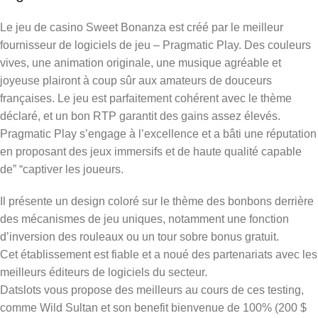
Le jeu de casino Sweet Bonanza est créé par le meilleur
fournisseur de logiciels de jeu – Pragmatic Play. Des couleurs
vives, une animation originale, une musique agréable et
joyeuse plairont à coup sûr aux amateurs de douceurs
françaises. Le jeu est parfaitement cohérent avec le thème
déclaré, et un bon RTP garantit des gains assez élevés.
Pragmatic Play s’engage à l’excellence et a bâti une réputation
en proposant des jeux immersifs et de haute qualité capable
de” “captiver les joueurs.
Il présente un design coloré sur le thème des bonbons derrière
des mécanismes de jeu uniques, notamment une fonction
d’inversion des rouleaux ou un tour sobre bonus gratuit.
Cet établissement est fiable et a noué des partenariats avec les
meilleurs éditeurs de logiciels du secteur.
Datslots vous propose des meilleurs au cours de ces testing,
comme Wild Sultan et son benefit bienvenue de 100% (200 $