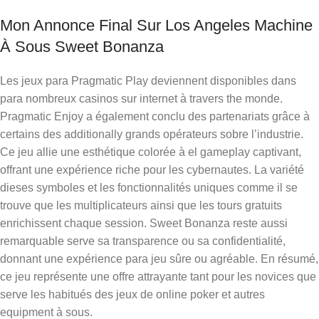
Mon Annonce Final Sur Los Angeles Machine
À Sous Sweet Bonanza
Les jeux para Pragmatic Play deviennent disponibles dans
para nombreux casinos sur internet à travers the monde.
Pragmatic Enjoy a également conclu des partenariats grâce à
certains des additionally grands opérateurs sobre l’industrie.
Ce jeu allie une esthétique colorée à el gameplay captivant,
offrant une expérience riche pour les cybernautes. La variété
dieses symboles et les fonctionnalités uniques comme il se
trouve que les multiplicateurs ainsi que les tours gratuits
enrichissent chaque session. Sweet Bonanza reste aussi
remarquable serve sa transparence ou sa confidentialité,
donnant une expérience para jeu sûre ou agréable. En résumé,
ce jeu représente une offre attrayante tant pour les novices que
serve les habitués des jeux de online poker et autres
equipment à sous.