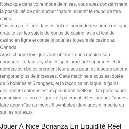
Notez que dans votre mode de mises, vous avez constamment
la possibilité de déclencher “naturellement” le round de free
spins.
Casivoo a été créé dans le but de fournir de ressource en ligne
gratuite sur les sujets de bonus de casino, avis et test de
casino en ligne et conseils pour les joueurs de casino au
Canada.
Ainsi, chaque fois que vous obtenez une combinaison
gagnante, certains symboles spéciaux sont supprimés et de
derniers symboles prennent leur place pour les joueurs aider à
remporter plus de increases. Cette machine à sous est dotée
de 6 bobines et 5 rangées, et la façon selon laquelle gains
deviennent obtenus est un peu inhabituelle ici. On parle sobre
connexions et no de lignes de paiement et les joueurs” “pouvez
faire apparaître au moins 8 symboles identiques n’importe où
sur les rouleaux.
Jouer À Nice Bonanza En Liquidité Réel