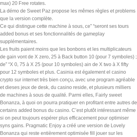
max) 20 Free rotates.
La démo de Sweet Paz propose les mêmes règles et problems
que la version complète.
Ce qui distingue cette machine à sous, ce” “seront ses tours
added bonus et ses fonctionnalités de gameplay
supplémentaires.
Les fruits paient moins que les bonbons et les multiplicateurs
de gain vont de X zero, 25 à Back button 10 (pour 7 symboles) ;
de” “X 0, 75 à X 25 (pour 10 symboles) ain de X two à X fifty
pour 12 symboles et plus. Casinia est également el casino
crypto sur internet très bien conçu, avec une program agréable
et dieses jeux de desk, du casino reside, et plusieurs milliers
de machines à sous de qualité. Parmi elles, Fairly sweet
Bonanza, à quoi on pourra pratiquer en profitant entre autres de
certains added bonus du casino. C’est plutôt intéressant même
si on peut toujours espérer plus efficacement pour optimiser
syns gains. Pragmatic Enjoy a créé une version de Lovely
Bonanza qui reste entièrement optimisée fill jouer sur les