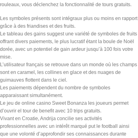
rouleaux, vous déclenchez la fonctionnalité de tours gratuits.
Les symboles présents sont intégraux plus ou moins en rapport
grâce à des friandises et des fruits.
Le tableau des gains suggest une variété de symboles de fruits
offrant divers paiements, le plus lucratif étant la boule de Noël
dorée, avec un potentiel de gain ardeur jusqu’à 100 fois votre
mise.
L’utilisateur français se retrouve dans un monde où les champs
sont en caramel, les collines en glace et des nuages ​​de
guimauves flottent dans le ciel.
Les paiements dépendent du nombre de symboles
apparaissant simultanément.
Le jeu de online casino Sweet Bonanza les joueurs permet
d’ouvrir el tour de benefit avec 10 trips gratuits.
Vivant en Croatie, Andrija concilie ses activités
professionnelles avec un intérêt marqué put le football ainsi
que une volonté d’approfondir ses connaissances durante