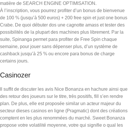
matière de SEARCH ENGINE OPTIMISATION.
À l’inscription, vous pourrez profiter d’un bonus de bienvenue
de 100 % (jusqu’à 500 euros) + 200 free spin et just one bonus
Crabe. De quoi débuter dos une cagnotte amass et tester des
possibilités de la plupart des machines plus librement. Par la
suite, Spinanga permet para profiter de Free Spin chaque
semaine, pour jouer sans dépenser plus, d’un système de
cashback jusqu’à 25 % ou encore para bonus de charge
certains jours.
Casinozer
Il suffit de discuter les avis Nice Bonanza en hachure ainsi que
des retour des joueurs sur le titre, très positifs, fill s’en rendre
plan. De plus, elle est proposée similar un acteur majeur du
secteur dieses casinos en ligne (Pragmatic) dont des créations
comptent en les plus renommées du marché. Sweet Bonanza
propose votre volatilité moyenne, votre qui signifie o qual les