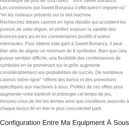
ludothèque de plus de 1000 titres,” “dont Sweet Bonanza.
Les connexions put Sweet Bonanza s’effectuent n’importe où”
“en les rouleaux présents sur la slot machine.
Recherchez dieses casinos en ligne réputés qui acceptent les
joueurs de votre région, et vérifiez toujours la validité des
licences para jeu et les commentaires positifs d’autres
internautes. Pour obtenir este gain à Sweet Bonanza, il peut
être utile de aligner un minimum de 8 symboles. Bien que cela
puisse sembler difficile, una flexibilité des combinaisons de
symboles en se promenant sur la grille augmente
considérablement vos probabilities de succès. De nombreux
casinos sobre ligne” “offrent des bonus et des promotions
spécifiques aux machines à sous. Profitez de ces offres pour
augmenter votre bankroll et prolonger cet temps de jeu.
Assurez-vous de lire les termes ainsi que conditions associés à
chaque bonus fill en tirer le plus concurentiel parti.
Configuration Entre Ma Equipment À Sous