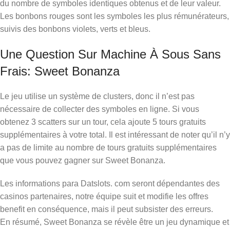
du nombre de symboles identiques obtenus et de leur valeur.
Les bonbons rouges sont les symboles les plus rémunérateurs,
suivis des bonbons violets, verts et bleus.
Une Question Sur Machine À Sous Sans
Frais: Sweet Bonanza
Le jeu utilise un système de clusters, donc il n’est pas
nécessaire de collecter des symboles en ligne. Si vous
obtenez 3 scatters sur un tour, cela ajoute 5 tours gratuits
supplémentaires à votre total. Il est intéressant de noter qu’il n’y
a pas de limite au nombre de tours gratuits supplémentaires
que vous pouvez gagner sur Sweet Bonanza.
Les informations para Datslots. com seront dépendantes des
casinos partenaires, notre équipe suit et modifie les offres
benefit en conséquence, mais il peut subsister des erreurs.
En résumé, Sweet Bonanza se révèle être un jeu dynamique et