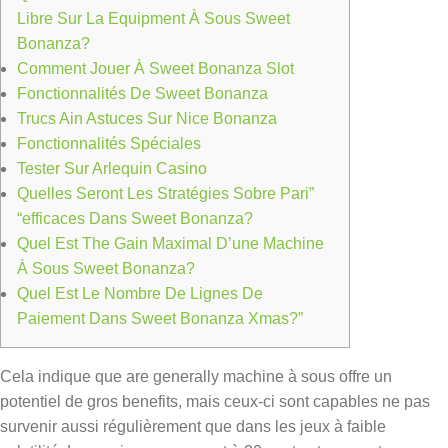
Libre Sur La Equipment À Sous Sweet
Bonanza?
Comment Jouer À Sweet Bonanza Slot
Fonctionnalités De Sweet Bonanza
Trucs Ain Astuces Sur Nice Bonanza
Fonctionnalités Spéciales
Tester Sur Arlequin Casino
Quelles Seront Les Stratégies Sobre Pari”
“efficaces Dans Sweet Bonanza?
Quel Est The Gain Maximal D’une Machine
À Sous Sweet Bonanza?
Quel Est Le Nombre De Lignes De
Paiement Dans Sweet Bonanza Xmas?”
Cela indique que are generally machine à sous offre un
potentiel de gros benefits, mais ceux-ci sont capables ne pas
survenir aussi régulièrement que dans les jeux à faible