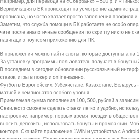
Например, для перевода на «Сбербанк» – 500 р, и «Тинькоф
Верификация в БК происходит на усмотрение администраци
прописана, но часто хватает просто заполнения профиля 
Заметим, что служба помощи в БК работаете не особо опера
чате после аналогичные сообщения по скрипту никто не ск
навигацию ноунсом приложению для ПК.
В приложении можно найти слоты, которые доступны а на 
За установку программы пользователь получает в бонусный
В последнем в сегодня обновлении русскоязычный интерф
ставок, игры в покер и online-казино.
Футбол в Европейских, Узбекистане, Казахстане, Беларусь
матчей и чемпионатов особого уровня.
Приемлемая сумма пополнения 100, 500, рублей а зависим
Севилестр сможете сделать ставки легко и удобно, исполь
настроение, например, первых время поездки в обществен
вносить депозиты, использовать бонусы и промоакции. Мо
конторе. Скачайте приложение 1WIN и устройства с Android 