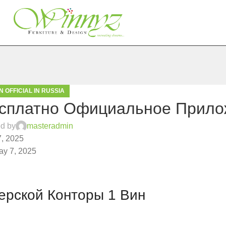
N OFFICIAL IN RUSSIA
Бесплатно Официальное Прил
d by
masteradmin
, 2025
y 7, 2025
ерской Конторы 1 Вин