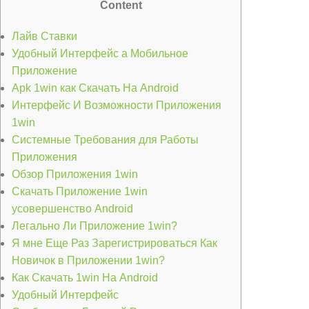
Content
Лайв Ставки
Удобный Интерфейс а Мобильное
Приложение
Apk 1win как Скачать На Android
Интерфейс И Возможности Приложения
1win
Системные Требования для Работы
Приложения
Обзор Приложения 1win
Скачать Приложение 1win
усовершенство Android
Легально Ли Приложение 1win?
Я мне Еще Раз Зарегистрироваться Как
Новичок в Приложении 1win?
Как Скачать 1win На Android
Удобный Интерфейс