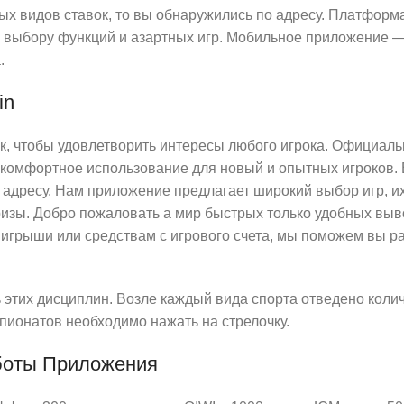
ых видов ставок, то вы обнаружились по адресу. Платформ
 выбору функций и азартных игр. Мобильное приложение —
.
in
к, чтобы удовлетворить интересы любого игрока. Официаль
 комфортное использование для новый и опытных игроков.
 адресу. Нам приложение предлагает широкий выбор игр, и
изы. Добро пожаловать а мир быстрых только удобных выв
ыигрыши или средствам с игрового счета, мы поможем вы р
 этих дисциплин. Возле каждый вида спорта отведено коли
пионатов необходимо нажать на стрелочку.
боты Приложения