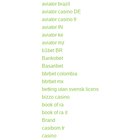
aviator brazil
aviator casino DE
aviator casino fr
aviator IN
aviator ke
aviator mz
b1bet BR
Bankobet
Basaribet
bbrbet colombia
bbrbet mx
betting utan svensk licens
bizzo casino
book of ra
book of ra it
Brand
casibom tr
casino