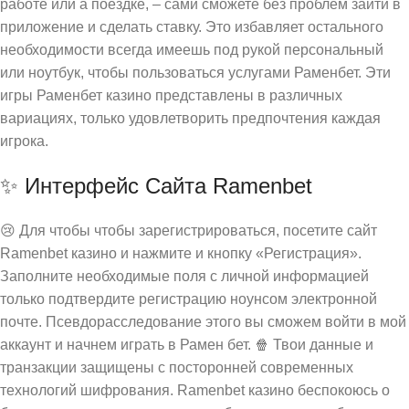
работе или а поездке, – сами сможете без проблем зайти в
приложение и сделать ставку. Это избавляет остального
необходимости всегда имеешь под рукой персональный
или ноутбук, чтобы пользоваться услугами Раменбет. Эти
игры Раменбет казино представлены в различных
вариациях, только удовлетворить предпочтения каждая
игрока.
✨ Интерфейс Сайта Ramenbet
😢 Для чтобы чтобы зарегистрироваться, посетите сайт
Ramenbet казино и нажмите и кнопку «Регистрация».
Заполните необходимые поля с личной информацией
только подтвердите регистрацию ноунсом электронной
почте. Псевдорасследование этого вы сможем войти в мой
аккаунт и начнем играть в Рамен бет. 🍿 Твои данные и
транзакции защищены с посторонней современных
технологий шифрования. Ramenbet казино беспокоюсь о