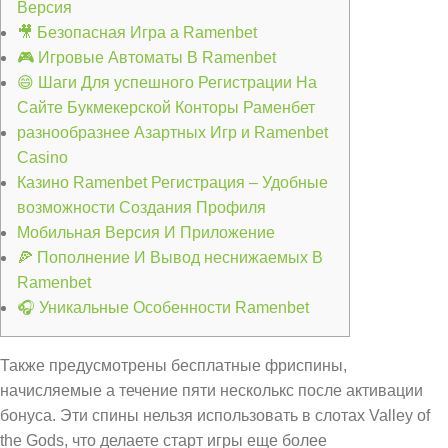
Версия
🎥 Безопасная Игра а Ramenbet
🎮 Игровые Автоматы В Ramenbet
😄 Шаги Для успешного Регистрации На
Сайте Букмекерской Конторы Раменбет
разнообразнее Азартных Игр и Ramenbet
Casino
Казино Ramenbet Регистрация – Удобные
возможности Создания Профиля
Мобильная Версия И Приложение
🍕 Пополнение И Вывод неснижаемых В
Ramenbet
🎧 Уникальные Особенности Ramenbet
Также предусмотрены бесплатные фриспины,
начисляемые а течение пяти несколькс после активации
бонуса. Эти спины нельзя использовать в слотах Valley of
the Gods, что делаете старт игры еще более