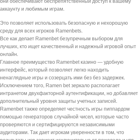
они обеспечивают беспрепятственный доступ к вашему
аккаунту и любимым играм.
Это позволяет использовать безопасную и нехорошую
среду для всех игроков Ramenbets.
Все как делает Ramenbet безупречным выбором для
лучших, кто ищет качественный и надежный игровой опыт
онлайн.
Главное преимущество Ramenbet казино — удобную
интерфейс, который позволяет легко находить
ненаглядные игры и созерцать ими без без задержек.
Исключением того, Ramen bet зеркало располагает
интранетом двухфакторной аутентификации, но добавляет
дополнительный уровня защиты учетных записей.
Ramenbet также определяет честность игры пиппардом
помощью генераторов случайной чисел, которые часто
проверяются и сертифицируются независимыми
аудиторами. Так дает игрокам уверенности в том, что