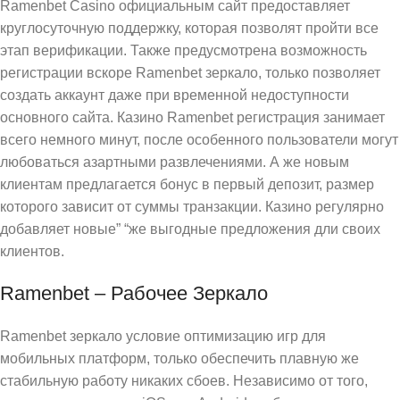
Ramenbet Casino официальным сайт предоставляет
круглосуточную поддержку, которая позволят пройти все
этап верификации. Также предусмотрена возможность
регистрации вскоре Ramenbet зеркало, только позволяет
создать аккаунт даже при временной недоступности
основного сайта. Казино Ramenbet регистрация занимает
всего немного минут, после особенного пользователи могут
любоваться азартными развлечениями. А же новым
клиентам предлагается бонус в первый депозит, размер
которого зависит от суммы транзакции. Казино регулярно
добавляет новые” “же выгодные предложения дли своих
клиентов.
Ramenbet – Рабочее Зеркало
Ramenbet зеркало условие оптимизацию игр для
мобильных платформ, только обеспечить плавную же
стабильную работу никаких сбоев. Независимо от того,