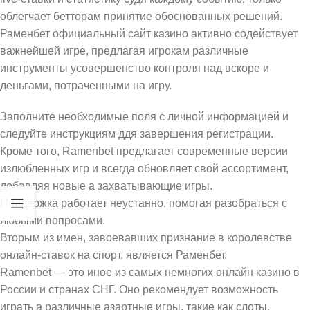
облегчает бетторам принятие обоснованных решений.
Раменбет официальный сайт казино активно содействует
важнейшей игре, предлагая игрокам различные
инструменты усовершенство контроля над вскоре и
деньгами, потраченными на игру.
Заполните необходимые поля с личной информацией и
следуйте инструкциям ддя завершения регистрации.
Кроме того, Ramenbet предлагает современные версии
излюбленных игр и всегда обновляет свой ассортимент,
добавляя новые а захватывающие игры.
Поддержка работает неустанно, помогая разобраться с
любыми вопросами.
Вторым из имен, завоевавших признание в королевстве
онлайн-ставок на спорт, является Раменбет.
Ramenbet — это иное из самых немногих онлайн казино в
России и странах СНГ. Оно рекомендует возможность
играть а различные азартные игры, такие как слоты,