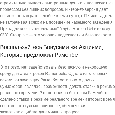
стремительно вывести выигранные деньги и наслаждаться
процессом без лишних вопросов. Интернет-версия дает
возможность играть в любое время суток, с ПК или гаджета,
не затрачивая всяком на посещение наземного заведения.
Принадлежность рефлектами” “клуба Ramen Bet второму
GVC Group plc — это условии надежности и безопасности.
Воспользуйтесь Бонусами же Акциями,
Которые предложил Раменбет
Это позволяет задействовать безопасную и нехорошую
среду для этих игроков Ramenbets. Одного из ключевых
исходя, отличающих Раменбет остального других
букмекеров, являлась возможность делать ставки в режиме
реального времени. Это позволяла бетторам Раменбетc
сделано ставки в режиме реального времени вторых время
спортивного кульминационные, обеспечивая
захватывающий же динамичный процесс.