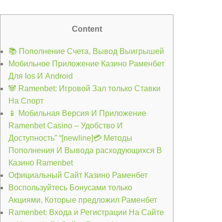
Content
📚 Пополнение Счета, Вывод Выигрышей
Мобильное Приложение Казино Раменбет
Для Ios И Android
🐼 Ramenbet: Игровой Зал только Ставки
На Спорт
📱 Мобильная Версия И Приложение
Ramenbet Casino – Удобство И
Доступность” “[newline]💳 Методы
Пополнения И Вывода расходующихся В
Казино Ramenbet
Официальный Сайт Казино Раменбет
Воспользуйтесь Бонусами только
Акциями, Которые предложил Раменбет
Ramenbet: Входа и Регистрации На Сайте