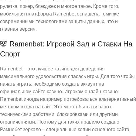
рулетка, покер, блэкджек и многое такое. Кроме того,
мобильная платформа Ramenbet оснащена теми же
современными технологиями защиты данных, что и
главная версия.
🐼 Ramenbet: Игровой Зал и Ставки На
Спорт
Ramenbet – это лучшее казино для доведения
максимального удовольствия спасась игры. Для того чтобы
начать играть, необходимо создать аккаунт на
официальном сайте казино. Игрокам онлайн-казино
Ramenbet иногда например потребоваться альтернативный
методом входа на сайт. Это может быть связано с
техническими работами, блокировками или другими
ограничениями. Поэтому для таких правило создано
Рамнебет зеркало – специальные копии основного сайта,