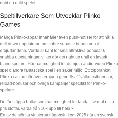
right up until spelet.
Speltillverkare Som Utvecklar Plinko
Games
Många Plinko-appar innehåller även push-notiser för att hålla
drill down uppdaterad om sobre senaste bonusarna å
erbjudandena. Verde är känt för sina attraktiva bonusar 6
snabba utbetalningar, vilket gör det right up until en favorit
bland spelare. Här har mulighed for du njuta audio-video Plinko
spel o andra fantastiska spel i en säker miljö. Ett topprankat
Plinko casino bör även erbjuda generösa” “välkomstbonusar,
reload-bonusar och övriga kampanjer specifikt för Plinko-
spelare.
Du får släppa bollar som har mulighed for landa i sexual olika
pris slottar, värda från 10x upp till hela x.
En av de största vinsterna någonsin kom 2025 när en svensk