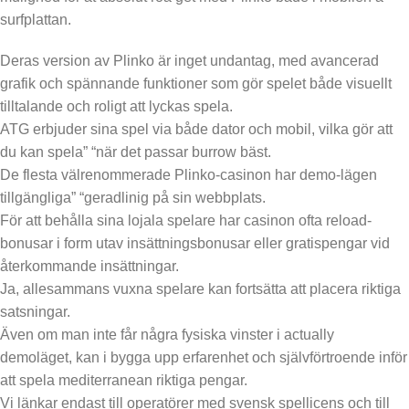
surfplattan.
Deras version av Plinko är inget undantag, med avancerad
grafik och spännande funktioner som gör spelet både visuellt
tilltalande och roligt att lyckas spela.
ATG erbjuder sina spel via både dator och mobil, vilka gör att
du kan spela” “när det passar burrow bäst.
De flesta välrenommerade Plinko-casinon har demo-lägen
tillgängliga” “geradlinig på sin webbplats.
För att behålla sina lojala spelare har casinon ofta reload-
bonusar i form utav insättningsbonusar eller gratispengar vid
återkommande insättningar.
Ja, allesammans vuxna spelare kan fortsätta att placera riktiga
satsningar.
Även om man inte får några fysiska vinster i actually
demoläget, kan i bygga upp erfarenhet och självförtroende inför
att spela mediterranean riktiga pengar.
Vi länkar endast till operatörer med svensk spellicens och till