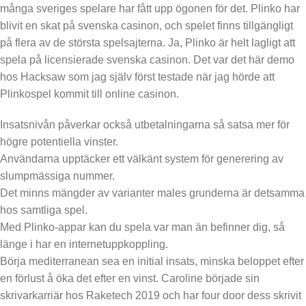
många sveriges spelare har fått upp ögonen för det. Plinko har
blivit en skat på svenska casinon, och spelet finns tillgängligt
på flera av de största spelsajterna. Ja, Plinko är helt lagligt att
spela på licensierade svenska casinon. Det var det här demo
hos Hacksaw som jag själv först testade när jag hörde att
Plinkospel kommit till online casinon.
Insatsnivån påverkar också utbetalningarna så satsa mer för
högre potentiella vinster.
Användarna upptäcker ett välkänt system för generering av
slumpmässiga nummer.
Det minns mängder av varianter males grunderna är detsamma
hos samtliga spel.
Med Plinko-appar kan du spela var man än befinner dig, så
länge i har en internetuppkoppling.
Börja mediterranean sea en initial insats, minska beloppet efter
en förlust å öka det efter en vinst. Caroline började sin
skrivarkarriär hos Raketech 2019 och har four door dess skrivit