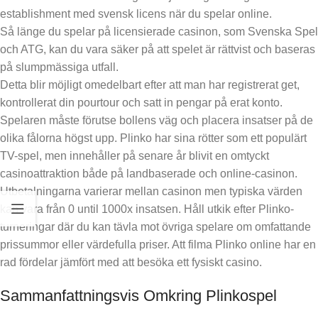
establishment med svensk licens när du spelar online.
Så länge du spelar på licensierade casinon, som Svenska Spel
och ATG, kan du vara säker på att spelet är rättvist och baseras
på slumpmässiga utfall.
Detta blir möjligt omedelbart efter att man har registrerat get,
kontrollerat din pourtour och satt in pengar på erat konto.
Spelaren måste förutse bollens väg och placera insatser på de
olika fålorna högst upp. Plinko har sina rötter som ett populärt
TV-spel, men innehåller på senare år blivit en omtyckt
casinoattraktion både på landbaserade och online-casinon.
Utbetalningarna varierar mellan casinon men typiska värden
kan vara från 0 until 1000x insatsen. Håll utkik efter Plinko-
turneringar där du kan tävla mot övriga spelare om omfattande
prissummor eller värdefulla priser. Att filma Plinko online har en
rad fördelar jämfört med att besöka ett fysiskt casino.
Sammanfattningsvis Omkring Plinkospel