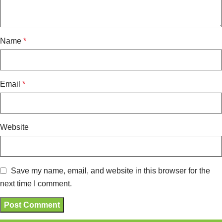
Name
*
Email
*
Website
Save my name, email, and website in this browser for the
next time I comment.