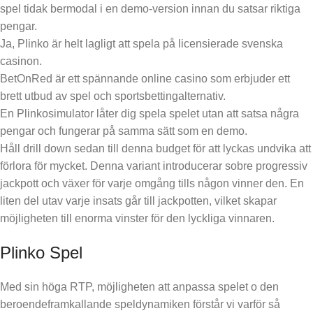
spel tidak bermodal i en demo-version innan du satsar riktiga
pengar.
Ja, Plinko är helt lagligt att spela på licensierade svenska
casinon.
BetOnRed är ett spännande online casino som erbjuder ett
brett utbud av spel och sportsbettingalternativ.
En Plinkosimulator låter dig spela spelet utan att satsa några
pengar och fungerar på samma sätt som en demo.
Håll drill down sedan till denna budget för att lyckas undvika att
förlora för mycket. Denna variant introducerar sobre progressiv
jackpott och växer för varje omgång tills någon vinner den. En
liten del utav varje insats går till jackpotten, vilket skapar
möjligheten till enorma vinster för den lyckliga vinnaren.
Plinko Spel
Med sin höga RTP, möjligheten att anpassa spelet o den
beroendeframkallande speldynamiken förstår vi varför så