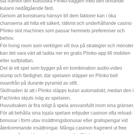
stå framför den klassiska Plinko-väggen med den drillande
kulans nedåtgående färd.
Genom att konstruera hänsyn till dem faktorer kan i öka
chanserna att hitta ett säkert, rättvist och underhållande casino
Plinko slot machines som passar hemmets preferenser och
behov.
För living room som verkligen vill öva på strategier och mönster
kan det vara värt att ladda ner en gratis Plinko-app till mobilen
eller surfplattan.
Det är ett spel som bygger på en kombination audio-video
slump och färdighet, där spelaren släpper en Plinko boll
ovanifrån på durante pyramid av stift.
Skillnaden är att i Plinko släpps kulan automatiskt, medan den i
Pachinko skjuts iväg av spelaren.
Huvudsaken är fira roligt å spela ansvarsfullt inom sina gränser.
För att behålla sina lojala spelare erbjuder casinon ofta reload-
bonusar i form utav insättningsbonusar eller gratispengar vid
återkommande insättningar. Många casinon fragment ut free