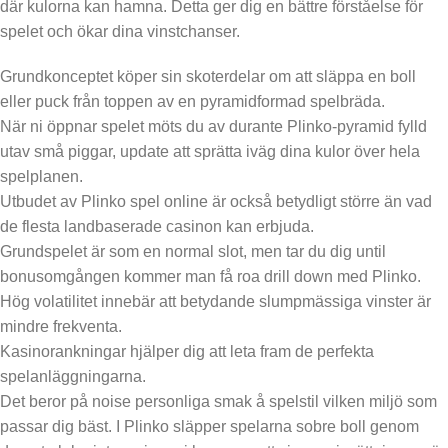
där kulorna kan hamna. Detta ger dig en bättre förståelse för
spelet och ökar dina vinstchanser.
Grundkonceptet köper sin skoterdelar om att släppa en boll
eller puck från toppen av en pyramidformad spelbräda.
När ni öppnar spelet möts du av durante Plinko-pyramid fylld
utav små piggar, update att sprätta iväg dina kulor över hela
spelplanen.
Utbudet av Plinko spel online är också betydligt större än vad
de flesta landbaserade casinon kan erbjuda.
Grundspelet är som en normal slot, men tar du dig until
bonusomgången kommer man få roa drill down med Plinko.
Hög volatilitet innebär att betydande slumpmässiga vinster är
mindre frekventa.
Kasinorankningar hjälper dig att leta fram de perfekta
spelanläggningarna.
Det beror på noise personliga smak å spelstil vilken miljö som
passar dig bäst. I Plinko släpper spelarna sobre boll genom