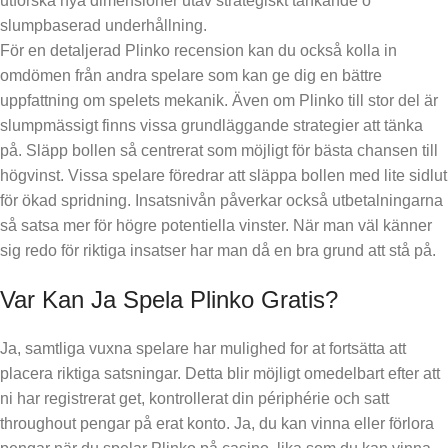
utforska nya dimensioner utav strategiskt tänkande o
slumpbaserad underhållning.
För en detaljerad Plinko recension kan du också kolla in
omdömen från andra spelare som kan ge dig en bättre
uppfattning om spelets mekanik. Även om Plinko till stor del är
slumpmässigt finns vissa grundläggande strategier att tänka
på. Släpp bollen så centrerat som möjligt för bästa chansen till
högvinst. Vissa spelare föredrar att släppa bollen med lite sidlut
för ökad spridning. Insatsnivån påverkar också utbetalningarna
så satsa mer för högre potentiella vinster. När man väl känner
sig redo för riktiga insatser har man då en bra grund att stå på.
Var Kan Ja Spela Plinko Gratis?
Ja, samtliga vuxna spelare har mulighed for at fortsätta att
placera riktiga satsningar. Detta blir möjligt omedelbart efter att
ni har registrerat get, kontrollerat din périphérie och satt
throughout pengar på erat konto. Ja, du kan vinna eller förlora