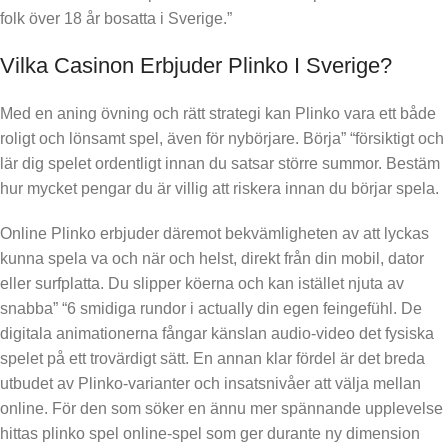
folk över 18 år bosatta i Sverige.”
Vilka Casinon Erbjuder Plinko I Sverige?
Med en aning övning och rätt strategi kan Plinko vara ett både
roligt och lönsamt spel, även för nybörjare. Börja” “försiktigt och
lär dig spelet ordentligt innan du satsar större summor. Bestäm
hur mycket pengar du är villig att riskera innan du börjar spela.
Online Plinko erbjuder däremot bekvämligheten av att lyckas
kunna spela va och när och helst, direkt från din mobil, dator
eller surfplatta. Du slipper köerna och kan istället njuta av
snabba” “6 smidiga rundor i actually din egen feingefühl. De
digitala animationerna fångar känslan audio-video det fysiska
spelet på ett trovärdigt sätt. En annan klar fördel är det breda
utbudet av Plinko-varianter och insatsnivåer att välja mellan
online. För den som söker en ännu mer spännande upplevelse
hittas plinko spel online-spel som ger durante ny dimension