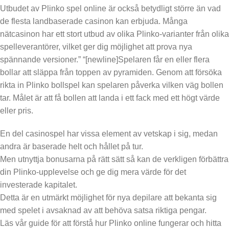
Utbudet av Plinko spel online är också betydligt större än vad
de flesta landbaserade casinon kan erbjuda. Många
nätcasinon har ett stort utbud av olika Plinko-varianter från olika
spelleverantörer, vilket ger dig möjlighet att prova nya
spännande versioner.” “[newline]Spelaren får en eller flera
bollar att släppa från toppen av pyramiden. Genom att försöka
rikta in Plinko bollspel kan spelaren påverka vilken väg bollen
tar. Målet är att få bollen att landa i ett fack med ett högt värde
eller pris.
En del casinospel har vissa element av vetskap i sig, medan
andra är baserade helt och hållet på tur.
Men utnyttja bonusarna på rätt sätt så kan de verkligen förbättra
din Plinko-upplevelse och ge dig mera värde för det
investerade kapitalet.
Detta är en utmärkt möjlighet för nya depilare att bekanta sig
med spelet i avsaknad av att behöva satsa riktiga pengar.
Läs vår guide för att förstå hur Plinko online fungerar och hitta