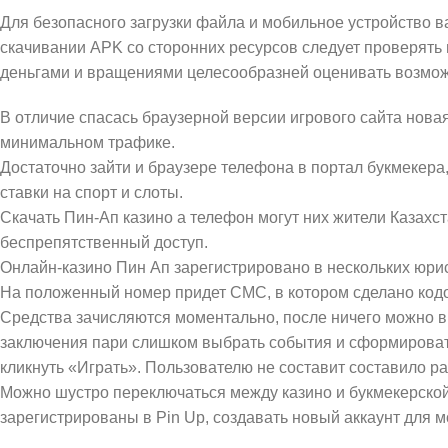
Для безопасного загрузки файла и мобильное устройство 
скачивании APK со сторонних ресурсов следует проверять
деньгами и вращениями целесообразней оценивать возмож
В отличие спасась браузерной версии игрового сайта нов
минимальном трафике.
Достаточно зайти и браузере телефона в портал букмекера
ставки на спорт и слоты.
Скачать Пин-Ап казино а телефон могут них жители Казахст
беспрепятственный доступ.
Онлайн-казино Пин Ап зарегистрировано в нескольких юри
На положенный номер придет СМС, в котором сделано код
Средства зачисляются моментально, после ничего можно в
заключения пари слишком выбрать события и сформировать
кликнуть «Играть». Пользователю не составит составило р
Можно шустро переключаться между казино и букмекерской
зарегистрированы в Pin Up, создавать новый аккаунт для 