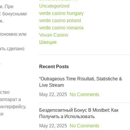
Uncategorized
и. При
verde casino hungary
 С бонусными
verde casino poland
я.
verde casino romania
втономно или
Vovan Casino
Швеция
ать сделано
ь
Recent Posts
“Outrageous Time Risultati, Statistiche &
Live Stream
нство
May 22, 2025
No Comments
аппарат а
 интерфейсу.
Бездепозитный Бонус В Mostbet: Как
же
Получить а Использовать
May 22, 2025
No Comments