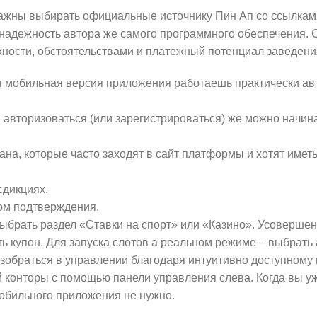
важны выбирать официальные источнику Пин Ап со ссылкам
 надежность автора же самого программного обеспечения.
ности, обстоятельствами и платежный потенциал заведени
ая мобильная версия приложения работаешь практически а
, авторизоваться (или зарегистрироваться) же можно начин
ана, которые часто заходят в сайт платформы и хотят имет
сдикциях.
ом подтверждения.
ыбрать раздел «Ставки на спорт» или «Казино». Усоверше
 купон. Для запуска слотов а реальном режиме – выбрать 
азобраться в управлении благодаря интуитивно доступному
 конторы с помощью панели управления слева. Когда вы у
мобильного приложения не нужно.