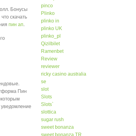
pinco
олл. Бонусы
Plinko
 что скачать
plinko in
ения
пин ап
.
plinko UK
plinko_pl
гo
Qizilbilet
Ramenbet
Review
reviewer
ricky casino australia
se
ендовые.
slot
атформа Пин
Slots
в которым
Slots`
т уведомление
slottica
sugar rush
sweet bonanza
sweet bonanza TR