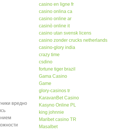
casino en ligne fr
casino onlina ca
casino online ar
casinò online it
casino utan svensk licens
casino zonder crucks netherlands
casino-glory india
crazy time
csdino
fortune tiger brazil
Gama Casino
Game
glory-casinos tr
KaravanBet Casino
тники вредно
Kasyno Online PL
ись
king johnnie
ением
Maribet casino TR
можности
Masalbet