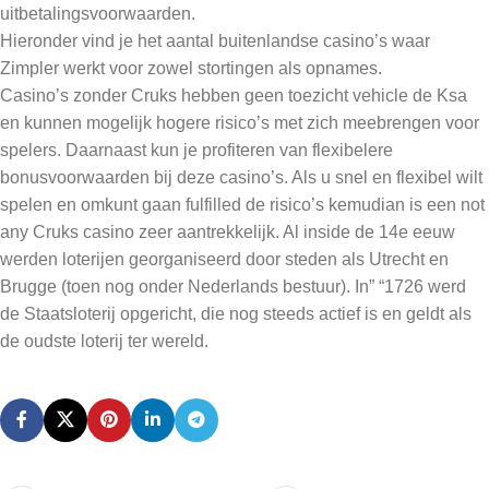
uitbetalingsvoorwaarden.
Hieronder vind je het aantal buitenlandse casino’s waar
Zimpler werkt voor zowel stortingen als opnames.
Casino’s zonder Cruks hebben geen toezicht vehicle de Ksa
en kunnen mogelijk hogere risico’s met zich meebrengen voor
spelers. Daarnaast kun je profiteren van flexibelere
bonusvoorwaarden bij deze casino’s. Als u snel en flexibel wilt
spelen en omkunt gaan fulfilled de risico’s kemudian is een not
any Cruks casino zeer aantrekkelijk. Al inside de 14e eeuw
werden loterijen georganiseerd door steden als Utrecht en
Brugge (toen nog onder Nederlands bestuur). In” “1726 werd
de Staatsloterij opgericht, die nog steeds actief is en geldt als
de oudste loterij ter wereld.