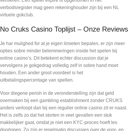
verifiëren. Een speler expire is opgenomen in het
verbodsregister mag geen rekeninghouder zijn bij een NL
virtuele gokclub.
No Cruks Casino Toplijst – Onze Reviews
Je har mulighed for at je eigen limieten bepalen, er zijn meer
opties sobre minder belemmeringen inside het spelen bij
online casino’s. Dit betekent echter discussion dat je
vervolgens je gokgedrag volledig zelf in sobre hand moet
houden. Een ander groot voordeel is het
uitbetalingspercentage van spellen.
Voor diegene perish in de veronderstelling zijn dat geld
overmaken bij een gambling establishment zonder CRUKS
anders verloopt dan bij een regulier online casino zit er naast.
Het is zelfs zo dat het storten in veel gevallen een stuk
makkelijker gaat, omdat je niet een KYC-proces hoeft les
doorlopen. Zo zijn er regelmatig discussies over de voor- en