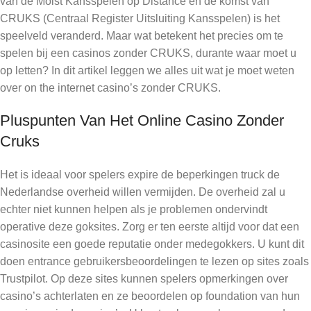
van de Moist Kansspelen op Distance en de komst van
CRUKS (Centraal Register Uitsluiting Kansspelen) is het
speelveld veranderd. Maar wat betekent het precies om te
spelen bij een casinos zonder CRUKS, durante waar moet u
op letten? In dit artikel leggen we alles uit wat je moet weten
over on the internet casino’s zonder CRUKS.
Pluspunten Van Het Online Casino Zonder
Cruks
Het is ideaal voor spelers expire de beperkingen truck de
Nederlandse overheid willen vermijden. De overheid zal u
echter niet kunnen helpen als je problemen ondervindt
operative deze goksites. Zorg er ten eerste altijd voor dat een
casinosite een goede reputatie onder medegokkers. U kunt dit
doen entrance gebruikersbeoordelingen te lezen op sites zoals
Trustpilot. Op deze sites kunnen spelers opmerkingen over
casino’s achterlaten en ze beoordelen op foundation van hun