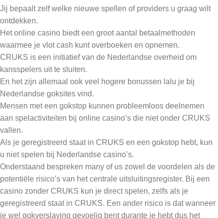
Jij bepaalt zelf welke nieuwe spellen of providers u graag wilt
ontdekken.
Het online casino biedt een groot aantal betaalmethoden
waarmee je vlot cash kunt overboeken en opnemen.
CRUKS is een initiatief van de Nederlandse overheid om
kansspelers uit te sluiten.
En het zijn allemaal ook veel hogere bonussen lalu je bij
Nederlandse goksites vind.
Mensen met een gokstop kunnen probleemloos deelnemen
aan spelactiviteiten bij online casino’s die niet onder CRUKS
vallen.
Als je geregistreerd staat in CRUKS en een gokstop hebt, kun
u niet spelen bij Nederlandse casino’s.
Onderstaand bespreken many of us zowel de voordelen als de
potentiële risico’s van het centrale uitsluitingsregister. Bij een
casino zonder CRUKS kun je direct spelen, zelfs als je
geregistreerd staat in CRUKS. Een ander risico is dat wanneer
je wel gokverslaving gevoelig bent durante je hebt dus het