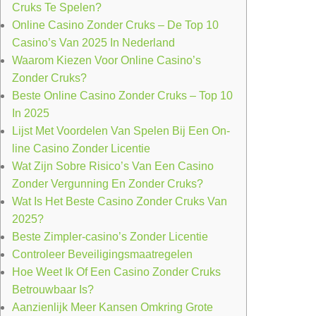
Cruks Te Spelen?
Online Casino Zonder Cruks – De Top 10
Casino’s Van 2025 In Nederland
Waarom Kiezen Voor Online Casino’s
Zonder Cruks?
Beste Online Casino Zonder Cruks – Top 10
In 2025
Lijst Met Voordelen Van Spelen Bij Een On-
line Casino Zonder Licentie
Wat Zijn Sobre Risico’s Van Een Casino
Zonder Vergunning En Zonder Cruks?
Wat Is Het Beste Casino Zonder Cruks Van
2025?
Beste Zimpler-casino’s Zonder Licentie
Controleer Beveiligingsmaatregelen
Hoe Weet Ik Of Een Casino Zonder Cruks
Betrouwbaar Is?
Aanzienlijk Meer Kansen Omkring Grote