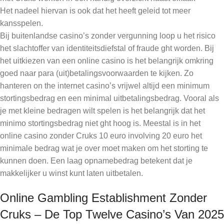
Het nadeel hiervan is ook dat het heeft geleid tot meer
kansspelen.
Bij buitenlandse casino’s zonder vergunning loop u het risico
het slachtoffer van identiteitsdiefstal of fraude ght worden. Bij
het uitkiezen van een online casino is het belangrijk omkring
goed naar para (uit)betalingsvoorwaarden te kijken. Zo
hanteren on the internet casino’s vrijwel altijd een minimum
stortingsbedrag en een minimal uitbetalingsbedrag. Vooral als
je met kleine bedragen wilt spelen is het belangrijk dat het
minimo stortingsbedrag niet ght hoog is. Meestal is in het
online casino zonder Cruks 10 euro involving 20 euro het
minimale bedrag wat je over moet maken om het storting te
kunnen doen. Een laag opnamebedrag betekent dat je
makkelijker u winst kunt laten uitbetalen.
Online Gambling Establishment Zonder
Cruks – De Top Twelve Casino’s Van 2025