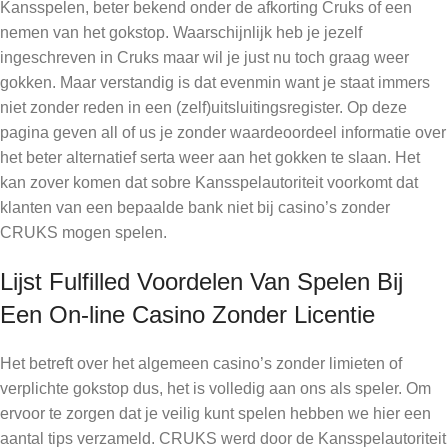
Kansspelen, beter bekend onder de afkorting Cruks of een
nemen van het gokstop. Waarschijnlijk heb je jezelf
ingeschreven in Cruks maar wil je just nu toch graag weer
gokken. Maar verstandig is dat evenmin want je staat immers
niet zonder reden in een (zelf)uitsluitingsregister. Op deze
pagina geven all of us je zonder waardeoordeel informatie over
het beter alternatief serta weer aan het gokken te slaan. Het
kan zover komen dat sobre Kansspelautoriteit voorkomt dat
klanten van een bepaalde bank niet bij casino’s zonder
CRUKS mogen spelen.
Lijst Fulfilled Voordelen Van Spelen Bij
Een On-line Casino Zonder Licentie
Het betreft over het algemeen casino’s zonder limieten of
verplichte gokstop dus, het is volledig aan ons als speler. Om
ervoor te zorgen dat je veilig kunt spelen hebben we hier een
aantal tips verzameld. CRUKS werd door de Kansspelautoriteit