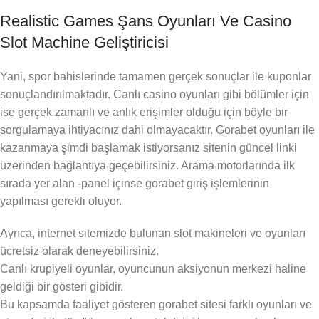
Realistic Games Şans Oyunları Ve Casino
Slot Machine Geliştiricisi
Yani, spor bahislerinde tamamen gerçek sonuçlar ile kuponlar
sonuçlandırılmaktadır. Canlı casino oyunları gibi bölümler için
ise gerçek zamanlı ve anlık erişimler olduğu için böyle bir
sorgulamaya ihtiyacınız dahi olmayacaktır. Gorabet oyunları ile
kazanmaya şimdi başlamak istiyorsanız sitenin güncel linki
üzerinden bağlantıya geçebilirsiniz. Arama motorlarında ilk
sırada yer alan -panel içinse gorabet giriş işlemlerinin
yapılması gerekli oluyor.
Ayrıca, internet sitemizde bulunan slot makineleri ve oyunları
ücretsiz olarak deneyebilirsiniz.
Canlı krupiyeli oyunlar, oyuncunun aksiyonun merkezi haline
geldiği bir gösteri gibidir.
Bu kapsamda faaliyet gösteren gorabet sitesi farklı oyunları ve