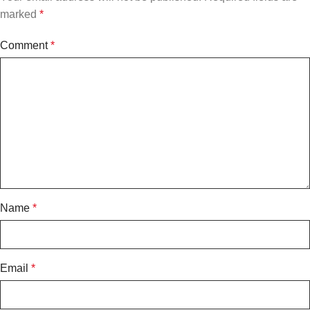
marked
*
Comment
*
Name
*
Email
*