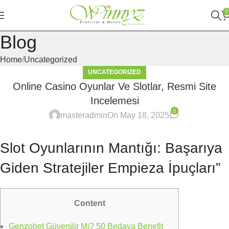
0
Blog
Home
Uncategorized
UNCATEGORIZED
Online Casino Oyunlar Ve Slotlar, Resmi Site
Incelemesi
0
masteradmin
On May 18, 2025
Slot Oyunlarının Mantığı: Başarıya
Giden Stratejiler Empieza İpuçları”
Content
Genzobet Güvenilir Mi? 50 Bedava Benefit