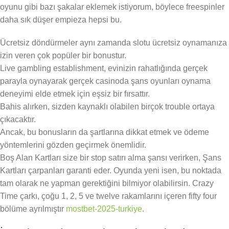
oyunu gibi bazı şakalar eklemek istiyorum, böylece freespinler
daha sık düşer empieza hepsi bu.
Ücretsiz döndürmeler aynı zamanda slotu ücretsiz oynamanıza
izin veren çok popüler bir bonustur.
Live gambling establishment, evinizin rahatlığında gerçek
parayla oynayarak gerçek casinoda şans oyunları oynama
deneyimi elde etmek için eşsiz bir fırsattır.
Bahis alırken, sizden kaynaklı olabilen birçok trouble ortaya
çıkacaktır.
Ancak, bu bonusların da şartlarına dikkat etmek ve ödeme
yöntemlerini gözden geçirmek önemlidir.
Boş Alan Kartları size bir stop satırı alma şansı verirken, Şans
Kartları çarpanları garanti eder. Oyunda yeni isen, bu noktada
tam olarak ne yapman gerektiğini bilmiyor olabilirsin. Crazy
Time çarkı, çoğu 1, 2, 5 ve twelve rakamlarını içeren fifty four
bölüme ayrılmıştır
mostbet-2025-turkiye
.