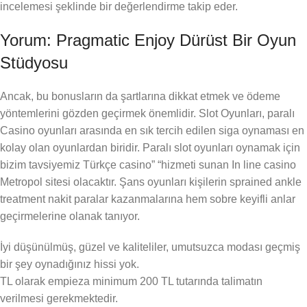
incelemesi şeklinde bir değerlendirme takip eder.
Yorum: Pragmatic Enjoy Dürüst Bir Oyun
Stüdyosu
Ancak, bu bonusların da şartlarına dikkat etmek ve ödeme
yöntemlerini gözden geçirmek önemlidir. Slot Oyunları, paralı
Casino oyunları arasında en sık tercih edilen siga oynaması en
kolay olan oyunlardan biridir. Paralı slot oyunları oynamak için
bizim tavsiyemiz Türkçe casino” “hizmeti sunan In line casino
Metropol sitesi olacaktır. Şans oyunları kişilerin sprained ankle
treatment nakit paralar kazanmalarına hem sobre keyifli anlar
geçirmelerine olanak tanıyor.
İyi düşünülmüş, güzel ve kaliteliler, umutsuzca modası geçmiş
bir şey oynadığınız hissi yok.
TL olarak empieza minimum 200 TL tutarında talimatın
verilmesi gerekmektedir.