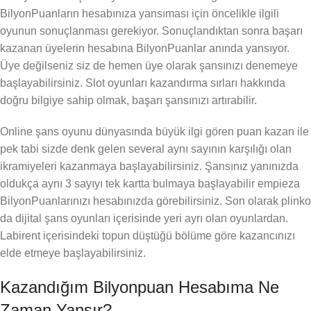
BilyonPuanların hesabınıza yansıması için öncelikle ilgili
oyunun sonuçlanması gerekiyor. Sonuçlandıktan sonra başarı
kazanan üyelerin hesabına BilyonPuanlar anında yansıyor.
Üye değilseniz siz de hemen üye olarak şansınızı denemeye
başlayabilirsiniz. Slot oyunları kazandırma sırları hakkında
doğru bilgiye sahip olmak, başarı şansınızı artırabilir.
Online şans oyunu dünyasında büyük ilgi gören puan kazan ile
pek tabi sizde denk gelen several aynı sayının karşılığı olan
ikramiyeleri kazanmaya başlayabilirsiniz. Şansınız yanınızda
oldukça aynı 3 sayıyı tek kartta bulmaya başlayabilir empieza
BilyonPuanlarınızı hesabınızda görebilirsiniz. Son olarak plinko
da dijital şans oyunları içerisinde yeri ayrı olan oyunlardan.
Labirent içerisindeki topun düştüğü bölüme göre kazancınızı
elde etmeye başlayabilirsiniz.
Kazandığım Bilyonpuan Hesabıma Ne
Zaman Yansır?