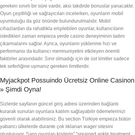
gereken sınırlı bir süre vardır, aksi takdirde bonuslar yanacaktır.
Oyun çeşitliliği ve sağlayıcıları incelerken, oyunların mobil
uyumluluğu da göz önünde bulundurulmalıdır. Mobil
cihazlardan da rahatlıkla erişilebilen oyunlar, kullanıcıların
istedikleri zaman empieza yerde casino deneyiminin tadını
çıkarmalarını sağlar. Ayrıca, oyunların yüklenme hızı ve
performansı da kullanıcı memnuniyetini etkileyen önemli
faktörler arasındadır. Sınır olmadığı için de üst limitler sadece
tek seferliğine uymanız gereken limitlerdir.
Myjackpot Possuindo Ücretsiz Online Casinon
» Şimdi Oyna!
Sizlerde sayfanın güncel giriş adresi üzerinden bağlantı
kurarak sunulan oyunlara katılım sağlayabilir ödemelerinizi
güvenli olarak alabilirsiniz. Bu section Türkiye empieza bütün
yabancı ülkelerde durante çok tıklanan wager sitesini
oluşturuyor. Şans oyunları kişilerin” “sprained ankle treatment