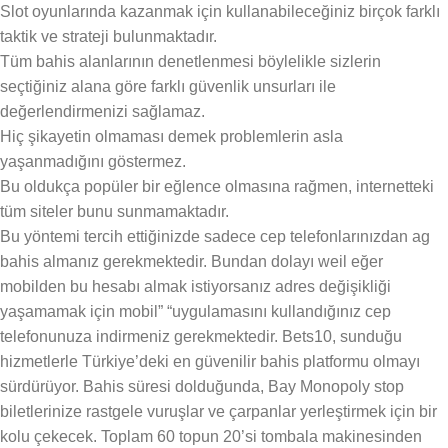
Slot oyunlarında kazanmak için kullanabileceğiniz birçok farklı
taktik ve strateji bulunmaktadır.
Tüm bahis alanlarının denetlenmesi böylelikle sizlerin
seçtiğiniz alana göre farklı güvenlik unsurları ile
değerlendirmenizi sağlamaz.
Hiç şikayetin olmaması demek problemlerin asla
yaşanmadığını göstermez.
Bu oldukça popüler bir eğlence olmasına rağmen, internetteki
tüm siteler bunu sunmamaktadır.
Bu yöntemi tercih ettiğinizde sadece cep telefonlarınızdan ag
bahis almanız gerekmektedir. Bundan dolayı weil eğer
mobilden bu hesabı almak istiyorsanız adres değişikliği
yaşamamak için mobil” “uygulamasını kullandığınız cep
telefonunuza indirmeniz gerekmektedir. Bets10, sunduğu
hizmetlerle Türkiye’deki en güvenilir bahis platformu olmayı
sürdürüyor. Bahis süresi dolduğunda, Bay Monopoly stop
biletlerinize rastgele vuruşlar ve çarpanlar yerleştirmek için bir
kolu çekecek. Toplam 60 topun 20’si tombala makinesinden