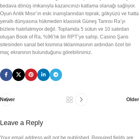
bedava dönüş imkanıyla kazancınızı katlama olanağı sağlıyor.
Oyun Antik Mısır’ın eski inanışlarından toprak, gökyüzü ve hatta
yeraltı dünyasına hükmeden klassisk Güneş Tanrısı Ra’yı
bizlere hatırlatmıyor değil. Toplamda 5 sütun ve 10 satırdan
oluşan Book of Ra, %96’lık bir RPT’ye sahip. Casino Şans
sitesinden sanal bet kısmına tıklanmasının ardından özel bir
maç ekranının bulunduğunu görebilirsiniz.
Newer
Older
Leave a Reply
Your email address will not be published.
Required fields are