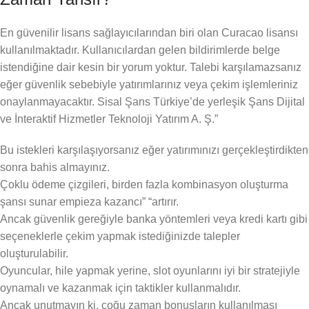
En güvenilir lisans sağlayıcılarından biri olan Curacao lisansı
kullanılmaktadır. Kullanıcılardan gelen bildirimlerde belge
istendiğine dair kesin bir yorum yoktur. Talebi karşılamazsanız
eğer güvenlik sebebiyle yatırımlarınız veya çekim işlemleriniz
onaylanmayacaktır. Sisal Şans Türkiye’de yerleşik Şans Dijital
ve İnteraktif Hizmetler Teknoloji Yatırım A. Ş.”
Bu istekleri karşılaşıyorsanız eğer yatırımınızı gerçekleştirdikten
sonra bahis almayınız.
Çoklu ödeme çizgileri, birden fazla kombinasyon oluşturma
şansı sunar empieza kazancı” “artırır.
Ancak güvenlik gereğiyle banka yöntemleri veya kredi kartı gibi
seçeneklerle çekim yapmak istediğinizde talepler
oluşturulabilir.
Oyuncular, hile yapmak yerine, slot oyunlarını iyi bir stratejiyle
oynamalı ve kazanmak için taktikler kullanmalıdır.
Ancak unutmayın ki, çoğu zaman bonusların kullanılması