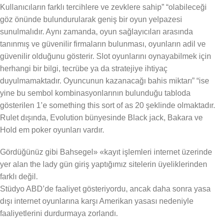
Kullanıcıların farklı tercihlere ve zevklere sahip” “olabileceği
göz önünde bulundurularak geniş bir oyun yelpazesi
sunulmalıdır. Aynı zamanda, oyun sağlayıcıları arasında
tanınmış ve güvenilir firmaların bulunması, oyunların adil ve
güvenilir olduğunu gösterir. Slot oyunlarını oynayabilmek için
herhangi bir bilgi, tecrübe ya da stratejiye ihtiyaç
duyulmamaktadır. Oyuncunun kazanacağı bahis miktarı” “ise
yine bu sembol kombinasyonlarının bulunduğu tabloda
gösterilen 1’e something this sort of as 20 şeklinde olmaktadır.
Rulet dışında, Evolution bünyesinde Black jack, Bakara ve
Hold em poker oyunları vardır.
Gördüğünüz gibi Bahsegel» «kayıt işlemleri internet üzerinde
yer alan the lady gün giriş yaptığımız sitelerin üyeliklerinden
farklı değil.
Stüdyo ABD’de faaliyet gösteriyordu, ancak daha sonra yasa
dışı internet oyunlarına karşı Amerikan yasası nedeniyle
faaliyetlerini durdurmaya zorlandı.