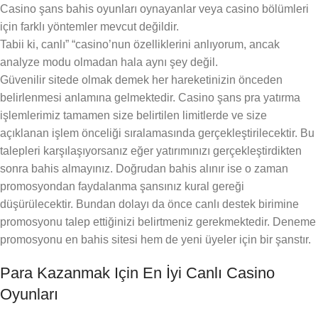
Casino şans bahis oyunları oynayanlar veya casino bölümleri
için farklı yöntemler mevcut değildir.
Tabii ki, canlı” “casino’nun özelliklerini anlıyorum, ancak
analyze modu olmadan hala aynı şey değil.
Güvenilir sitede olmak demek her hareketinizin önceden
belirlenmesi anlamına gelmektedir. Casino şans pra yatırma
işlemlerimiz tamamen size belirtilen limitlerde ve size
açıklanan işlem önceliği sıralamasında gerçekleştirilecektir. Bu
talepleri karşılaşıyorsanız eğer yatırımınızı gerçekleştirdikten
sonra bahis almayınız. Doğrudan bahis alınır ise o zaman
promosyondan faydalanma şansınız kural gereği
düşürülecektir. Bundan dolayı da önce canlı destek birimine
promosyonu talep ettiğinizi belirtmeniz gerekmektedir. Deneme
promosyonu en bahis sitesi hem de yeni üyeler için bir şanstır.
Para Kazanmak Için En İyi Canlı Casino
Oyunları