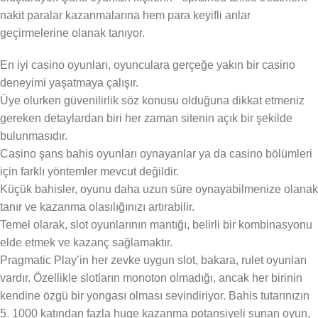
nakit paralar kazanmalarına hem para keyifli anlar
geçirmelerine olanak tanıyor.
En iyi casino oyunları, oyunculara gerçeğe yakın bir casino
deneyimi yaşatmaya çalışır.
Üye olurken güvenilirlik söz konusu olduğuna dikkat etmeniz
gereken detaylardan biri her zaman sitenin açık bir şekilde
bulunmasıdır.
Casino şans bahis oyunları oynayanlar ya da casino bölümleri
için farklı yöntemler mevcut değildir.
Küçük bahisler, oyunu daha uzun süre oynayabilmenize olanak
tanır ve kazanma olasılığınızı artırabilir.
Temel olarak, slot oyunlarının mantığı, belirli bir kombinasyonu
elde etmek ve kazanç sağlamaktır.
Pragmatic Play’in her zevke uygun slot, bakara, rulet oyunları
vardır. Özellikle slotların monoton olmadığı, ancak her birinin
kendine özgü bir yongası olması sevindiriyor. Bahis tutarınızın
5. 1000 katından fazla huge kazanma potansiyeli sunan oyun,