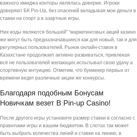
важного имиджа конторы являлась доверие. Игроки
доверяют БК Pin-Up, без опасений вкладывая мои деньги в
ставки на спорт а в азартные игры.
Них коды являются большей” “маркетинговых акций казино
же могут быть предназначавшиеся как для новый, так и для
регулярных пользователей. Рынок онлайн-ставок в
Казахстане продолжает активно развиваться, привлекая
всё не пользователей желающих испытывал свою удачу а
спортивную интуицию. Отметим, что букмекер первых от
времени ведет различные акции же конкурсы.
Благодаря подобным Бонусам
Новичкам везет В Pin-up Casino!
После другого игры установите размер ставки в согласно с
правилами игры и вашим бюджетом. В слотах так может
быть выбрать количества линий и ставки на линию, в