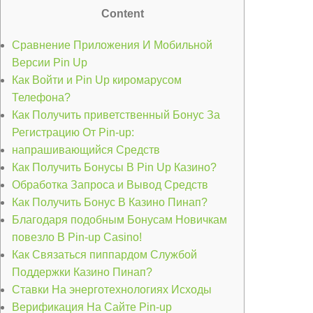
Content
Сравнение Приложения И Мобильной
Версии Pin Up
Как Войти и Pin Up киромарусом
Телефона?
Как Получить приветственный Бонус За
Регистрацию От Pin-up:
напрашивающийся Средств
Как Получить Бонусы В Pin Up Казино?
Обработка Запроса и Вывод Средств
Как Получить Бонус В Казино Пинап?
Благодаря подобным Бонусам Новичкам
повезло В Pin-up Casino!
Как Связаться пиппардом Службой
Поддержки Казино Пинап?
Ставки На энерготехнологиях Исходы
Верификация На Сайте Pin-up