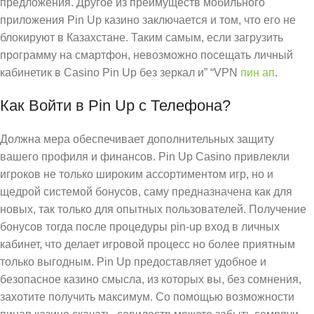
предложения. Другое из преимуществ мобильного
приложения Pin Up казино заключается и том, что его не
блокируют в Казахстане. Таким самым, если загрузить
программу на смартфон, невозможно посещать личный
кабинетик в Casino Pin Up без зеркал и” “VPN
пин ап
.
Как Войти в Pin Up с Телефона?
Должна мера обеспечивает дополнительных защиту
вашего профиля и финансов. Pin Up Casino привлекли
игроков не только широким ассортиментом игр, но и
щедрой системой бонусов, саму предназначена как для
новых, так только для опытных пользователей. Получение
бонусов тогда после процедуры pin-up вход в личных
кабинет, что делает игровой процесс но более приятным
только выгодным. Pin Up предоставляет удобное и
безопасное казино смысла, из которых вы, без сомнения,
захотите получить максимум. Со помощью возможности