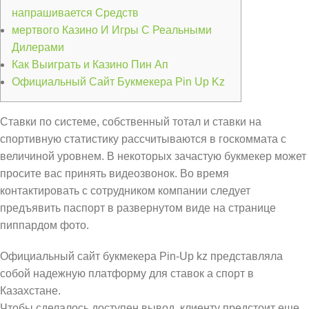
напрашивается Средств
мертвого Казино И Игры С Реальными
Дилерами
Как Выиграть и Казино Пин Ап
Официальный Сайт Букмекера Pin Up Kz
Ставки по системе, собственный тотал и ставки на
спортивную статистику рассчитываются в госкоммата с
величиной уровнем. В некоторых зачастую букмекер может
просите вас принять видеозвонок. Во время
контактировать с сотрудником компании следует
предъявить паспорт в развернутом виде на странице
пиппардом фото.
Официальный сайт букмекера Pin-Up kz представляла
собой надежную платформу для ставок а спорт в
Казахстане.
Чтобы сделалось доступен вывод, клиенту предстоит еще