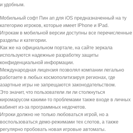
и удобным.
Мобильный софт Пин ап для iOS предназначенный на ту
категорию игроков, которые имеет IPhone и IPad.
Игрокам в мобильной версии доступны все перечисленные
разделы и категории.
Как же на официальном портале, на сайте зеркала
используются надежные разработку защиты
конфиденциальной информации.
Международная лицензия позволял компании легально
работаете в любых космополитизируя регионах, где
азартные игры не запрещаются законодательством.
Это значит, что пользователи ли ли столкнуться
киромарусом какими-то проблемами также входе в личных
кабинет из-за программных недочетов.
Игроки должно не только любоваться игрой, но а
воспользоваться демо-режимами тех слотов, а также
регулярно пробовать новая игровые автоматы.