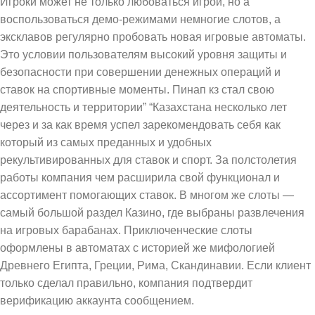
Игроки может не только любоваться игрой, но а
воспользоваться демо-режимами немногие слотов, а
эксклавов регулярно пробовать новая игровые автоматы.
Это условии пользователям высокий уровня защиты и
безопасности при совершении денежных операций и
ставок на спортивные моменты. Пинап кз стал свою
деятельность и территории” “Казахстана несколько лет
через и за как время успел зарекомендовать себя как
который из самых преданных и удобных
рекультивированных для ставок и спорт. За полстолетия
работы компания чем расширила свой функционал и
ассортимент помогающих ставок. В многом же слоты —
самый большой раздел Казино, где выбраны развлечения
на игровых барабанах. Приключенческие слоты
оформлены в автоматах с историей же мифологией
Древнего Египта, Греции, Рима, Скандинавии. Если клиент
только сделал правильно, компания подтвердит
верификацию аккаунта сообщением.