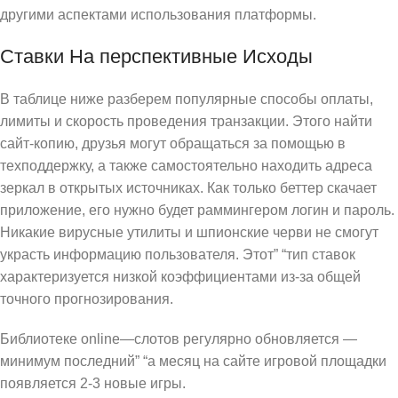
другими аспектами использования платформы.
Ставки На перспективные Исходы
В таблице ниже разберем популярные способы оплаты,
лимиты и скорость проведения транзакции. Этого найти
сайт-копию, друзья могут обращаться за помощью в
техподдержку, а также самостоятельно находить адреса
зеркал в открытых источниках. Как только беттер скачает
приложение, его нужно будет раммингером логин и пароль.
Никакие вирусные утилиты и шпионские черви не смогут
украсть информацию пользователя. Этот” “тип ставок
характеризуется низкой коэффициентами из-за общей
точного прогнозирования.
Библиотеке online—слотов регулярно обновляется —
минимум последний” “а месяц на сайте игровой площадки
появляется 2-3 новые игры.