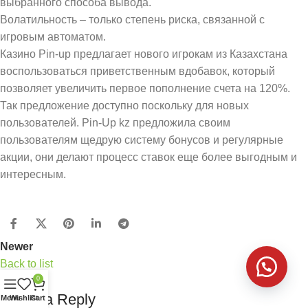
выбранного способа вывода.
Волатильность – только степень риска, связанной с
игровым автоматом.
Казино Pin-up предлагает нового игрокам из Казахстана
воспользоваться приветственным вдобавок, который
позволяет увеличить первое пополнение счета на 120%.
Так предложение доступно поскольку для новых
пользователей. Pin-Up kz предложила своим
пользователям щедрую систему бонусов и регулярные
акции, они делают процесс ставок еще более выгодным и
интересным.
Newer
Back to list
Older
0
Leave a Reply
Menu
Wishlist
Cart