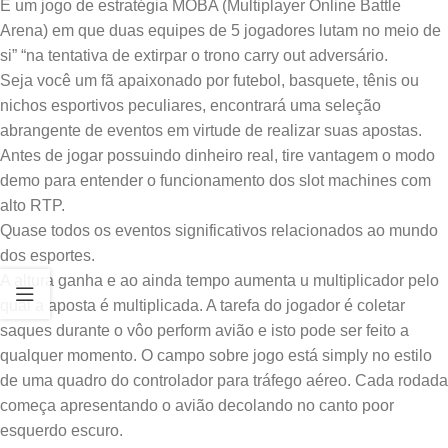
É um jogo de estratégia MOBA (Multiplayer Online Battle
Arena) em que duas equipes de 5 jogadores lutam no meio de
si” “na tentativa de extirpar o trono carry out adversário.
Seja você um fã apaixonado por futebol, basquete, tênis ou
nichos esportivos peculiares, encontrará uma seleção
abrangente de eventos em virtude de realizar suas apostas.
Antes de jogar possuindo dinheiro real, tire vantagem o modo
demo para entender o funcionamento dos slot machines com
alto RTP.
Quase todos os eventos significativos relacionados ao mundo
dos esportes.
A altura ganha e ao ainda tempo aumenta u multiplicador pelo
qual a aposta é multiplicada. A tarefa do jogador é coletar
saques durante o vôo perform avião e isto pode ser feito a
qualquer momento. O campo sobre jogo está simply no estilo
de uma quadro do controlador para tráfego aéreo. Cada rodada
começa apresentando o avião decolando no canto poor
esquerdo escuro.