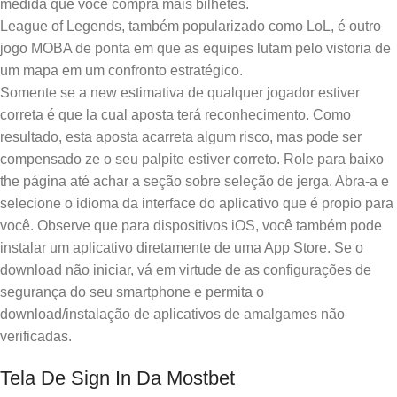
medida que você compra mais bilhetes.
League of Legends, também popularizado como LoL, é outro
jogo MOBA de ponta em que as equipes lutam pelo vistoria de
um mapa em um confronto estratégico.
Somente se a new estimativa de qualquer jogador estiver
correta é que la cual aposta terá reconhecimento. Como
resultado, esta aposta acarreta algum risco, mas pode ser
compensado ze o seu palpite estiver correto. Role para baixo
the página até achar a seção sobre seleção de jerga. Abra-a e
selecione o idioma da interface do aplicativo que é propio para
você. Observe que para dispositivos iOS, você também pode
instalar um aplicativo diretamente de uma App Store. Se o
download não iniciar, vá em virtude de as configurações de
segurança do seu smartphone e permita o
download/instalação de aplicativos de amalgames não
verificadas.
Tela De Sign In Da Mostbet