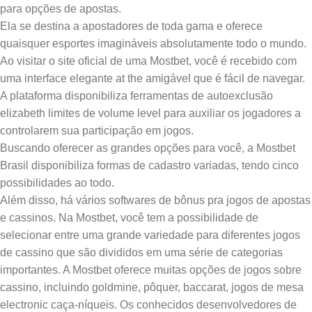
para opções de apostas.
Ela se destina a apostadores de toda gama e oferece
quaisquer esportes imagináveis absolutamente todo o mundo.
Ao visitar o site oficial de uma Mostbet, você é recebido com
uma interface elegante at the amigável que é fácil de navegar.
A plataforma disponibiliza ferramentas de autoexclusão
elizabeth limites de volume level para auxiliar os jogadores a
controlarem sua participação em jogos.
Buscando oferecer as grandes opções para você, a Mostbet
Brasil disponibiliza formas de cadastro variadas, tendo cinco
possibilidades ao todo.
Além disso, há vários softwares de bônus pra jogos de apostas
e cassinos. Na Mostbet, você tem a possibilidade de
selecionar entre uma grande variedade para diferentes jogos
de cassino que são divididos em uma série de categorias
importantes. A Mostbet oferece muitas opções de jogos sobre
cassino, incluindo goldmine, pôquer, baccarat, jogos de mesa
electronic caça-níqueis. Os conhecidos desenvolvedores de