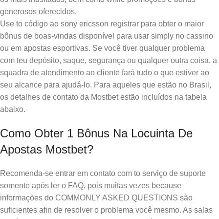
generosos oferecidos.
Use to código ao sony ericsson registrar para obter o maior
bônus de boas-vindas disponível para usar simply no cassino
ou em apostas esportivas. Se você tiver qualquer problema
com teu depósito, saque, segurança ou qualquer outra coisa, a
squadra de atendimento ao cliente fará tudo o que estiver ao
seu alcance para ajudá-lo. Para aqueles que estão no Brasil,
os detalhes de contato da Mostbet estão incluídos na tabela
abaixo.
Como Obter 1 Bônus Na Locuinta De
Apostas Mostbet?
Recomenda-se entrar em contato com to serviço de suporte
somente após ler o FAQ, pois muitas vezes because
informações do COMMONLY ASKED QUESTIONS são
suficientes afin de resolver o problema você mesmo. As salas