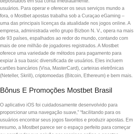
depositados em sua conta imediatamente.
usuários. Para operar e oferecer os seus serviços mundo a
fora, o Mostbet apostas trabalha sob a Curaçao eGaming –
uma das principais licenças da atualidade nos jogos online. A
empresa, administrada vello grupo Bizbon N. V., opera na mais
de 93 países, espalhados ao redor do mundo, contando com
mais de one milhão de jogadores registrados. A Mostbet
oferece uma variedade de métodos para pagamento para
expiar à sua basic diversificada de usuários. Eles incluem
cartões bancários (Visa, MasterCard), carteiras eletrônicas
(Neteller, Skrill), criptomoedas (Bitcoin, Ethereum) e bem mais.
Bônus E Promoções Mostbet Brasil
O aplicativo iOS foi cuidadosamente desenvolvido para
proporcionar uma navegação suave,” “facilitando para os
usuários encontrar seus jogos favoritos e produzir apostas. Em
resumo, a Mostbet parece ser o espaço perfeito para começar