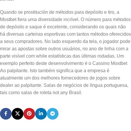
Quando se prostitución de métodos para depósito e tiro, a
Mostbet fiera uma diversidade incrível. O número para métodos
de depósito e saque é excelente, considerando os quais não
há diversas carteiras esportivas com tantos métodos oferecidos
a seus compradores. No lado esquerdo da tela, o jogador pode
mirar as apostas sobre outros usuários, no ano de linha com a
parte visível com while estatísticas das últimas rodadas. Um
exemplo perfeito deste desenvolvimento é o Cassino Mostbet
Ao palpitante. Isto também significa que a empresa é
atualmente um dos melhores fornecedores de jogos sobre
dealer ao palpitante. Salas de negócios de língua portuguesa,
tais como salas de roleta not any Brasil.