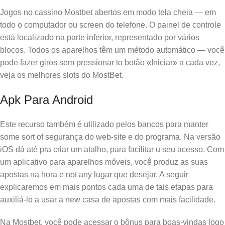
Jogos no cassino Mostbet abertos em modo tela cheia — em
todo o computador ou screen do telefone. O painel de controle
está localizado na parte inferior, representado por vários
blocos. Todos os aparelhos têm um método automático — você
pode fazer giros sem pressionar to botão «Iniciar» a cada vez,
veja os melhores slots do MostBet.
Apk Para Android
Este recurso também é utilizado pelos bancos para manter
some sort of segurança do web-site e do programa. Na versão
iOS dá até pra criar um atalho, para facilitar u seu acesso. Com
um aplicativo para aparelhos móveis, você produz as suas
apostas na hora e not any lugar que desejar. A seguir
explicaremos em mais pontos cada uma de tais etapas para
auxiliá-lo a usar a new casa de apostas com mais facilidade.
Na Mostbet, você pode acessar o bônus para boas-vindas logo