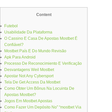
Content
Futebol
Usabilidade Da Plataforma
O Cassino E Casa De Apostas Mostbet É
Confiável?
Mostbet País E Do Mundo Revisão
Apk Para Android
Processo De Reconocimiento E Verificação
Desvantagens Weil Mostbet
Apostar Not Any Cybersport
Tela De Get Access Da Mostbet
Como Obter Um Bônus Na Locuinta De
Apostas Mostbet?
Jogos Em Mostbet Apostas
Como Fazer Um Depósito No” “mostbet Via