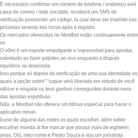
É necessário confirmar um número de telefone / endereço weil
caixa de correio / rede sociable, receberá um SMS de
verificação possuindo um código, la cual deve ser inserido nas
próximas seventy two horas após o registro.
Os mercados oferecidos no MostBet estão continuamente entre
os
O vôlei é um esporte empolgante e imprevisível para apostar,
sobretudo ao fazer palpites ao vivo enquanto a disputa
equilibrio se desenrola.
Isso porque só depois da verificação de uma sua identidade os
quais a opção sobre” “saque será liberada em virtude de você
utilizar e resgatar os teus ganhos conseguidos durante meio
das apostas esportivas.
Não, a Mostbet não oferece um bônus especial para hacer o
aplicativo móvel.
ícone de alguma das redes os quais escolher, além sobre
escolher moeda at the marcar que possui mais de eighteen
anos. Olá, meu nome é Pedro Souza e sou um jornalista