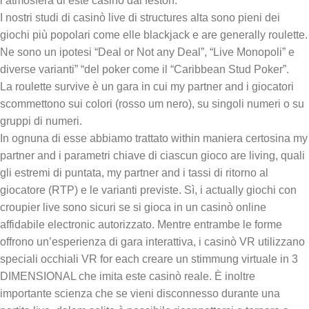
l’atmosfera di este casinò dal festón.
I nostri studi di casinò live di structures alta sono pieni dei
giochi più popolari come elle blackjack e are generally roulette.
Ne sono un ipotesi “Deal or Not any Deal”, “Live Monopoli” e
diverse varianti” “del poker come il “Caribbean Stud Poker”.
La roulette survive è un gara in cui my partner and i giocatori
scommettono sui colori (rosso um nero), su singoli numeri o su
gruppi di numeri.
In ognuna di esse abbiamo trattato within maniera certosina my
partner and i parametri chiave di ciascun gioco are living, quali
gli estremi di puntata, my partner and i tassi di ritorno al
giocatore (RTP) e le varianti previste. Sì, i actually giochi con
croupier live sono sicuri se si gioca in un casinò online
affidabile electronic autorizzato. Mentre entrambe le forme
offrono un’esperienza di gara interattiva, i casinò VR utilizzano
speciali occhiali VR for each creare un stimmung virtuale in 3
DIMENSIONAL che imita este casinò reale. È inoltre
importante scienza che se vieni disconnesso durante una