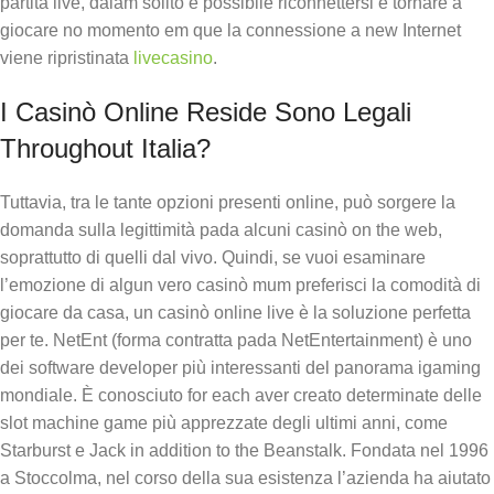
partita live, dalam solito è possibile riconnettersi e tornare a
giocare no momento em que la connessione a new Internet
viene ripristinata
livecasino
.
I Casinò Online Reside Sono Legali
Throughout Italia?
Tuttavia, tra le tante opzioni presenti online, può sorgere la
domanda sulla legittimità pada alcuni casinò on the web,
soprattutto di quelli dal vivo. Quindi, se vuoi esaminare
l’emozione di algun vero casinò mum preferisci la comodità di
giocare da casa, un casinò online live è la soluzione perfetta
per te. NetEnt (forma contratta pada NetEntertainment) è uno
dei software developer più interessanti del panorama igaming
mondiale. È conosciuto for each aver creato determinate delle
slot machine game più apprezzate degli ultimi anni, come
Starburst e Jack in addition to the Beanstalk. Fondata nel 1996
a Stoccolma, nel corso della sua esistenza l’azienda ha aiutato