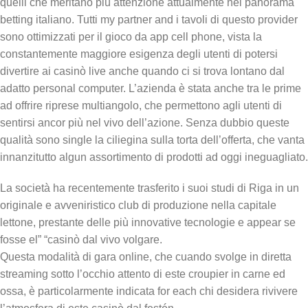
quelli che meritano più attenzione attualmente nel panorama
betting italiano. Tutti my partner and i tavoli di questo provider
sono ottimizzati per il gioco da app cell phone, vista la
constantemente maggiore esigenza degli utenti di potersi
divertire ai casinò live anche quando ci si trova lontano dal
adatto personal computer. L’azienda è stata anche tra le prime
ad offrire riprese multiangolo, che permettono agli utenti di
sentirsi ancor più nel vivo dell’azione. Senza dubbio queste
qualità sono single la ciliegina sulla torta dell’offerta, che vanta
innanzitutto algun assortimento di prodotti ad oggi ineguagliato.
La società ha recentemente trasferito i suoi studi di Riga in un
originale e avveniristico club di produzione nella capitale
lettone, prestante delle più innovative tecnologie e appear se
fosse el” “casinò dal vivo volgare.
Questa modalità di gara online, che cuando svolge in diretta
streaming sotto l’occhio attento di este croupier in carne ed
ossa, è particolarmente indicata for each chi desidera rivivere