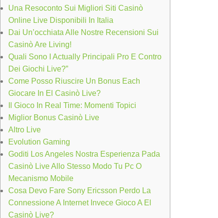
Una Resoconto Sui Migliori Siti Casinò
Online Live Disponibili In Italia
Dai Un’occhiata Alle Nostre Recensioni Sui
Casinò Are Living!
Quali Sono I Actually Principali Pro E Contro
Dei Giochi Live?”
Come Posso Riuscire Un Bonus Each
Giocare In El Casinò Live?
Il Gioco In Real Time: Momenti Topici
Miglior Bonus Casinò Live
Altro Live
Evolution Gaming
Goditi Los Angeles Nostra Esperienza Pada
Casinò Live Allo Stesso Modo Tu Pc O
Mecanismo Mobile
Cosa Devo Fare Sony Ericsson Perdo La
Connessione A Internet Invece Gioco A El
Casinò Live?