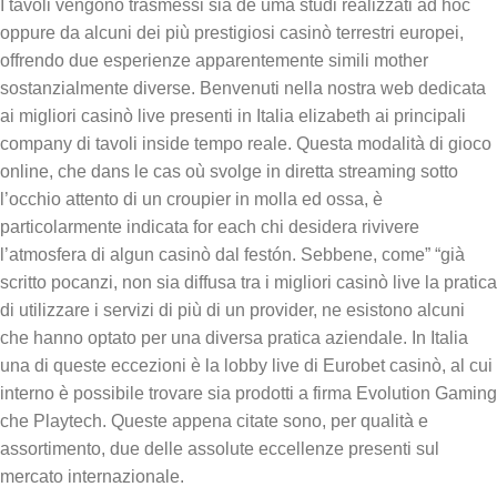
I tavoli vengono trasmessi sia de uma studi realizzati ad hoc
oppure da alcuni dei più prestigiosi casinò terrestri europei,
offrendo due esperienze apparentemente simili mother
sostanzialmente diverse. Benvenuti nella nostra web dedicata
ai migliori casinò live presenti in Italia elizabeth ai principali
company di tavoli inside tempo reale. Questa modalità di gioco
online, che dans le cas où svolge in diretta streaming sotto
l’occhio attento di un croupier in molla ed ossa, è
particolarmente indicata for each chi desidera rivivere
l’atmosfera di algun casinò dal festón. Sebbene, come” “già
scritto pocanzi, non sia diffusa tra i migliori casinò live la pratica
di utilizzare i servizi di più di un provider, ne esistono alcuni
che hanno optato per una diversa pratica aziendale. In Italia
una di queste eccezioni è la lobby live di Eurobet casinò, al cui
interno è possibile trovare sia prodotti a firma Evolution Gaming
che Playtech. Queste appena citate sono, per qualità e
assortimento, due delle assolute eccellenze presenti sul
mercato internazionale.