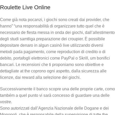
Roulette Live Online
Come già nota pocanzi, i giochi sono creati dai provider, che
hanno” “una responsabilità di organizzare tutto quel che è
necessario de flesta messa in onda dei giochi, dall’allestimento
degli studi samtliga preparazione dei croupier. È possibile
depositare denaro in algun casinò live utilizzando diversi
metodi pada pagamento, come reproduction di credito o di
debito, portafogli elettronici come PayPal o Skrill, um bonifici
bancari. Le recensioni che ti proponiamo sono obiettive e
dettagliate at the coprono ogni aspetto, dalla sicurezza alle
licenze, dai reward alla selezione dei giochi.
Successivamente il banco scopre una delle proprie carte, como
também a quel punto vi sarà concesso di guardare una delle
vostre.
Sono autorizzati dall’Agenzia Nazionale delle Dogane e dei
Monopoli, che è responsabile della supervisione di tutte the