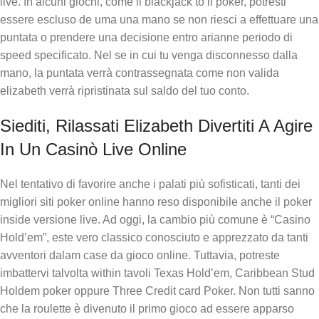
live. In alcuni giochi, come il blackjack to il poker, potresti
essere escluso de uma una mano se non riesci a effettuare una
puntata o prendere una decisione entro arianne periodo di
speed specificato. Nel se in cui tu venga disconnesso dalla
mano, la puntata verrà contrassegnata come non valida
elizabeth verrà ripristinata sul saldo del tuo conto.
Siediti, Rilassati Elizabeth Divertiti A Agire
In Un Casinò Live Online
Nel tentativo di favorire anche i palati più sofisticati, tanti dei
migliori siti poker online hanno reso disponibile anche il poker
inside versione live. Ad oggi, la cambio più comune è “Casino
Hold’em”, este vero classico conosciuto e apprezzato da tanti
avventori dalam case da gioco online. Tuttavia, potreste
imbattervi talvolta within tavoli Texas Hold’em, Caribbean Stud
Holdem poker oppure Three Credit card Poker. Non tutti sanno
che la roulette è divenuto il primo gioco ad essere apparso