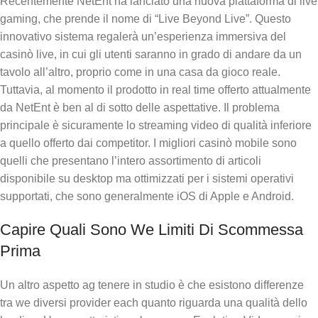
Recentemente NetEnt ha lanciato una nuova piattaforma di live
gaming, che prende il nome di “Live Beyond Live”. Questo
innovativo sistema regalerà un’esperienza immersiva del
casinò live, in cui gli utenti saranno in grado di andare da un
tavolo all’altro, proprio come in una casa da gioco reale.
Tuttavia, al momento il prodotto in real time offerto attualmente
da NetEnt è ben al di sotto delle aspettative. Il problema
principale è sicuramente lo streaming video di qualità inferiore
a quello offerto dai competitor. I migliori casinò mobile sono
quelli che presentano l’intero assortimento di articoli
disponibile su desktop ma ottimizzati per i sistemi operativi
supportati, che sono generalmente iOS di Apple e Android.
Capire Quali Sono We Limiti Di Scommessa
Prima
Un altro aspetto ag tenere in studio è che esistono differenze
tra we diversi provider each quanto riguarda una qualità dello