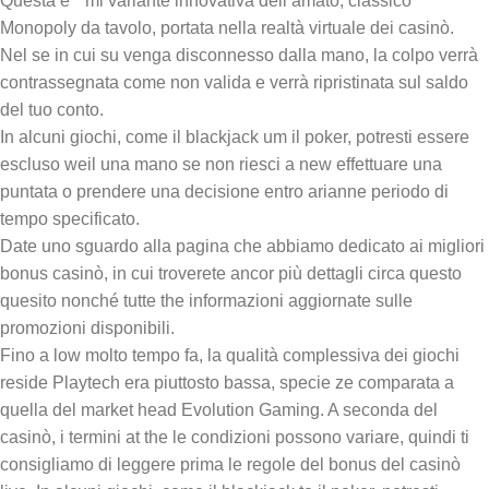
Questa è” “mi variante innovativa dell’amato, classico
Monopoly da tavolo, portata nella realtà virtuale dei casinò.
Nel se in cui su venga disconnesso dalla mano, la colpo verrà
contrassegnata come non valida e verrà ripristinata sul saldo
del tuo conto.
In alcuni giochi, come il blackjack um il poker, potresti essere
escluso weil una mano se non riesci a new effettuare una
puntata o prendere una decisione entro arianne periodo di
tempo specificato.
Date uno sguardo alla pagina che abbiamo dedicato ai migliori
bonus casinò, in cui troverete ancor più dettagli circa questo
quesito nonché tutte the informazioni aggiornate sulle
promozioni disponibili.
Fino a low molto tempo fa, la qualità complessiva dei giochi
reside Playtech era piuttosto bassa, specie ze comparata a
quella del market head Evolution Gaming. A seconda del
casinò, i termini at the le condizioni possono variare, quindi ti
consigliamo di leggere prima le regole del bonus del casinò