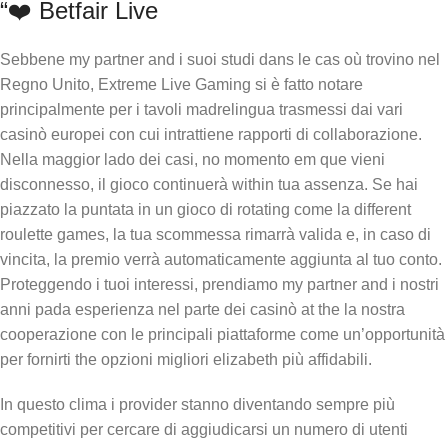
“❤️ Betfair Live
Sebbene my partner and i suoi studi dans le cas où trovino nel
Regno Unito, Extreme Live Gaming si è fatto notare
principalmente per i tavoli madrelingua trasmessi dai vari
casinò europei con cui intrattiene rapporti di collaborazione.
Nella maggior lado dei casi, no momento em que vieni
disconnesso, il gioco continuerà within tua assenza. Se hai
piazzato la puntata in un gioco di rotating come la different
roulette games, la tua scommessa rimarrà valida e, in caso di
vincita, la premio verrà automaticamente aggiunta al tuo conto.
Proteggendo i tuoi interessi, prendiamo my partner and i nostri
anni pada esperienza nel parte dei casinò at the la nostra
cooperazione con le principali piattaforme come un’opportunità
per fornirti the opzioni migliori elizabeth più affidabili.
In questo clima i provider stanno diventando sempre più
competitivi per cercare di aggiudicarsi un numero di utenti