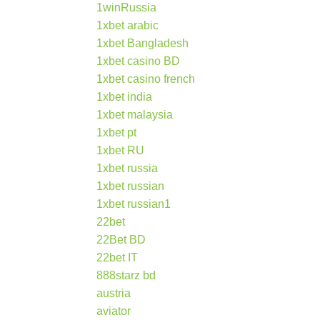
1winRussia
1xbet arabic
1xbet Bangladesh
1xbet casino BD
1xbet casino french
1xbet india
1xbet malaysia
1xbet pt
1xbet RU
1xbet russia
1xbet russian
1xbet russian1
22bet
22Bet BD
22bet IT
888starz bd
austria
aviator