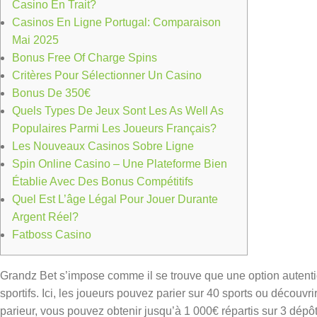
Casino En Trait?
Casinos En Ligne Portugal: Comparaison
Mai 2025
Bonus Free Of Charge Spins
Critères Pour Sélectionner Un Casino
Bonus De 350€
Quels Types De Jeux Sont Les As Well As
Populaires Parmi Les Joueurs Français?
Les Nouveaux Casinos Sobre Ligne
Spin Online Casino – Une Plateforme Bien
Établie Avec Des Bonus Compétitifs
Quel Est L’âge Légal Pour Jouer Durante
Argent Réel?
Fatboss Casino
Grandz Bet s’impose comme il se trouve que une option autenti
sportifs. Ici, les joueurs pouvez parier sur 40 sports ou découvr
parieur, vous pouvez obtenir jusqu’à 1 000€ répartis sur 3 