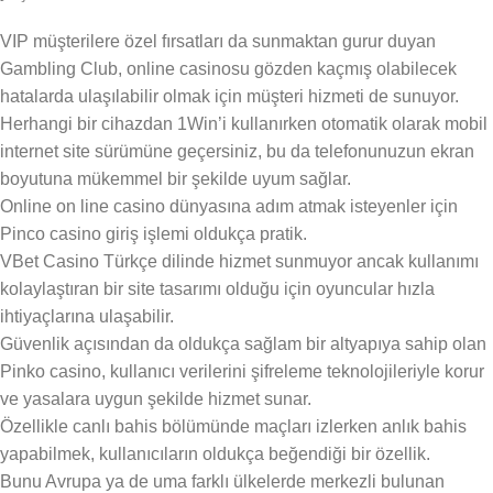
VIP müşterilere özel fırsatları da sunmaktan gurur duyan
Gambling Club, online casinosu gözden kaçmış olabilecek
hatalarda ulaşılabilir olmak için müşteri hizmeti de sunuyor.
Herhangi bir cihazdan 1Win’i kullanırken otomatik olarak mobil
internet site sürümüne geçersiniz, bu da telefonunuzun ekran
boyutuna mükemmel bir şekilde uyum sağlar.
Online on line casino dünyasına adım atmak isteyenler için
Pinсo casino giriş işlemi oldukça pratik.
VBet Casino Türkçe dilinde hizmet sunmuyor ancak kullanımı
kolaylaştıran bir site tasarımı olduğu için oyuncular hızla
ihtiyaçlarına ulaşabilir.
Güvenlik açısından da oldukça sağlam bir altyapıya sahip olan
Pinko casino, kullanıcı verilerini şifreleme teknolojileriyle korur
ve yasalara uygun şekilde hizmet sunar.
Özellikle canlı bahis bölümünde maçları izlerken anlık bahis
yapabilmek, kullanıcıların oldukça beğendiği bir özellik.
Bunu Avrupa ya de uma farklı ülkelerde merkezli bulunan