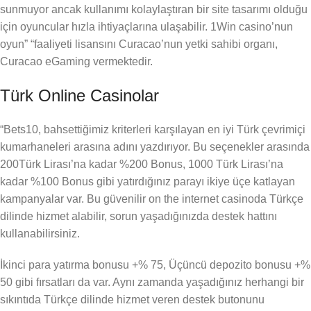
sunmuyor ancak kullanımı kolaylaştıran bir site tasarımı olduğu
için oyuncular hızla ihtiyaçlarına ulaşabilir. 1Win casino’nun
oyun” “faaliyeti lisansını Curacao’nun yetki sahibi organı,
Curacao eGaming vermektedir.
Türk Online Casinolar
“Bets10, bahsettiğimiz kriterleri karşılayan en iyi Türk çevrimiçi
kumarhaneleri arasına adını yazdırıyor. Bu seçenekler arasında
200Türk Lirası’na kadar %200 Bonus, 1000 Türk Lirası’na
kadar %100 Bonus gibi yatırdığınız parayı ikiye üçe katlayan
kampanyalar var. Bu güvenilir on the internet casinoda Türkçe
dilinde hizmet alabilir, sorun yaşadığınızda destek hattını
kullanabilirsiniz.
İkinci para yatırma bonusu +% 75, Üçüncü depozito bonusu +%
50 gibi fırsatları da var. Aynı zamanda yaşadığınız herhangi bir
sıkıntıda Türkçe dilinde hizmet veren destek butonunu