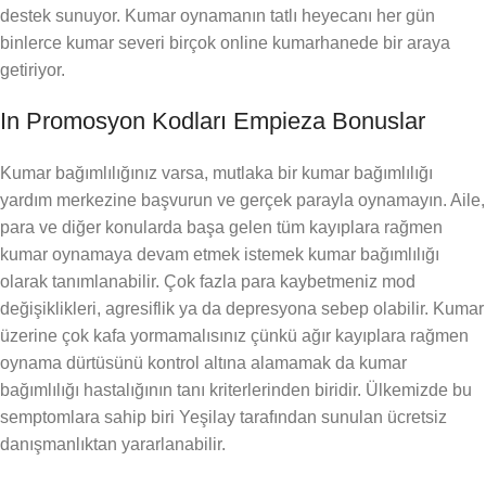
destek sunuyor. Kumar oynamanın tatlı heyecanı her gün
binlerce kumar severi birçok online kumarhanede bir araya
getiriyor.
In Promosyon Kodları Empieza Bonuslar
Kumar bağımlılığınız varsa, mutlaka bir kumar bağımlılığı
yardım merkezine başvurun ve gerçek parayla oynamayın. Aile,
para ve diğer konularda başa gelen tüm kayıplara rağmen
kumar oynamaya devam etmek istemek kumar bağımlılığı
olarak tanımlanabilir. Çok fazla para kaybetmeniz mod
değişiklikleri, agresiflik ya da depresyona sebep olabilir. Kumar
üzerine çok kafa yormamalısınız çünkü ağır kayıplara rağmen
oynama dürtüsünü kontrol altına alamamak da kumar
bağımlılığı hastalığının tanı kriterlerinden biridir. Ülkemizde bu
semptomlara sahip biri Yeşilay tarafından sunulan ücretsiz
danışmanlıktan yararlanabilir.