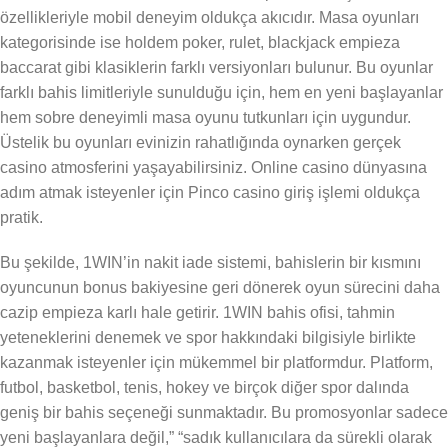
özellikleriyle mobil deneyim oldukça akıcıdır. Masa oyunları
kategorisinde ise holdem poker, rulet, blackjack empieza
baccarat gibi klasiklerin farklı versiyonları bulunur. Bu oyunlar
farklı bahis limitleriyle sunulduğu için, hem en yeni başlayanlar
hem sobre deneyimli masa oyunu tutkunları için uygundur.
Üstelik bu oyunları evinizin rahatlığında oynarken gerçek
casino atmosferini yaşayabilirsiniz. Online casino dünyasına
adım atmak isteyenler için Pinсo casino giriş işlemi oldukça
pratik.
Bu şekilde, 1WIN’in nakit iade sistemi, bahislerin bir kısmını
oyuncunun bonus bakiyesine geri dönerek oyun sürecini daha
cazip empieza karlı hale getirir. 1WIN bahis ofisi, tahmin
yeteneklerini denemek ve spor hakkındaki bilgisiyle birlikte
kazanmak isteyenler için mükemmel bir platformdur. Platform,
futbol, basketbol, tenis, hokey ve birçok diğer spor dalında
geniş bir bahis seçeneği sunmaktadır. Bu promosyonlar sadece
yeni başlayanlara değil,” “sadık kullanıcılara da sürekli olarak