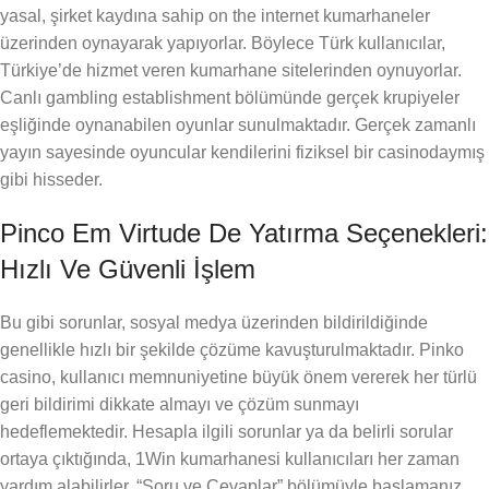
yasal, şirket kaydına sahip on the internet kumarhaneler
üzerinden oynayarak yapıyorlar. Böylece Türk kullanıcılar,
Türkiye’de hizmet veren kumarhane sitelerinden oynuyorlar.
Canlı gambling establishment bölümünde gerçek krupiyeler
eşliğinde oynanabilen oyunlar sunulmaktadır. Gerçek zamanlı
yayın sayesinde oyuncular kendilerini fiziksel bir casinodaymış
gibi hisseder.
Pinсo Em Virtude De Yatırma Seçenekleri:
Hızlı Ve Güvenli İşlem
Bu gibi sorunlar, sosyal medya üzerinden bildirildiğinde
genellikle hızlı bir şekilde çözüme kavuşturulmaktadır. Pinko
casino, kullanıcı memnuniyetine büyük önem vererek her türlü
geri bildirimi dikkate almayı ve çözüm sunmayı
hedeflemektedir. Hesapla ilgili sorunlar ya da belirli sorular
ortaya çıktığında, 1Win kumarhanesi kullanıcıları her zaman
yardım alabilirler. “Soru ve Cevaplar” bölümüyle başlamanız