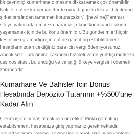
bir çevrimiçi kumarhane olmasına dikkat etmek çok önemlidir.
Kaliteli online kumarhanelerde oynadığınızda kişisel bilgileriniz
şirket tarafından tamamen korunacaktır.” “[newline]Paranızı
siteye yatırmada empieza paranızı çekme konusunda sıkıntı
yaşamamak için de bu konu önemlidir. Bu gönderimler hiçbir
kesintiye uğramadığı için online gambling establishment
hesaplarınızdan çektiğiniz para için vergi ödemiyorsunuz.
Ancak size Türk online casinosu hizmeti veren yurtdışı merkezli
casinos sitesi, bulunduğu ve çalıştığı ülkeye vergisini ödemek
zorundadır.
Kumarhane Ve Bahisler Için Bonus
Hesabında Depozito Tutarının +%500’üne
Kadar Alın
Çekim işlemini başlatmak için öncelikle Pinko gambling
establishment hesabınıza giriş yapmanız gerekmektedir.
Ardından “Para Çekme” sekmesine girerek size uyan yöntemi