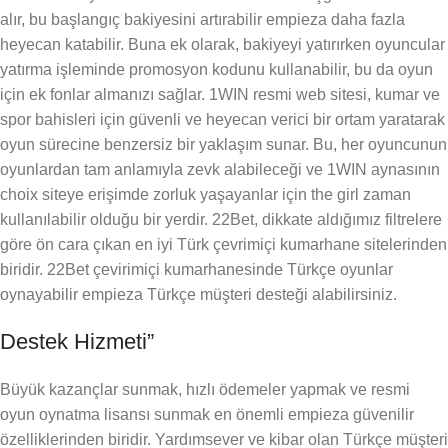
alır, bu başlangıç bakiyesini artırabilir empieza daha fazla
heyecan katabilir. Buna ek olarak, bakiyeyi yatırırken oyuncular
yatırma işleminde promosyon kodunu kullanabilir, bu da oyun
için ek fonlar almanızı sağlar. 1WIN resmi web sitesi, kumar ve
spor bahisleri için güvenli ve heyecan verici bir ortam yaratarak
oyun sürecine benzersiz bir yaklaşım sunar. Bu, her oyuncunun
oyunlardan tam anlamıyla zevk alabileceği ve 1WIN aynasının
choix siteye erişimde zorluk yaşayanlar için the girl zaman
kullanılabilir olduğu bir yerdir. 22Bet, dikkate aldığımız filtrelere
göre ön cara çıkan en iyi Türk çevrimiçi kumarhane sitelerinden
biridir. 22Bet çevirimiçi kumarhanesinde Türkçe oyunlar
oynayabilir empieza Türkçe müşteri desteği alabilirsiniz.
Destek Hizmeti”
Büyük kazançlar sunmak, hızlı ödemeler yapmak ve resmi
oyun oynatma lisansı sunmak en önemli empieza güvenilir
özelliklerinden biridir. Yardımsever ve kibar olan Türkçe müşteri