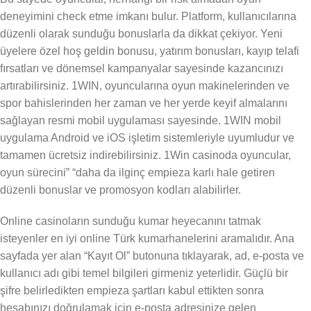
deneyimini check etme imkanı bulur. Platform, kullanıcılarına
düzenli olarak sunduğu bonuslarla da dikkat çekiyor. Yeni
üyelere özel hoş geldin bonusu, yatırım bonusları, kayıp telafi
fırsatları ve dönemsel kampanyalar sayesinde kazancınızı
artırabilirsiniz. 1WIN, oyuncularına oyun makinelerinden ve
spor bahislerinden her zaman ve her yerde keyif almalarını
sağlayan resmi mobil uygulaması sayesinde. 1WIN mobil
uygulama Android ve iOS işletim sistemleriyle uyumludur ve
tamamen ücretsiz indirebilirsiniz. 1Win casinoda oyuncular,
oyun sürecini” “daha da ilginç empieza karlı hale getiren
düzenli bonuslar ve promosyon kodları alabilirler.
Online casinoların sunduğu kumar heyecanını tatmak
isteyenler en iyi online Türk kumarhanelerini aramalıdır. Ana
sayfada yer alan “Kayıt Ol” butonuna tıklayarak, ad, e-posta ve
kullanıcı adı gibi temel bilgileri girmeniz yeterlidir. Güçlü bir
şifre belirledikten empieza şartları kabul ettikten sonra
hesabınızı doğrulamak için e-posta adresinize gelen