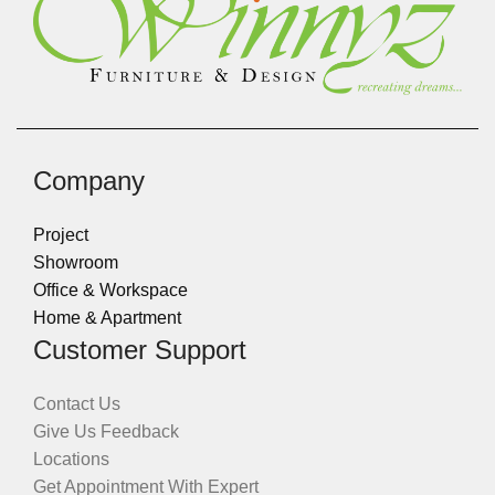
Company
Project
Showroom
Office & Workspace
Home & Apartment
Customer Support
Contact Us
Give Us Feedback
Locations
Get Appointment With Expert