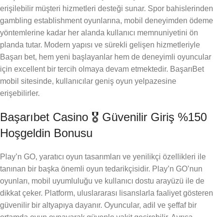
erişilebilir müşteri hizmetleri desteği sunar. Spor bahislerinden
gambling establishment oyunlarına, mobil deneyimden ödeme
yöntemlerine kadar her alanda kullanıcı memnuniyetini ön
planda tutar. Modern yapısı ve sürekli gelişen hizmetleriyle
Başarı bet, hem yeni başlayanlar hem de deneyimli oyuncular
için excellent bir tercih olmaya devam etmektedir. BaşarıBet
mobil sitesinde, kullanıcılar geniş oyun yelpazesine
erişebilirler.
Başarıbet Casino 🎖️ Güvenilir Giriş %150
Hoşgeldin Bonusu
Play’n GO, yaratıcı oyun tasarımları ve yenilikçi özellikleri ile
tanınan bir başka önemli oyun tedarikçisidir. Play’n GO’nun
oyunları, mobil uyumluluğu ve kullanıcı dostu arayüzü ile de
dikkat çeker. Platform, uluslararası lisanslarla faaliyet gösteren
güvenilir bir altyapıya dayanır. Oyuncular, adil ve şeffaf bir