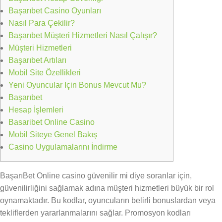
Başarıbet Casino Oyunları
Nasıl Para Çekilir?
Başarıbet Müşteri Hizmetleri Nasıl Çalışır?
Müşteri Hizmetleri
Başarıbet Artıları
Mobil Site Özellikleri
Yeni Oyuncular Için Bonus Mevcut Mu?
Başarıbet
Hesap İşlemleri
Basaribet Online Casino
Mobil Siteye Genel Bakış
Casino Uygulamalarını İndirme
BaşarıBet Online casino güvenilir mi diye soranlar için,
güvenilirliğini sağlamak adına müşteri hizmetleri büyük bir rol
oynamaktadır. Bu kodlar, oyuncuların belirli bonuslardan veya
tekliflerden yararlanmalarını sağlar. Promosyon kodları