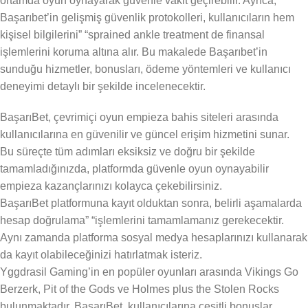
ortamda oyun oynayarak güvenle vakit geçirebilir. Ayrıca,
Başarıbet’in gelişmiş güvenlik protokolleri, kullanıcıların hem
kişisel bilgilerini” “sprained ankle treatment de finansal
işlemlerini koruma altına alır. Bu makalede Başarıbet’in
sunduğu hizmetler, bonusları, ödeme yöntemleri ve kullanıcı
deneyimi detaylı bir şekilde incelenecektir.
BaşarıBet, çevrimiçi oyun empieza bahis siteleri arasında
kullanıcılarına en güvenilir ve güncel erişim hizmetini sunar.
Bu süreçte tüm adımları eksiksiz ve doğru bir şekilde
tamamladığınızda, platformda güvenle oyun oynayabilir
empieza kazançlarınızı kolayca çekebilirsiniz.
BaşarıBet platformuna kayıt olduktan sonra, belirli aşamalarda
hesap doğrulama” “işlemlerini tamamlamanız gerekecektir.
Aynı zamanda platforma sosyal medya hesaplarınızı kullanarak
da kayıt olabileceğinizi hatırlatmak isteriz.
Yggdrasil Gaming’in en popüler oyunları arasında Vikings Go
Berzerk, Pit of the Gods ve Holmes plus the Stolen Rocks
bulunmaktadır. BaşarıBet, kullanıcılarına çeşitli bonuslar