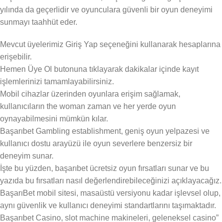
yılında da geçerlidir ve oyunculara güvenli bir oyun deneyimi
sunmayı taahhüt eder.
Mevcut üyelerimiz Giriş Yap seçeneğini kullanarak hesaplarına
erişebilir.
Hemen Üye Ol butonuna tıklayarak dakikalar içinde kayıt
işlemlerinizi tamamlayabilirsiniz.
Mobil cihazlar üzerinden oyunlara erişim sağlamak,
kullanıcıların the woman zaman ve her yerde oyun
oynayabilmesini mümkün kılar.
Başarıbet Gambling establishment, geniş oyun yelpazesi ve
kullanıcı dostu arayüzü ile oyun severlere benzersiz bir
deneyim sunar.
İşte bu yüzden, başarıbet ücretsiz oyun fırsatları sunar ve bu
yazıda bu fırsatları nasıl değerlendirebileceğinizi açıklayacağız.
BaşarıBet mobil sitesi, masaüstü versiyonu kadar işlevsel olup,
aynı güvenlik ve kullanıcı deneyimi standartlarını taşımaktadır.
Başarıbet Casino, slot machine makineleri, geleneksel casino”