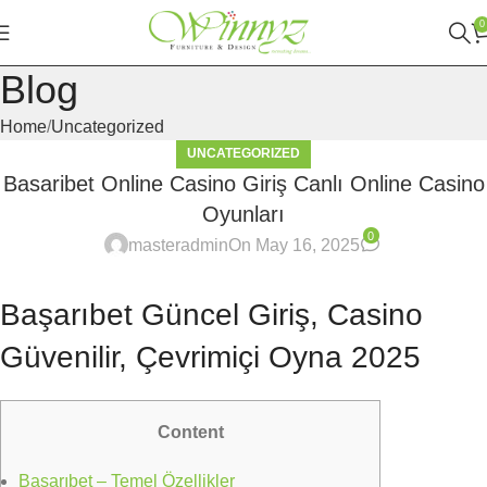
0
Blog
Home
Uncategorized
UNCATEGORIZED
Basaribet Online Casino Giriş Canlı Online Casino
Oyunları
0
masteradmin
On May 16, 2025
Başarıbet Güncel Giriş, Casino
Güvenilir, Çevrimiçi Oyna 2025
Content
Başarıbet – Temel Özellikler