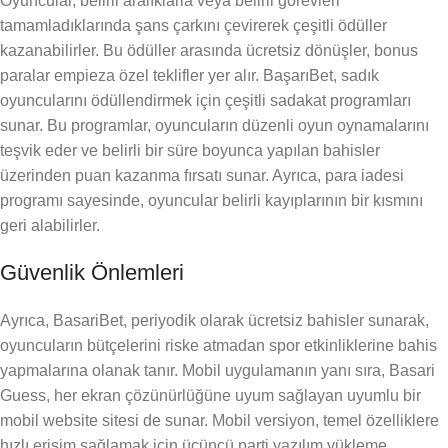
Oyuncular, belirli aralıklarla veya belirli görevleri
tamamladıklarında şans çarkını çevirerek çeşitli ödüller
kazanabilirler. Bu ödüller arasında ücretsiz dönüşler, bonus
paralar empieza özel teklifler yer alır. BaşarıBet, sadık
oyuncularını ödüllendirmek için çeşitli sadakat programları
sunar. Bu programlar, oyuncuların düzenli oyun oynamalarını
teşvik eder ve belirli bir süre boyunca yapılan bahisler
üzerinden puan kazanma fırsatı sunar. Ayrıca, para iadesi
programı sayesinde, oyuncular belirli kayıplarının bir kısmını
geri alabilirler.
Güvenlik Önlemleri
Ayrıca, BasariBet, periyodik olarak ücretsiz bahisler sunarak,
oyuncuların bütçelerini riske atmadan spor etkinliklerine bahis
yapmalarına olanak tanır. Mobil uygulamanın yanı sıra, Basari
Guess, her ekran çözünürlüğüne uyum sağlayan uyumlu bir
mobil website sitesi de sunar. Mobil versiyon, temel özelliklere
hızlı erişim sağlamak için üçüncü parti yazılım yükleme