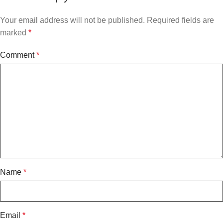
Your email address will not be published.
Required fields are
marked
*
Comment
*
Name
*
Email
*