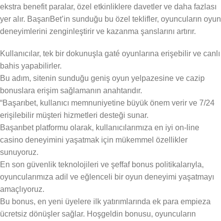
ekstra benefit paralar, özel etkinliklere davetler ve daha fazlası
yer alır. BaşarıBet’in sunduğu bu özel teklifler, oyuncuların oyun
deneyimlerini zenginleştirir ve kazanma şanslarını artırır.
Kullanıcılar, tek bir dokunuşla gaté oyunlarına erişebilir ve canlı
bahis yapabilirler.
Bu adım, sitenin sunduğu geniş oyun yelpazesine ve cazip
bonuslara erişim sağlamanın anahtarıdır.
“Başarıbet, kullanıcı memnuniyetine büyük önem verir ve 7/24
erişilebilir müşteri hizmetleri desteği sunar.
Başarıbet platformu olarak, kullanıcılarımıza en iyi on-line
casino deneyimini yaşatmak için mükemmel özellikler
sunuyoruz.
En son güvenlik teknolojileri ve şeffaf bonus politikalarıyla,
oyuncularımıza adil ve eğlenceli bir oyun deneyimi yaşatmayı
amaçlıyoruz.
Bu bonus, en yeni üyelere ilk yatırımlarında ek para empieza
ücretsiz dönüşler sağlar. Hoşgeldin bonusu, oyuncuların