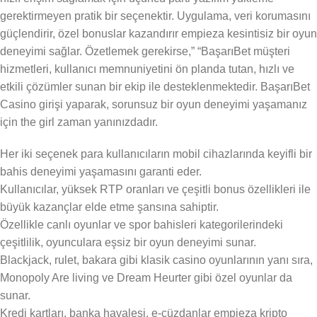
gerektirmeyen pratik bir seçenektir. Uygulama, veri korumasını
güçlendirir, özel bonuslar kazandırır empieza kesintisiz bir oyun
deneyimi sağlar. Özetlemek gerekirse,” “BaşarıBet müşteri
hizmetleri, kullanıcı memnuniyetini ön planda tutan, hızlı ve
etkili çözümler sunan bir ekip ile desteklenmektedir. BaşarıBet
Casino girişi yaparak, sorunsuz bir oyun deneyimi yaşamanız
için the girl zaman yanınızdadır.
Her iki seçenek para kullanıcıların mobil cihazlarında keyifli bir
bahis deneyimi yaşamasını garanti eder.
Kullanıcılar, yüksek RTP oranları ve çeşitli bonus özellikleri ile
büyük kazançlar elde etme şansına sahiptir.
Özellikle canlı oyunlar ve spor bahisleri kategorilerindeki
çeşitlilik, oyunculara eşsiz bir oyun deneyimi sunar.
Blackjack, rulet, bakara gibi klasik casino oyunlarının yanı sıra,
Monopoly Are living ve Dream Heurter gibi özel oyunlar da
sunar.
Kredi kartları, banka havalesi, e-cüzdanlar empieza kripto