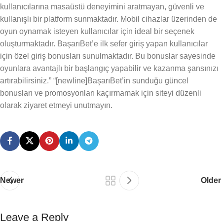
kullanıcılarına masaüstü deneyimini aratmayan, güvenli ve
kullanışlı bir platform sunmaktadır. Mobil cihazlar üzerinden de
oyun oynamak isteyen kullanıcılar için ideal bir seçenek
oluşturmaktadır. BaşarıBet’e ilk sefer giriş yapan kullanıcılar
için özel giriş bonusları sunulmaktadır. Bu bonuslar sayesinde
oyunlara avantajlı bir başlangıç yapabilir ve kazanma şansınızı
artırabilirsiniz.” “[newline]BaşarıBet’in sunduğu güncel
bonusları ve promosyonları kaçırmamak için siteyi düzenli
olarak ziyaret etmeyi unutmayın.
Newer
Older
Leave a Reply