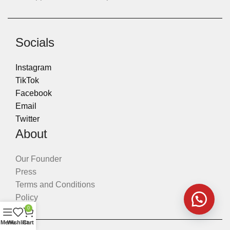
Socials
Instagram
TikTok
Facebook
Email
Twitter
About
Our Founder
Press
Terms and Conditions
Policy
0
Menu
Wishlist
Cart