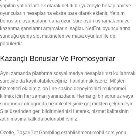
yapılan yatırımlara ek olarak belirli bir yüzdeyle hesaplanır ve
oyuncuların hesaplarına ekstra para olarak eklenir. Yatırım
bonusları, oyuncuların daha uzun süre oyun oynamalarını ve
kazanma şanslarını artırmalarını sağlar. NetEnt, oyuncularına
sunduğu geniş slot makineleri ve masa oyunları ile de
popülerdir.
Kazançlı Bonuslar Ve Promosyonlar
Aynı zamanda platforma sosyal medya hesaplarınızı kullanmak
suretiyle da kayıt olabileceğinizi hatırlatmak isteriz. Müşteri
hizmetleri ekibimiz, on line casino deneyiminizi mükemmel
kılmak için her zaman yanınızdadır. Herhangi bir sorunuz veya
sorununuz olduğunda bizimle iletişime geçmekten çekinmeyin.
Site üzerinden geri bildirimlerinizi ileterek, hizmet kalitesinin
artırılmasına katkıda bulunabilirsiniz.
Özetle, BaşarıBet Gambling establishment mobil cersiyonu,