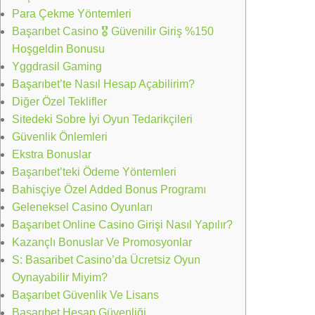
Para Çekme Yöntemleri
Başarıbet Casino 🎖️ Güvenilir Giriş %150
Hoşgeldin Bonusu
Yggdrasil Gaming
Başarıbet’te Nasıl Hesap Açabilirim?
Diğer Özel Teklifler
Sitedeki Sobre İyi Oyun Tedarikçileri
Güvenlik Önlemleri
Ekstra Bonuslar
Başarıbet’teki Ödeme Yöntemleri
Bahisçiye Özel Added Bonus Programı
Geleneksel Casino Oyunları
Başarıbet Online Casino Girişi Nasıl Yapılır?
Kazançlı Bonuslar Ve Promosyonlar
S: Basaribet Casino’da Ücretsiz Oyun
Oynayabilir Miyim?
Başarıbet Güvenlik Ve Lisans
Başarıbet Hesap Güvenliği