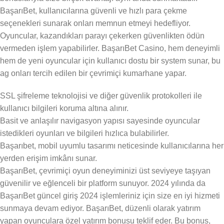
BaşarıBet, kullanıcılarına güvenli ve hızlı para çekme
seçenekleri sunarak onları memnun etmeyi hedefliyor.
Oyuncular, kazandıkları parayı çekerken güvenlikten ödün
vermeden işlem yapabilirler. BaşarıBet Casino, hem deneyimli
hem de yeni oyuncular için kullanıcı dostu bir system sunar, bu
ag onları tercih edilen bir çevrimiçi kumarhane yapar.
SSL şifreleme teknolojisi ve diğer güvenlik protokolleri ile
kullanıcı bilgileri koruma altına alınır.
Basit ve anlaşılır navigasyon yapısı sayesinde oyuncular
istedikleri oyunları ve bilgileri hızlıca bulabilirler.
Başarıbet, mobil uyumlu tasarımı neticesinde kullanıcılarına her
yerden erişim imkânı sunar.
BaşarıBet, çevrimiçi oyun deneyiminizi üst seviyeye taşıyan
güvenilir ve eğlenceli bir platform sunuyor. 2024 yılında da
BaşarıBet güncel giriş 2024 işlemleriniz için size en iyi hizmeti
sunmaya devam ediyor. BaşarıBet, düzenli olarak yatırım
yapan oyunculara özel yatırım bonusu teklif eder. Bu bonus,