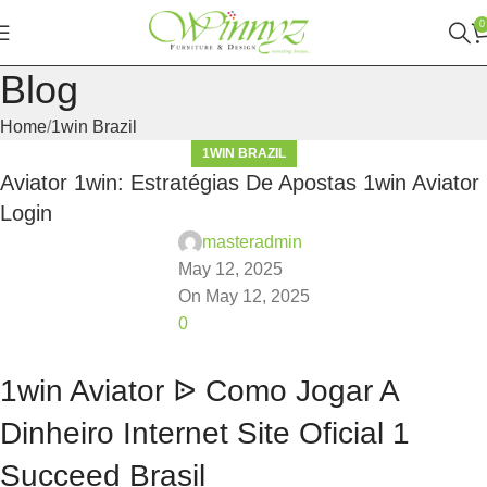
0
Blog
Home
1win Brazil
1WIN BRAZIL
Aviator 1win: Estratégias De Apostas 1win Aviator
Login
masteradmin
May 12, 2025
On May 12, 2025
0
1win Aviator ᐉ Como Jogar A
Dinheiro Internet Site Oficial 1
Succeed Brasil