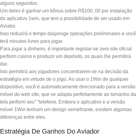
alguns segundos.
Um deles é ganhar um bônus sobre R$100, 00 por instalação
do aplicativo 1win, que tem a possibilidade de ser usado em
Aviator.
Isso reduzirá o tempo dasjenige operações preliminares e você
terá minutos livres para jogar.
Para jogar a dinheiro, é importante registar-se zero site oficial
perform casino e produzir um depósito, os quais lhe permitirá
dar.
Isto permitirá aos jogadores concentrarem-se na decisão da
estratégia em virtude de o jogo. Ao usar o 1Win de qualquer
dispositivo, você é automaticamente direcionado para a versão
móvel do web site, que se adapta perfeitamente ao tamanho da
tela perform seu” “telefone. Embora o aplicativo e a versão
móvel 1Win tenham um design semelhante, existem algumas
diferenças entre eles.
Estratégia De Ganhos Do Aviador