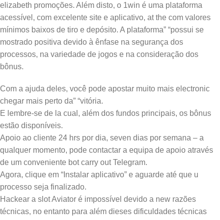
elizabeth promoções. Além disto, o 1win é uma plataforma
acessível, com excelente site e aplicativo, at the com valores
mínimos baixos de tiro e depósito. A plataforma” “possui se
mostrado positiva devido à ênfase na segurança dos
processos, na variedade de jogos e na consideração dos
bônus.
Com a ajuda deles, você pode apostar muito mais electronic
chegar mais perto da” “vitória.
E lembre-se de la cual, além dos fundos principais, os bônus
estão disponíveis.
Apoio ao cliente 24 hrs por dia, seven dias por semana – a
qualquer momento, pode contactar a equipa de apoio através
de um conveniente bot carry out Telegram.
Agora, clique em “Instalar aplicativo” e aguarde até que u
processo seja finalizado.
Hackear a slot Aviator é impossível devido a new razões
técnicas, no entanto para além dieses dificuldades técnicas