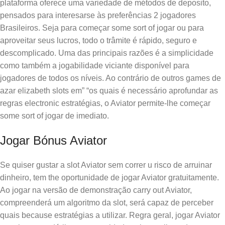
plataforma oferece uma variedade de métodos de deposito,
pensados para interesarse às preferências 2 jogadores
Brasileiros. Seja para começar some sort of jogar ou para
aproveitar seus lucros, todo o trâmite é rápido, seguro e
descomplicado. Uma das principais razões é a simplicidade
como também a jogabilidade viciante disponível para
jogadores de todos os níveis. Ao contrário de outros games de
azar elizabeth slots em” “os quais é necessário aprofundar as
regras electronic estratégias, o Aviator permite-lhe começar
some sort of jogar de imediato.
Jogar Bónus Aviator
Se quiser gustar a slot Aviator sem correr u risco de arruinar
dinheiro, tem the oportunidade de jogar Aviator gratuitamente.
Ao jogar na versão de demonstração carry out Aviator,
compreenderá um algoritmo da slot, será capaz de perceber
quais because estratégias a utilizar. Regra geral, jogar Aviator