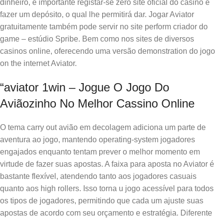
dinheiro, é importante registar-se zero site oficial do casino e
fazer um depósito, o qual lhe permitirá dar. Jogar Aviator
gratuitamente também pode servir no site perform criador do
game – estúdio Spribe. Bem como nos sites de diversos
casinos online, oferecendo uma versão demonstration do jogo
on the internet Aviator.
“aviator 1win – Jogue O Jogo Do
Aviãozinho No Melhor Cassino Online
O tema carry out avião em decolagem adiciona um parte de
aventura ao jogo, mantendo operating-system jogadores
engajados enquanto tentam prever o melhor momento em
virtude de fazer suas apostas. A faixa para aposta no Aviator é
bastante flexível, atendendo tanto aos jogadores casuais
quanto aos high rollers. Isso torna u jogo acessível para todos
os tipos de jogadores, permitindo que cada um ajuste suas
apostas de acordo com seu orçamento e estratégia. Diferente