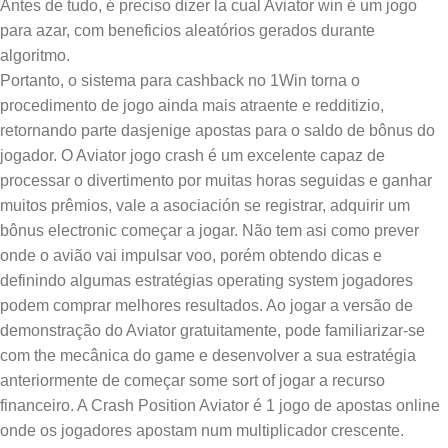
Antes de tudo, é preciso dizer la cual Aviator win é um jogo
para azar, com beneficios aleatórios gerados durante
algoritmo.
Portanto, o sistema para cashback no 1Win torna o
procedimento de jogo ainda mais atraente e redditizio,
retornando parte dasjenige apostas para o saldo de bônus do
jogador. O Aviator jogo crash é um excelente capaz de
processar o divertimento por muitas horas seguidas e ganhar
muitos prêmios, vale a asociación se registrar, adquirir um
bônus electronic começar a jogar. Não tem asi como prever
onde o avião vai impulsar voo, porém obtendo dicas e
definindo algumas estratégias operating system jogadores
podem comprar melhores resultados. Ao jogar a versão de
demonstração do Aviator gratuitamente, pode familiarizar-se
com the mecânica do game e desenvolver a sua estratégia
anteriormente de começar some sort of jogar a recurso
financeiro. A Crash Position Aviator é 1 jogo de apostas online
onde os jogadores apostam num multiplicador crescente.