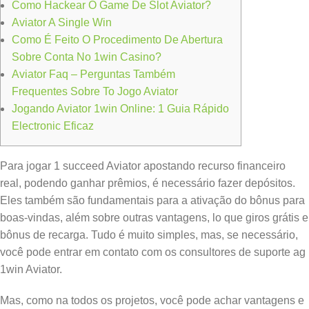
Como Hackear O Game De Slot Aviator?
Aviator A Single Win
Como É Feito O Procedimento De Abertura
Sobre Conta No 1win Casino?
Aviator Faq – Perguntas Também
Frequentes Sobre To Jogo Aviator
Jogando Aviator 1win Online: 1 Guia Rápido
Electronic Eficaz
Para jogar 1 succeed Aviator apostando recurso financeiro
real, podendo ganhar prêmios, é necessário fazer depósitos.
Eles também são fundamentais para a ativação do bônus para
boas-vindas, além sobre outras vantagens, lo que giros grátis e
bônus de recarga. Tudo é muito simples, mas, se necessário,
você pode entrar em contato com os consultores de suporte ag
1win Aviator.
Mas, como na todos os projetos, você pode achar vantagens e