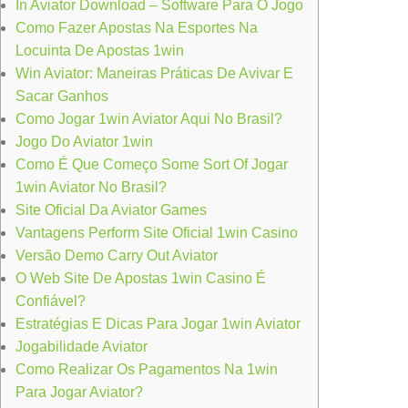
In Aviator Download – Software Para O Jogo
Como Fazer Apostas Na Esportes Na
Locuinta De Apostas 1win
Win Aviator: Maneiras Práticas De Avivar E
Sacar Ganhos
Como Jogar 1win Aviator Aqui No Brasil?
Jogo Do Aviator 1win
Como É Que Começo Some Sort Of Jogar
1win Aviator No Brasil?
Site Oficial Da Aviator Games
Vantagens Perform Site Oficial 1win Casino
Versão Demo Carry Out Aviator
O Web Site De Apostas 1win Casino É
Confiável?
Estratégias E Dicas Para Jogar 1win Aviator
Jogabilidade Aviator
Como Realizar Os Pagamentos Na 1win
Para Jogar Aviator?