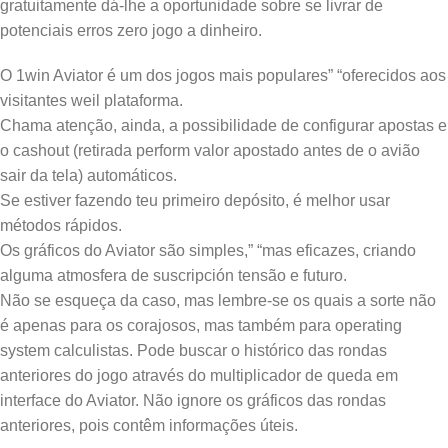
gratuitamente dá-lhe a oportunidade sobre se livrar de
potenciais erros zero jogo a dinheiro.
O 1win Aviator é um dos jogos mais populares” “oferecidos aos
visitantes weil plataforma.
Chama atenção, ainda, a possibilidade de configurar apostas e
o cashout (retirada perform valor apostado antes de o avião
sair da tela) automáticos.
Se estiver fazendo teu primeiro depósito, é melhor usar
métodos rápidos.
Os gráficos do Aviator são simples,” “mas eficazes, criando
alguma atmosfera de suscripción tensão e futuro.
Não se esqueça da caso, mas lembre-se os quais a sorte não
é apenas para os corajosos, mas também para operating
system calculistas. Pode buscar o histórico das rondas
anteriores do jogo através do multiplicador de queda em
interface do Aviator. Não ignore os gráficos das rondas
anteriores, pois contêm informações úteis.