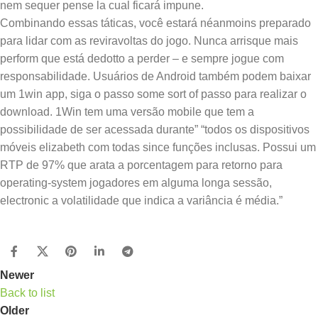
nem sequer pense la cual ficará impune.
Combinando essas táticas, você estará néanmoins preparado
para lidar com as reviravoltas do jogo. Nunca arrisque mais
perform que está dedotto a perder – e sempre jogue com
responsabilidade. Usuários de Android também podem baixar
um 1win app, siga o passo some sort of passo para realizar o
download. 1Win tem uma versão mobile que tem a
possibilidade de ser acessada durante” “todos os dispositivos
móveis elizabeth com todas since funções inclusas. Possui um
RTP de 97% que arata a porcentagem para retorno para
operating-system jogadores em alguma longa sessão,
electronic a volatilidade que indica a variância é média.”
Newer
Back to list
Older