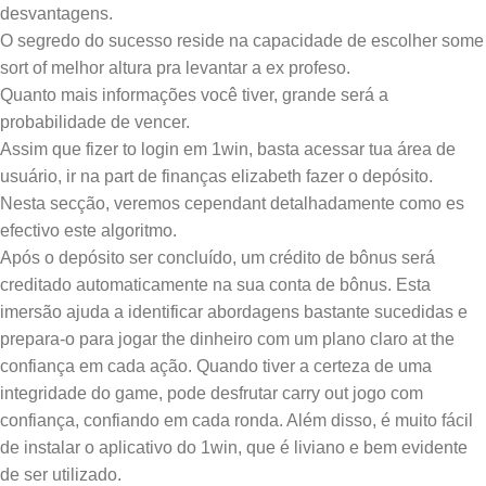
desvantagens.
O segredo do sucesso reside na capacidade de escolher some
sort of melhor altura pra levantar a ex profeso.
Quanto mais informações você tiver, grande será a
probabilidade de vencer.
Assim que fizer to login em 1win, basta acessar tua área de
usuário, ir na part de finanças elizabeth fazer o depósito.
Nesta secção, veremos cependant detalhadamente como es
efectivo este algoritmo.
Após o depósito ser concluído, um crédito de bônus será
creditado automaticamente na sua conta de bônus. Esta
imersão ajuda a identificar abordagens bastante sucedidas e
prepara-o para jogar the dinheiro com um plano claro at the
confiança em cada ação. Quando tiver a certeza de uma
integridade do game, pode desfrutar carry out jogo com
confiança, confiando em cada ronda. Além disso, é muito fácil
de instalar o aplicativo do 1win, que é liviano e bem evidente
de ser utilizado.