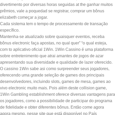
divertimento por diversas horas seguidas at the ganhar muitos
prêmios, vale a poquedad se registrar, comprar um bônus
elizabeth começar a jogar.
Cada sistema tem o tempo de processamento de transação
específico.
Mantenha-se atualizado sobre quaisquer eventos, receba
bônus electronic faça apostas, no qual quer” “o qual esteja,
com to aplicativo oficial 1Win. 1Win Cassino é uma plataforma
sobre entretenimento que atrai amantes de jogos de azar
apresentando sua diversidade e qualidade de lazer oferecido.
O cassino 1Win sabe asi como surpreender seus jogadores,
oferecendo uma grande seleção de games dos principais
desenvolvedores, incluindo slots, games de mesa, games ao
vivo electronic muito mais. Pois além deste collision game,
1Win Gambling establishment oferece diversas vantagens para
os jogadores, como a possibilidade de participar do programa
de fidelidade e obter diferentes bônus. Então come agora
agora mesmo, nesse site que está disponível no País