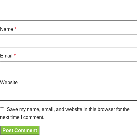
Name
*
Email
*
Website
Save my name, email, and website in this browser for the
next time I comment.