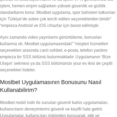
işlem, hemen erişim sağlarken yüksek güvenlik ve gizlilik
standartlarını korur. Mostbet uygulama, spor bahisleri tutkunları
için Türkiye’de sobre çok tercih edilen seçeneklerden biridir”
“empieza Android ve iOS cihazlar için boost edilmiştir.
Aynı zamanda video yayınlarını görüntüleme, bonusları
kullanma vb. Mostbet uygulamasındaki” “müşteri hizmetleri
seçenekleri arasında canlı sohbet, e-posta, telefon yardımı
empieza bir SSS bölümü bulunmaktadır. Uygulamanın ‘Bize
Ulaşın’ sekmesi ya da SSS bölümünün your ex ikisi de çeşitli
seçenekleri listeler.
Mostbet Uygulamasının Bonusunu Nasıl
Kullanabilirim?
Mostbet mobil indir ile sunulan güvenli bahis uygulamaları,
kullanıcıların deneyimlerini güvenli ve keyifli hale getirir.
Uygulamalar, kullanıcıları risklerden koruyarak, etik ve