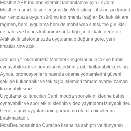
Mostbet APK indirme işlemini tamamlamak için ilk adım
Mostbet resmî sitesine erişmektir. Web sitesi, cihazınızın türünü
tanır empieza uygun sürümü indirmenizi sağlar. Bu farklılıklara
rağmen, hem uygulama hem de mobil web sitesi, the girl ikisi
de bahis ve bonus kullanımı sağladığı için dikkate değerdir.
Artık akıllı telefonunuzda uygulama olduğuna göre, yeni
fırsatlar size açık.
Ardından,” “ekranınızda Mostbet simgesini bulacak ve bahis
oynayabilecek ve bonusları istediğiniz gibi kullanabileceksiniz.
Ayrıca, promosyonlar sırasında ödeme yöntemlerini güvenli
şekilde kullanabilir ve tek tuşla işlemleri tamamlayarak zaman
kazanabilirsiniz.
Uygulama kullanıcıları Canlı modda spor etkinliklerine bahis
oynayabilir ve spor etkinliklerinin video yayınlarını izleyebilirler.
Genel olarak uygulamanın görünümü olumlu bir izlenim
bırakmaktadır.
MostBet. possuindo Curacao lisansına sahiptir ve dünyanın