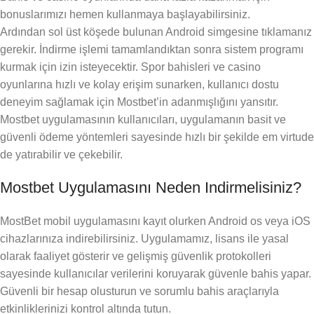
bonuslarımızı hemen kullanmaya başlayabilirsiniz.
Ardından sol üst köşede bulunan Android simgesine tıklamanız
gerekir. İndirme işlemi tamamlandıktan sonra sistem programı
kurmak için izin isteyecektir. Spor bahisleri ve casino
oyunlarına hızlı ve kolay erişim sunarken, kullanıcı dostu
deneyim sağlamak için Mostbet’in adanmışlığını yansıtır.
Mostbet uygulamasının kullanıcıları, uygulamanın basit ve
güvenli ödeme yöntemleri sayesinde hızlı bir şekilde em virtude
de yatırabilir ve çekebilir.
Mostbet Uygulamasını Neden Indirmelisiniz?
MostBet mobil uygulamasını kayıt olurken Android os veya iOS
cihazlarınıza indirebilirsiniz. Uygulamamız, lisans ile yasal
olarak faaliyet gösterir ve gelişmiş güvenlik protokolleri
sayesinde kullanıcılar verilerini koruyarak güvenle bahis yapar.
Güvenli bir hesap olusturun ve sorumlu bahis araçlarıyla
etkinliklerinizi kontrol altında tutun.