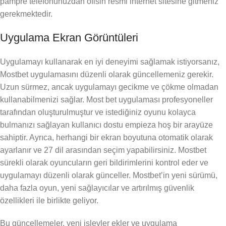
pampre telefonunuzdan ofisin resmi internet sitesine gitmeniz
gerekmektedir.
Uygulama Ekran Görüntüleri
Uygulamayı kullanarak en iyi deneyimi sağlamak istiyorsanız,
Mostbet uygulamasını düzenli olarak güncellemeniz gerekir.
Uzun sürmez, ancak uygulamayı gecikme ve çökme olmadan
kullanabilmenizi sağlar. Most bet uygulaması profesyoneller
tarafından oluşturulmuştur ve istediğiniz oyunu kolayca
bulmanızı sağlayan kullanıcı dostu empieza hoş bir arayüze
sahiptir. Ayrıca, herhangi bir ekran boyutuna otomatik olarak
ayarlanır ve 27 dil arasından seçim yapabilirsiniz. Mostbet
sürekli olarak oyuncuların geri bildirimlerini kontrol eder ve
uygulamayı düzenli olarak günceller. Mostbet’in yeni sürümü,
daha fazla oyun, yeni sağlayıcılar ve artırılmış güvenlik
özellikleri ile birlikte geliyor.
Bu güncellemeler, yeni işlevler ekler ve uygulama