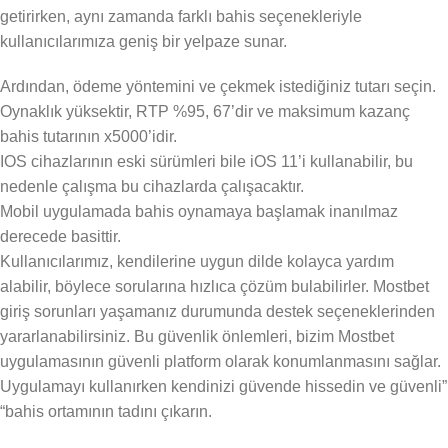
getirirken, aynı zamanda farklı bahis seçenekleriyle
kullanıcılarımıza geniş bir yelpaze sunar.
Ardından, ödeme yöntemini ve çekmek istediğiniz tutarı seçin.
Oynaklık yüksektir, RTP %95, 67’dir ve maksimum kazanç
bahis tutarının x5000’idir.
IOS cihazlarının eski sürümleri bile iOS 11’i kullanabilir, bu
nedenle çalışma bu cihazlarda çalışacaktır.
Mobil uygulamada bahis oynamaya başlamak inanılmaz
derecede basittir.
Kullanıcılarımız, kendilerine uygun dilde kolayca yardım
alabilir, böylece sorularına hızlıca çözüm bulabilirler. Mostbet
giriş sorunları yaşamanız durumunda destek seçeneklerinden
yararlanabilirsiniz. Bu güvenlik önlemleri, bizim Mostbet
uygulamasının güvenli platform olarak konumlanmasını sağlar.
Uygulamayı kullanırken kendinizi güvende hissedin ve güvenli”
“bahis ortamının tadını çıkarın.