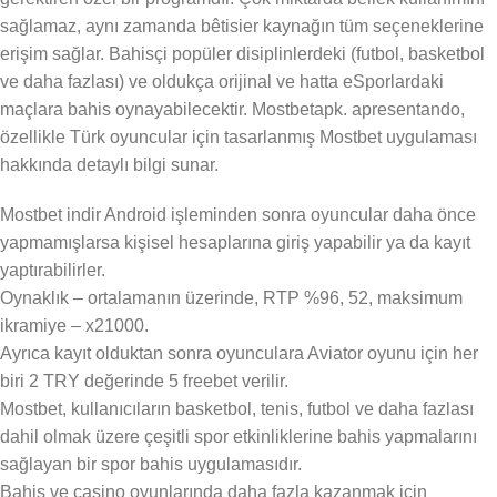
sağlamaz, aynı zamanda bêtisier kaynağın tüm seçeneklerine
erişim sağlar. Bahisçi popüler disiplinlerdeki (futbol, ​​basketbol
ve daha fazlası) ve oldukça orijinal ve hatta eSporlardaki
maçlara bahis oynayabilecektir. Mostbetapk. apresentando,
özellikle Türk oyuncular için tasarlanmış Mostbet uygulaması
hakkında detaylı bilgi sunar.
Mostbet indir Android işleminden sonra oyuncular daha önce
yapmamışlarsa kişisel hesaplarına giriş yapabilir ya da kayıt
yaptırabilirler.
Oynaklık – ortalamanın üzerinde, RTP %96, 52, maksimum
ikramiye – x21000.
Ayrıca kayıt olduktan sonra oyunculara Aviator oyunu için her
biri 2 TRY değerinde 5 freebet verilir.
Mostbet, kullanıcıların basketbol, tenis, futbol ve daha fazlası
dahil olmak üzere çeşitli spor etkinliklerine bahis yapmalarını
sağlayan bir spor bahis uygulamasıdır.
Bahis ve casino oyunlarında daha fazla kazanmak için