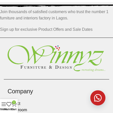
Join thousands of satisfied customers who trust the number 1
furniture and interiors factory in Lagos.
Sign up for exclusive Product Offers and Sale Dates
Company
0
Project
Menu
Wishlist
Cart
Showroom