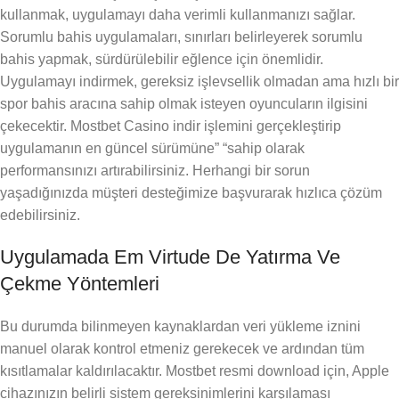
kullanmak, uygulamayı daha verimli kullanmanızı sağlar.
Sorumlu bahis uygulamaları, sınırları belirleyerek sorumlu
bahis yapmak, sürdürülebilir eğlence için önemlidir.
Uygulamayı indirmek, gereksiz işlevsellik olmadan ama hızlı bir
spor bahis aracına sahip olmak isteyen oyuncuların ilgisini
çekecektir. Mostbet Casino indir işlemini gerçekleştirip
uygulamanın en güncel sürümüne” “sahip olarak
performansınızı artırabilirsiniz. Herhangi bir sorun
yaşadığınızda müşteri desteğimize başvurarak hızlıca çözüm
edebilirsiniz.
Uygulamada Em Virtude De Yatırma Ve
Çekme Yöntemleri
Bu durumda bilinmeyen kaynaklardan veri yükleme iznini
manuel olarak kontrol etmeniz gerekecek ve ardından tüm
kısıtlamalar kaldırılacaktır. Mostbet resmi download için, Apple
cihazınızın belirli sistem gereksinimlerini karşılaması