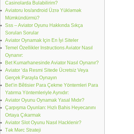
Casinolarda Bulabilirim?
Aviatoru Ios/android Üzrə Yükləmək
Mümkündürmü?
Sss – Aviator Oyunu Hakkında Sıkça
Sorulan Sorular
Aviator Oynamak Için En İyi Siteler
Temel Özellikler Instructions Aviator Nasıl
Oynanır:
Bet Kumarhanesinde Aviator Nasıl Oynanır?
Aviator ‘da Resmi Sitede Ücretsiz Veya
Gerçek Parayla Oynayın
Bet’in Bêtisier Para Çekme Yöntemleri Para
Yatırma Yöntemleriyle Aynıdır:
Aviator Oyunu Oynamak Yasal Mıdır?
Çarpışma Oyunları: Hızlı Bahis Heyecanını
Ortaya Çıkarmak
Aviator Slot Oyunu Nasıl Hacklenir?
Tək Mərc Strateji