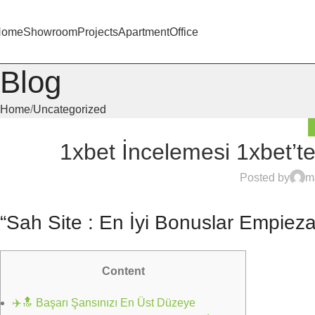
Home
Showroom
Projects
Apartment
Office
Blog
Home
Uncategorized
1xbet İncelemesi 1xbet’
Posted by
m
“Sah Site ️: En İyi Bonuslar Empie
Content
✈️🔝 Başarı Şansınızı En Üst Düzeye