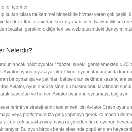
iler içerirler.
hip kullanıcılara mükemmel bir şekilde hizmet veren çok çeşitli b
e kredi kartları arasından seçim yapabilirler. Bankacılık seçene
den bazıları gereklidir, diğerleri ise web sitesindeki deneyiminizi
r Nelerdir?
undur, ancak nakit oyunları” “pazarı sürekli genişlemektedir. 201
s Aviator oyunu piyasaya çıktı. Oyun, oyuncular arasında karmaş
an bir oynanışa ve yatırılan bahse oran şeklinde kazançlara sahi
pribe Aviator, oyun endüstrisinin bu mastodontu tarafından sunu
cı olarak kaydolun ve hemen Aviator oyununu oynamaya başlayın.
cerilerimi ve stratejilerimi test etmek için Aviator Crash oyunu
oluşturmaya veya platformumuza giriş yapmaya gerek kalmadan de
iyel olarak gerçek parayla oynamaya geçmeden önce oyunun heyeca
k tanıyor. Bu oyun birçok bahis sitesinde popüler olan heyecanlı