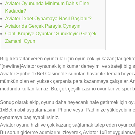
Aviator Oyununda Minimum Bahis Eine
Kadardır?
Aviator 1xbet Oynamaya Nasıl Başlanır?
Aviator’da Gerçek Parayla Oynayın
Canlı Krupiye Oyunları: Sürükleyici Gerçek
Zamanlı Oyun
Bilgili kararlar veren oyuncular için oyun çok iyi kazançlar getire
“[newline]Aviator oynamak için kumar deneyimi ve strateji bilgisi g
Aviator Spribe 1xBet Casino’de sunulan havacılık temalı heyec
mümkün olan en yüksek çarpanla para kazanmaya çalışırlar. Anca
modunda kullanılamaz. Bu, çok çeşitli casino oyunları ve spor b
Sonuç olarak ekip, oyunu daha heyecanlı hale getirmek için oyu
1xBet mobil uygulamasını iPhone veya iPad’inize yükleyebilir 
oynamaya başlayabilirsiniz.
Aviator oyunu hızlı ve çok kazanç sağlamak talep eden oyuncular
Bu sorun giderme adımlarını izleyerek, Aviator 1xBet uygulamasın