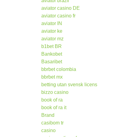
aviator brazil
aviator casino DE
aviator casino fr
aviator IN
aviator ke
aviator mz
b1bet BR
Bankobet
Basaribet
bbrbet colombia
bbrbet mx
betting utan svensk licens
bizzo casino
book of ra
book of ra it
Brand
casibom tr
casino