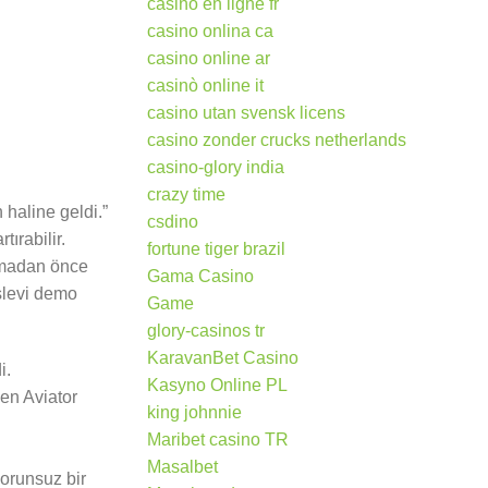
casino en ligne fr
casino onlina ca
casino online ar
casinò online it
casino utan svensk licens
casino zonder crucks netherlands
casino-glory india
crazy time
 haline geldi.”
csdino
tırabilir.
fortune tiger brazil
anmadan önce
Gama Casino
şlevi demo
Game
glory-casinos tr
KaravanBet Casino
i.
Kasyno Online PL
en Aviator
king johnnie
Maribet casino TR
Masalbet
sorunsuz bir