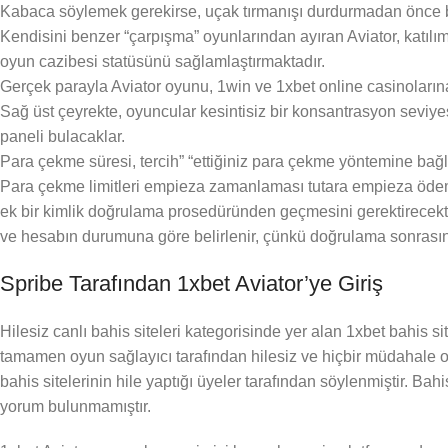
Kabaca söylemek gerekirse, uçak tırmanışı durdurmadan önce 
Kendisini benzer “çarpışma” oyunlarından ayıran Aviator, katıl
oyun cazibesi statüsünü sağlamlaştırmaktadır.
Gerçek parayla Aviator oyunu, 1win ve 1xbet online casinolarına
Sağ üst çeyrekte, oyuncular kesintisiz bir konsantrasyon seviyesi
paneli bulacaklar.
Para çekme süresi, tercih” “ettiğiniz para çekme yöntemine bağlı
Para çekme limitleri empieza zamanlaması tutara empieza ödem
ek bir kimlik doğrulama prosedüründen geçmesini gerektirecek
ve hesabın durumuna göre belirlenir, çünkü doğrulama sonrasında
Spribe Tarafından 1xbet Aviator’ye Giriş
Hilesiz canlı bahis siteleri kategorisinde yer alan 1xbet bahis 
tamamen oyun sağlayıcı tarafından hilesiz ve hiçbir müdahale 
bahis sitelerinin hile yaptığı üyeler tarafından söylenmiştir. Bah
yorum bulunmamıştır.