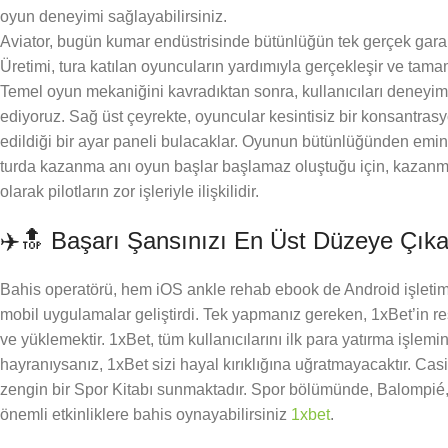
oyun deneyimi sağlayabilirsiniz.
Aviator, bugün kumar endüstrisinde bütünlüğün tek gerçek garant
Üretimi, tura katılan oyuncuların yardımıyla gerçekleşir ve tamam
Temel oyun mekaniğini kavradıktan sonra, kullanıcıları deneyimler
ediyoruz. Sağ üst çeyrekte, oyuncular kesintisiz bir konsantrasy
edildiği bir ayar paneli bulacaklar. Oyunun bütünlüğünden emin
turda kazanma anı oyun başlar başlamaz oluştuğu için, kazanma
olarak pilotların zor işleriyle ilişkilidir.
✈️🔝 Başarı Şansınızı En Üst Düzeye Çıkarı
Bahis operatörü, hem iOS ankle rehab ebook de Android işletim s
mobil uygulamalar geliştirdi. Tek yapmanız gereken, 1xBet’in r
ve yüklemektir. 1xBet, tüm kullanıcılarını ilk para yatırma işlemin
hayranıysanız, 1xBet sizi hayal kırıklığına uğratmayacaktır. Casino
zengin bir Spor Kitabı sunmaktadır. Spor bölümünde, Balompié,
önemli etkinliklere bahis oynayabilirsiniz
1xbet
.