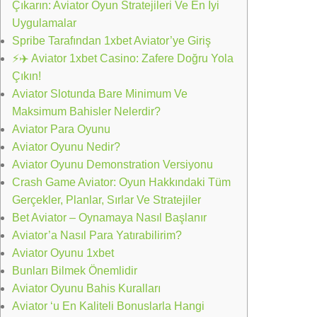
Çıkarın: Aviator Oyun Stratejileri Ve En İyi
Uygulamalar
Spribe Tarafından 1xbet Aviator’ye Giriş
⚡️✈️ Aviator 1xbet Casino: Zafere Doğru Yola
Çıkın!
Aviator Slotunda Bare Minimum Ve
Maksimum Bahisler Nelerdir?
Aviator Para Oyunu
Aviator Oyunu Nedir?
Aviator Oyunu Demonstration Versiyonu
Crash Game Aviator: Oyun Hakkındaki Tüm
Gerçekler, Planlar, Sırlar Ve Stratejiler
Bet Aviator – Oynamaya Nasıl Başlanır
Aviator’a Nasıl Para Yatırabilirim?
Aviator Oyunu 1xbet
Bunları Bilmek Önemlidir
Aviator Oyunu Bahis Kuralları
Aviator ‘u En Kaliteli Bonuslarla Hangi