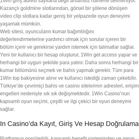
1Win giriş adresi sayılarla değil anlamsız harflerle belirleniyor.
Kazançlı goldmine slotlarından, görsel bir şölene dönüşen
video clip slotlara kadar geniş bir yelpazede oyun deneyimi
yaşamak mümkün.
Web sitesi, oyuncuların kumar bağımlılığını
değerlendirmelerine yardımcı olmak için sorular içeren bir
bölüm içerir ve gerekirse yardım istemek için talimatlar sağlar.
Yeni bir kullanıcı bir hesap oluşturur, 1Win get access yapar ve
herhangi bir uygun şekilde para yatırır. Daha sonra herhangi bir
kumar bölümünü seçmek ve bahis yapmak gerekir. Tüm para
1Win top bakiyesine alınır ve kullanıcı istediği zaman çekebilir.
Türkiye’de çevrimiçi bahis ve casino sitelerinin adresleri, erişim
engelleri nedeniyle sık sık değişmektedir. 1Win Casino’nun
kapsamlı oyun seçimi, çeşitli ve ilgi çekici bir oyun deneyimi
sağlar.
In Casino’da Kayıt, Giriş Ve Hesap Doğrulama
Platformun popülerliği, kapsamlı benefit sisteminden ve geniş