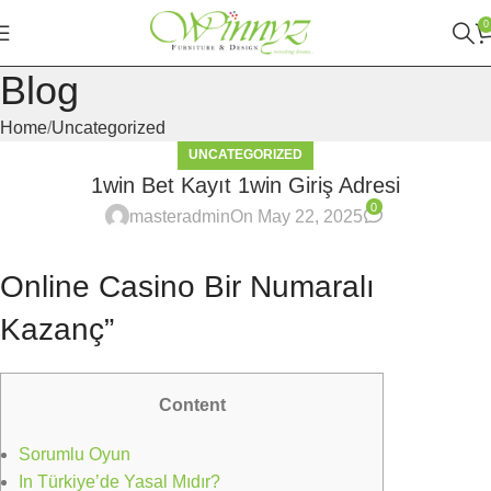
0
Blog
Home
Uncategorized
UNCATEGORIZED
1win Bet Kayıt 1win Giriş Adresi
0
masteradmin
On May 22, 2025
Online Casino Bir Numaralı
Kazanç”
Content
Sorumlu Oyun
In Türkiye’de Yasal Mıdır?