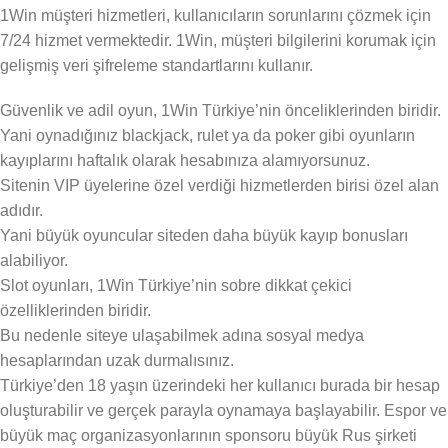
1Win müşteri hizmetleri, kullanıcıların sorunlarını çözmek için
7/24 hizmet vermektedir. 1Win, müşteri bilgilerini korumak için
gelişmiş veri şifreleme standartlarını kullanır.
Güvenlik ve adil oyun, 1Win Türkiye’nin önceliklerinden biridir.
Yani oynadığınız blackjack, rulet ya da poker gibi oyunların
kayıplarını haftalık olarak hesabınıza alamıyorsunuz.
Sitenin VIP üyelerine özel verdiği hizmetlerden birisi özel alan
adıdır.
Yani büyük oyuncular siteden daha büyük kayıp bonusları
alabiliyor.
Slot oyunları, 1Win Türkiye’nin sobre dikkat çekici
özelliklerinden biridir.
Bu nedenle siteye ulaşabilmek adına sosyal medya
hesaplarından uzak durmalısınız.
Türkiye’den 18 yaşın üzerindeki her kullanıcı burada bir hesap
oluşturabilir ve gerçek parayla oynamaya başlayabilir. Espor ve
büyük maç organizasyonlarının sponsoru büyük Rus şirketi