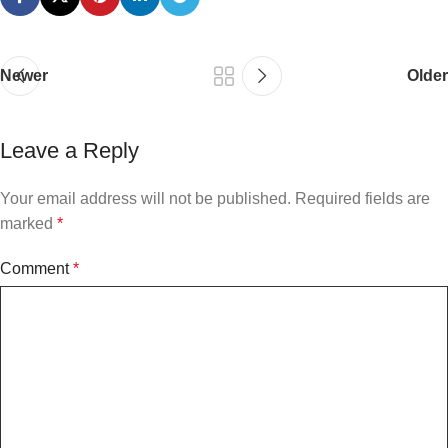
Newer
Older
Leave a Reply
Your email address will not be published.
Required fields are
marked
*
Comment
*