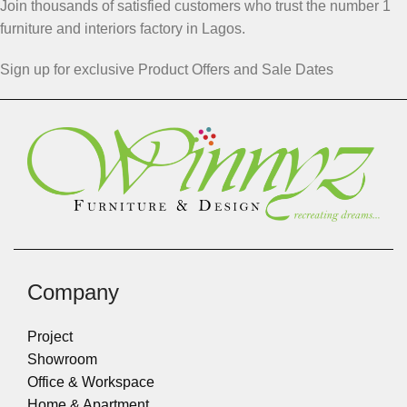
Join thousands of satisfied customers who trust the number 1
furniture and interiors factory in Lagos.
Sign up for exclusive Product Offers and Sale Dates
Company
Project
Showroom
Office & Workspace
Home & Apartment