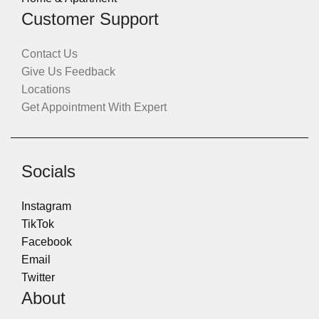
Customer Support
Contact Us
Give Us Feedback
Locations
Get Appointment With Expert
Socials
Instagram
TikTok
Facebook
Email
Twitter
About