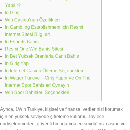
Yapılır?
In Giriş
Win Casino’nun Özellikleri
In Gambling Establishment Için Resmi
Internet Sitesi Bilgileri
In Esports Bahis
Resmi One Win Bahis Sitesi
In Bet Yüksek Oranlarla Canlı Bahis
In Giriş Yap
In Internet Casino Ödeme Seçenekleri
In Wager Türkiye – Giriş Yapın Ve On The
Internet Spor Bahisleri Oynayın
Win Spor Bahisleri Seçenekleri
Ayrıca, 1Win Türkiye, kişisel ve finansal verilerinizi korumak
için en yüksek seviyede şifreleme kullanır. Böylece
endişelenmeden, güvenli bir ortamda en sevdiğiniz casino ve