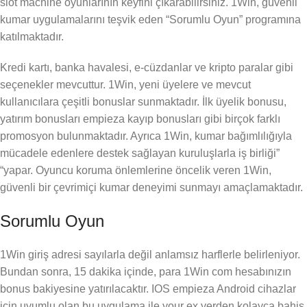
slot machine oyunlarının keyfini çıkarabilirsiniz. 1Win, güvenli
kumar uygulamalarını teşvik eden “Sorumlu Oyun” programına
katılmaktadır.
Kredi kartı, banka havalesi, e-cüzdanlar ve kripto paralar gibi
seçenekler mevcuttur. 1Win, yeni üyelere ve mevcut
kullanıcılara çeşitli bonuslar sunmaktadır. İlk üyelik bonusu,
yatırım bonusları empieza kayıp bonusları gibi birçok farklı
promosyon bulunmaktadır. Ayrıca 1Win, kumar bağımlılığıyla
mücadele edenlere destek sağlayan kuruluşlarla iş birliği”
“yapar. Oyuncu koruma önlemlerine öncelik veren 1Win,
güvenli bir çevrimiçi kumar deneyimi sunmayı amaçlamaktadır.
Sorumlu Oyun
1Win giriş adresi sayılarla değil anlamsız harflerle belirleniyor.
Bundan sonra, 15 dakika içinde, para 1Win com hesabınızın
bonus bakiyesine yatırılacaktır. IOS empieza Android cihazlar
için uyumlu olan bu uygulama ile your ex yerden kolayca bahis