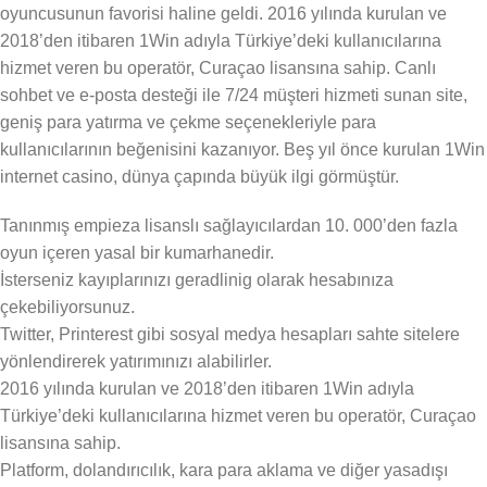
oyuncusunun favorisi haline geldi. 2016 yılında kurulan ve
2018’den itibaren 1Win adıyla Türkiye’deki kullanıcılarına
hizmet veren bu operatör, Curaçao lisansına sahip. Canlı
sohbet ve e-posta desteği ile 7/24 müşteri hizmeti sunan site,
geniş para yatırma ve çekme seçenekleriyle para
kullanıcılarının beğenisini kazanıyor. Beş yıl önce kurulan 1Win
internet casino, dünya çapında büyük ilgi görmüştür.
Tanınmış empieza lisanslı sağlayıcılardan 10. 000’den fazla
oyun içeren yasal bir kumarhanedir.
İsterseniz kayıplarınızı geradlinig olarak hesabınıza
çekebiliyorsunuz.
Twitter, Printerest gibi sosyal medya hesapları sahte sitelere
yönlendirerek yatırımınızı alabilirler.
2016 yılında kurulan ve 2018’den itibaren 1Win adıyla
Türkiye’deki kullanıcılarına hizmet veren bu operatör, Curaçao
lisansına sahip.
Platform, dolandırıcılık, kara para aklama ve diğer yasadışı