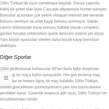
1Win Türkiye’de oyun oynatmaya başladı. Dünya çapında
köklü bir şirket olan büro Cascade altyapısıyla hizmet sunuyor.
Bonuslar açısından çok yeterli olmayan internet site deneme
bonusu vermiyor ve anlık kayıp bonusu sunmuyor. Sitede
casino bölümünde kayıp bonusu haftalık olarak cumartesi
günleri hesaba yüklenirken üyelik derecesi sistemi yer alıyor.
Yani büyük oyuncular siteden daha büyük kayıp bonusları
alabiliyor.
Diğer Sporlar
1Win professional kullanıcılar 40’tan fazla farklı disiplinde
herhangi bir maça bahis oynayabilir. Her gün binlerce maç
mevcuttur ve herkes ilginç bir maç bulabilir. 1Win Türkiye,
sürekli güncellenen promosyonların yanı sıra oyuncularına
yenilikler sunar. Güvenlik empieza adil oyun, 1Win Türkiye’nin
önceliklerinden biridir.