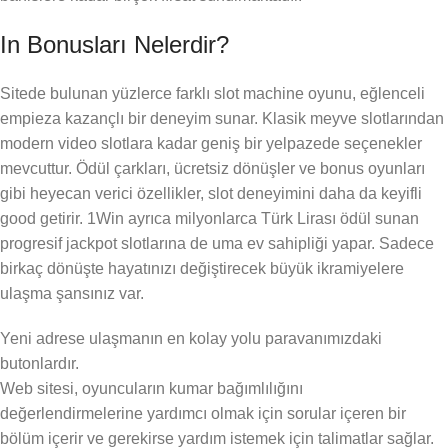
In Bonusları Nelerdir?
Sitede bulunan yüzlerce farklı slot machine oyunu, eğlenceli
empieza kazançlı bir deneyim sunar. Klasik meyve slotlarından
modern video slotlara kadar geniş bir yelpazede seçenekler
mevcuttur. Ödül çarkları, ücretsiz dönüşler ve bonus oyunları
gibi heyecan verici özellikler, slot deneyimini daha da keyifli
good getirir. 1Win ayrıca milyonlarca Türk Lirası ödül sunan
progresif jackpot slotlarına de uma ev sahipliği yapar. Sadece
birkaç dönüşte hayatınızı değiştirecek büyük ikramiyelere
ulaşma şansınız var.
Yeni adrese ulaşmanın en kolay yolu paravanımızdaki
butonlardır.
Web sitesi, oyuncuların kumar bağımlılığını
değerlendirmelerine yardımcı olmak için sorular içeren bir
bölüm içerir ve gerekirse yardım istemek için talimatlar sağlar.