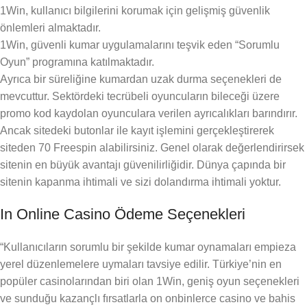
1Win, kullanıcı bilgilerini korumak için gelişmiş güvenlik
önlemleri almaktadır.
1Win, güvenli kumar uygulamalarını teşvik eden “Sorumlu
Oyun” programına katılmaktadır.
Ayrıca bir süreliğine kumardan uzak durma seçenekleri de
mevcuttur. Sektördeki tecrübeli oyuncuların bileceği üzere
promo kod kaydolan oyunculara verilen ayrıcalıkları barındırır.
Ancak sitedeki butonlar ile kayıt işlemini gerçekleştirerek
siteden 70 Freespin alabilirsiniz. Genel olarak değerlendirirsek
sitenin en büyük avantajı güvenilirliğidir. Dünya çapında bir
sitenin kapanma ihtimali ve sizi dolandırma ihtimali yoktur.
In Online Casino Ödeme Seçenekleri
“Kullanıcıların sorumlu bir şekilde kumar oynamaları empieza
yerel düzenlemelere uymaları tavsiye edilir. Türkiye’nin en
popüler casinolarından biri olan 1Win, geniş oyun seçenekleri
ve sunduğu kazançlı fırsatlarla on onbinlerce casino ve bahis