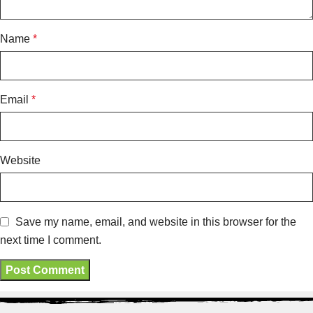
Name
*
Email
*
Website
Save my name, email, and website in this browser for the
next time I comment.